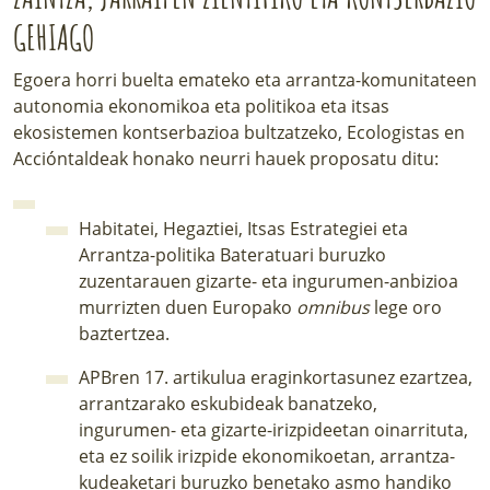
GEHIAGO
Egoera horri buelta emateko eta arrantza-komunitateen
autonomia ekonomikoa eta politikoa eta itsas
ekosistemen kontserbazioa bultzatzeko, Ecologistas en
Accióntaldeak honako neurri hauek proposatu ditu:
Habitatei, Hegaztiei, Itsas Estrategiei eta
Arrantza-politika Bateratuari buruzko
zuzentarauen gizarte- eta ingurumen-anbizioa
murrizten duen Europako
omnibus
lege oro
baztertzea.
APBren 17. artikulua eraginkortasunez ezartzea,
arrantzarako eskubideak banatzeko,
ingurumen- eta gizarte-irizpideetan oinarrituta,
eta ez soilik irizpide ekonomikoetan, arrantza-
kudeaketari buruzko benetako asmo handiko