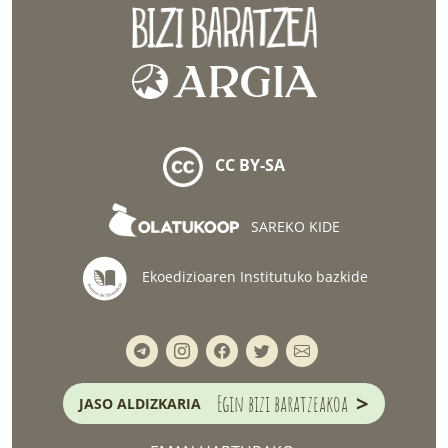
CC BY-SA
SAREKO KIDE
Ekoedizioaren Institutuko bazkide
>
Egin bizi baratzeakoa
JASO ALDIZKARIA