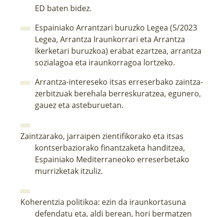
ED baten bidez.
Espainiako Arrantzari buruzko Legea (5/2023
Legea, Arrantza Iraunkorrari eta Arrantza
Ikerketari buruzkoa) erabat ezartzea, arrantza
sozialagoa eta iraunkorragoa lortzeko.
Arrantza-intereseko itsas erreserbako zaintza-
zerbitzuak berehala berreskuratzea, egunero,
gauez eta asteburuetan.
Zaintzarako, jarraipen zientifikorako eta itsas
kontserbaziorako finantzaketa handitzea,
Espainiako Mediterraneoko erreserbetako
murrizketak itzuliz.
Koherentzia politikoa: ezin da iraunkortasuna
defendatu eta, aldi berean, hori bermatzen