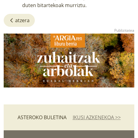
duten bitartekoak murriztu.
atzera
ASTEROKO BULETINA
IKUSI AZKENEKOA >>