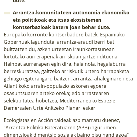
dute.
Arrantza-komunitateen autonomia ekonomiko
eta politikoak eta itsas ekosistemen
kontserbazioak batera joan behar dute.
Europako korronte kontserbadore batek, Espainiako
Gobernuak lagunduta, arrantza-araudi berri bat
bultzatzen du, azken urteetan iraunkortasunean
lortutako aurrerapenak arriskuan jartzen dituena.
Hainbat aurrerapen egin dira, hala nola, hegalaburra
berreskuratzea, galtzeko arriskutik urtero harrapaketa
gehiago egitera igaro baitzen; arrantza-ahaleginaren eta
Atlantikoko arrain-populazio askoren egoera
osasuntsuaren arteko oreka; edo arrastearen
selektibitatea hobetzea, Mediterraneoko Espezie
Demersalen Urte Anitzeko Planari esker.
Ecologistas en Acción taldeak azpimarratu duenez,
“Arrantza Politika Bateratuaren (APB) ingurumen-
dimentsioak dimentsio sozialak baino pisu handiagoa”