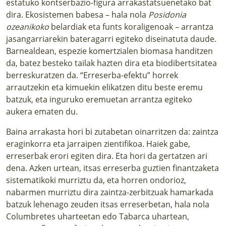
estatuko kontserbazio-figura arrakastatsuenetako bat
dira. Ekosistemen babesa – hala nola
Posidonia
ozeanikoko
belardiak eta funts koraligenoak – arrantza
jasangarriarekin bateragarri egiteko diseinatuta daude.
Barnealdean, espezie komertzialen biomasa handitzen
da, batez besteko tailak hazten dira eta biodibertsitatea
berreskuratzen da. “Erreserba-efektu” horrek
arrautzekin eta kimuekin elikatzen ditu beste eremu
batzuk, eta inguruko eremuetan arrantza egiteko
aukera ematen du.
Baina arrakasta hori bi zutabetan oinarritzen da:
zaintza
eraginkorra
eta jarraipen zientifikoa. Haiek gabe,
erreserbak erori egiten dira. Eta hori da gertatzen ari
dena. Azken urtean, itsas erreserba guztien finantzaketa
sistematikoki murriztu da, eta horren ondorioz,
nabarmen murriztu dira zaintza-zerbitzuak hamarkada
batzuk lehenago zeuden itsas erreserbetan, hala nola
Columbretes uharteetan edo Tabarca uhartean,