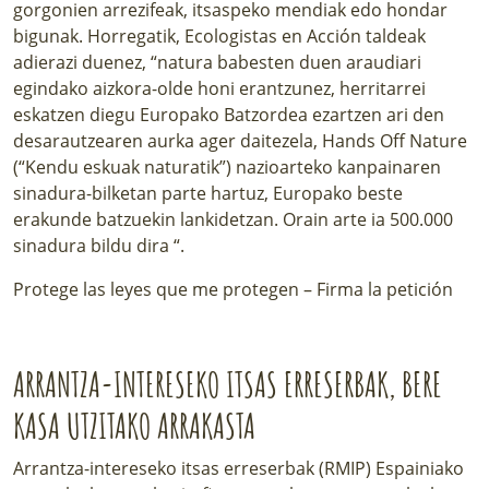
gorgonien arrezifeak, itsaspeko mendiak edo hondar
bigunak. Horregatik, Ecologistas en Acción taldeak
adierazi duenez, “natura babesten duen araudiari
egindako aizkora-olde honi erantzunez, herritarrei
eskatzen diegu Europako Batzordea ezartzen ari den
desarautzearen aurka ager daitezela, Hands Off Nature
(“Kendu eskuak naturatik”) nazioarteko kanpainaren
sinadura-bilketan
parte hartuz, Europako beste
erakunde batzuekin lankidetzan. Orain arte ia 500.000
sinadura bildu dira “.
Protege las leyes que me protegen
– Firma la petición
ARRANTZA-INTERESEKO ITSAS ERRESERBAK, BERE
KASA UTZITAKO ARRAKASTA
Arrantza-intereseko itsas erreserbak (RMIP) Espainiako