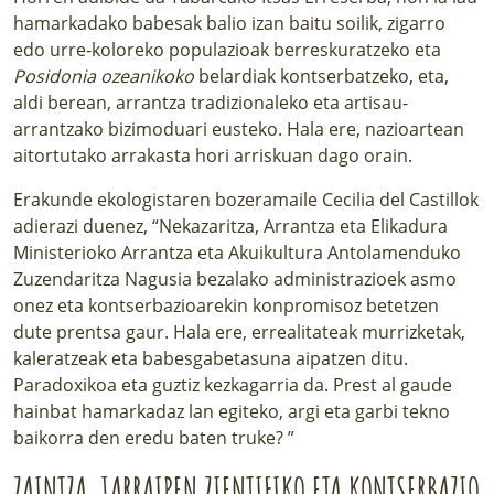
hamarkadako babesak balio izan baitu soilik, zigarro
edo urre-koloreko populazioak berreskuratzeko eta
Posidonia ozeanikoko
belardiak kontserbatzeko, eta,
aldi berean, arrantza tradizionaleko eta artisau-
arrantzako bizimoduari eusteko. Hala ere, nazioartean
aitortutako arrakasta hori arriskuan dago orain.
Erakunde ekologistaren bozeramaile Cecilia del Castillok
adierazi duenez, “Nekazaritza, Arrantza eta Elikadura
Ministerioko Arrantza eta Akuikultura Antolamenduko
Zuzendaritza Nagusia bezalako administrazioek asmo
onez eta kontserbazioarekin konpromisoz betetzen
dute prentsa gaur. Hala ere, errealitateak murrizketak,
kaleratzeak eta babesgabetasuna aipatzen ditu.
Paradoxikoa eta guztiz kezkagarria da. Prest al gaude
hainbat hamarkadaz lan egiteko, argi eta garbi tekno
baikorra den eredu baten truke? ”
ZAINTZA, JARRAIPEN ZIENTIFIKO ETA KONTSERBAZIO