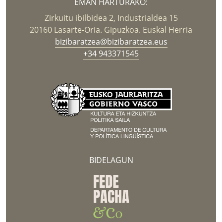
EMAN HARTURAKO:
Zirkuitu ibilbidea 2, Industrialdea 15
20160 Lasarte-Oria. Gipuzkoa. Euskal Herria
bizibaratzea@bizibaratzea.eus
+34 943371545
BIDELAGUN