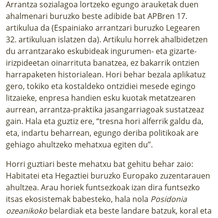
Arrantza sozialagoa lortzeko egungo arauketak duen
ahalmenari buruzko beste adibide bat APBren 17.
artikulua da (Espainiako arrantzari buruzko Legearen
32. artikuluan islatzen da). Artikulu horrek ahalbidetzen
du arrantzarako eskubideak ingurumen- eta gizarte-
irizpideetan oinarrituta banatzea, ez bakarrik ontzien
harrapaketen historialean. Hori behar bezala aplikatuz
gero, tokiko eta kostaldeko ontzidiei mesede egingo
litzaieke, enpresa handien esku kuotak metatzearen
aurrean, arrantza-praktika jasangarriagoak sustatzeaz
gain. Hala eta guztiz ere, “tresna hori alferrik galdu da,
eta, indartu beharrean, egungo deriba politikoak are
gehiago ahultzeko mehatxua egiten du”.
Horri guztiari beste mehatxu bat gehitu behar zaio:
Habitatei eta Hegaztiei buruzko Europako zuzentarauen
ahultzea. Arau horiek funtsezkoak izan dira funtsezko
itsas ekosistemak babesteko, hala nola
Posidonia
ozeanikoko
belardiak eta beste landare batzuk, koral eta