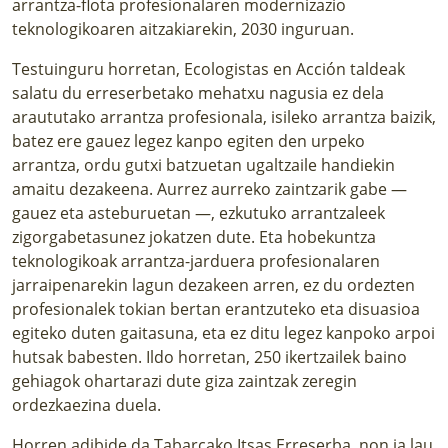
arrantza-flota profesionalaren modernizazio
teknologikoaren aitzakiarekin, 2030 inguruan.
Testuinguru horretan, Ecologistas en Acción taldeak
salatu du erreserbetako mehatxu nagusia ez dela
araututako arrantza profesionala, isileko arrantza baizik,
batez ere gauez legez kanpo egiten den urpeko
arrantza, ordu gutxi batzuetan ugaltzaile handiekin
amaitu dezakeena. Aurrez aurreko zaintzarik gabe —
gauez eta asteburuetan —, ezkutuko arrantzaleek
zigorgabetasunez jokatzen dute. Eta hobekuntza
teknologikoak arrantza-jarduera profesionalaren
jarraipenarekin lagun dezakeen arren, ez du ordezten
profesionalek tokian bertan erantzuteko eta disuasioa
egiteko duten gaitasuna, eta ez ditu legez kanpoko arpoi
hutsak babesten. Ildo horretan,
250 ikertzailek baino
gehiagok ohartarazi dute giza zaintzak zeregin
ordezkaezina duela
.
Horren adibide da Tabarcako Itsas Erreserba, non ia lau