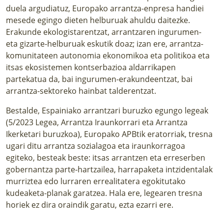
duela argudiatuz, Europako arrantza-enpresa handiei
mesede egingo dieten helburuak ahuldu daitezke.
Erakunde ekologistarentzat, arrantzaren ingurumen-
eta gizarte-helburuak eskutik doaz; izan ere, arrantza-
komunitateen autonomia ekonomikoa eta politikoa eta
itsas ekosistemen kontserbazioa aldarrikapen
partekatua da, bai ingurumen-erakundeentzat, bai
arrantza-sektoreko hainbat talderentzat.
Bestalde, Espainiako arrantzari buruzko egungo legeak
(5/2023 Legea, Arrantza Iraunkorrari eta Arrantza
Ikerketari buruzkoa), Europako APBtik eratorriak,
tresna
ugari ditu arrantza sozialagoa eta iraunkorragoa
egiteko
, besteak beste: itsas arrantzen eta erreserben
gobernantza parte-hartzailea, harrapaketa intzidentalak
murriztea edo lurraren errealitatera egokitutako
kudeaketa-planak garatzea. Hala ere, legearen tresna
horiek ez dira oraindik garatu, ezta ezarri ere.