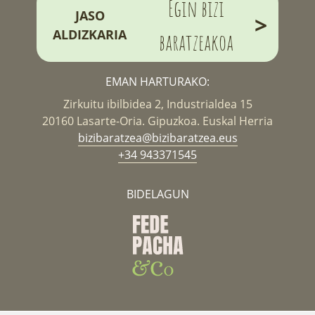
Egin bizi
JASO
>
ALDIZKARIA
baratzeakoa
EMAN HARTURAKO:
Zirkuitu ibilbidea 2, Industrialdea 15
20160 Lasarte-Oria. Gipuzkoa. Euskal Herria
bizibaratzea@bizibaratzea.eus
+34 943371545
BIDELAGUN