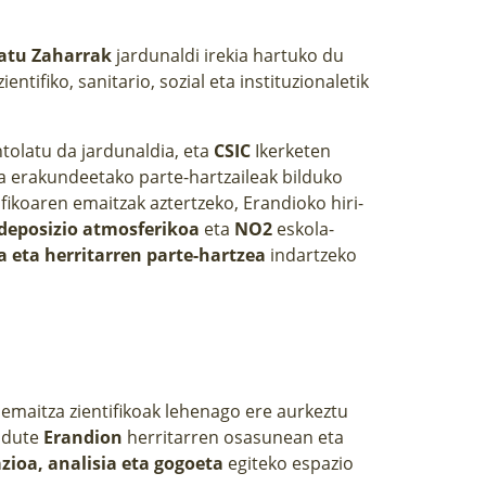
katu Zaharrak
jardunaldi irekia hartuko du
entifiko, sanitario, sozial eta instituzionaletik
tolatu da jardunaldia, eta
CSIC
Ikerketen
eta erakundeetako parte-hartzaileak bilduko
fikoaren emaitzak aztertzeko, Erandioko hiri-
deposizio atmosferikoa
eta
NO2
eskola-
 eta herritarren parte-hartzea
indartzeko
emaitza zientifikoak lehenago ere aurkeztu
n dute
Erandion
herritarren osasunean eta
zioa, analisia eta gogoeta
egiteko espazio