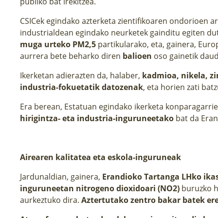
publiko bat irekitzea.
CSICek egindako azterketa zientifikoaren ondorioen 
industrialdean egindako neurketek gainditu egiten d
muga urteko PM2,5
partikularako, eta, gainera, Eur
aurrera bete beharko diren
balioen
oso gainetik daud
Ikerketan adierazten da, halaber,
kadmioa, nikela, z
industria-fokuetatik datozenak
, eta horien zati bat
Era berean, Estatuan egindako ikerketa konparagarri
hirigintza- eta industria-inguruneetako
bat da Eran
Airearen kalitatea eta eskola-inguruneak
Jardunaldian, gainera,
Erandioko Tartanga LHko ika
inguruneetan nitrogeno dioxidoari (NO2)
buruzko h
aurkeztuko dira.
Aztertutako zentro bakar batek er