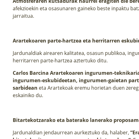
Atmosferaren kutsadurak haurrei eragiten die bere
afekzioekin eta osasunaren gaineko beste inpaktu bat
jarraitua.
Arartekoaren parte-hartzea eta herritarren eskub
Jardunaldiak airearen kalitatea, osasun publikoa, in
herritarren parte-hartzea aztertuko ditu.
Carlos Barcina Arartekoaren ingurumen-teknikari
ingurumen-eskubideetan, ingurumen-gaietan part
sarbidean
eta Arartekoak eremu horietan duen zeregi
eskainiko du.
Bitartekotzarako eta baterako lanerako proposam
Jardunaldian jendaurrean aurkeztuko da, halaber,
“Er