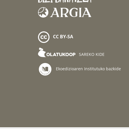
CC BY-SA
SAREKO KIDE
Ekoedizioaren Institutuko bazkide