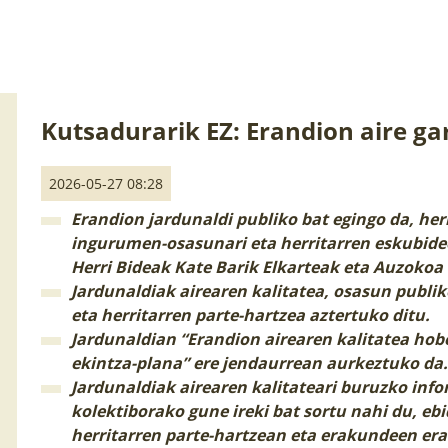
Kutsadurarik EZ: Erandion aire ga
2026-05-27 08:28
Erandion jardunaldi publiko bat egingo da, herri
ingurumen-osasunari eta herritarren eskubidee
Herri Bideak Kate Barik Elkarteak eta Auzokoa 
Jardunaldiak airearen kalitatea, osasun publ
eta herritarren parte-hartzea aztertuko ditu.
Jardunaldian “Erandion airearen kalitatea ho
ekintza-plana” ere jendaurrean aurkeztuko da
Jardunaldiak airearen kalitateari buruzko inf
kolektiborako gune ireki bat sortu nahi du, eb
herritarren parte-hartzean eta erakundeen er