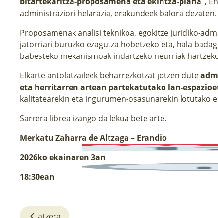
bitartekaritza-proposamena eta ekintza-plana”
, E
administraziori helarazia, erakundeek balora dezaten.
Proposamenak analisi teknikoa, egokitze juridiko-admi
jatorriari buruzko ezagutza hobetzeko eta, hala bad
babesteko mekanismoak indartzeko neurriak hartzeko 
Elkarte antolatzaileek beharrezkotzat jotzen dute
admi
eta herritarren artean partekatutako lan-espazioe
kalitatearekin eta ingurumen-osasunarekin lotutako 
Sarrera librea izango da lekua bete arte.
Merkatu Zaharra de Altzaga – Erandio
2026ko ekainaren 3an
18:30ean
atzera