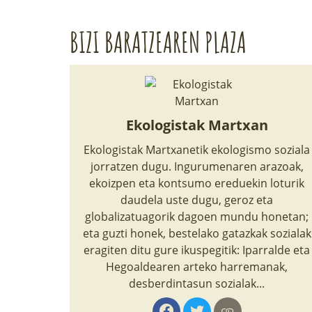
BIZI BARATZEAREN PLAZA
Ekologistak Martxan
Ekologistak Martxanetik ekologismo soziala
jorratzen dugu. Ingurumenaren arazoak,
ekoizpen eta kontsumo ereduekin loturik
daudela uste dugu, geroz eta
globalizatuagorik dagoen mundu honetan;
eta guzti honek, bestelako gatazkak sozialak
eragiten ditu gure ikuspegitik: Iparralde eta
Hegoaldearen arteko harremanak,
desberdintasun sozialak...