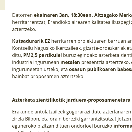
Datorren
ekainaren 3an, 18:30ean, Altzagako Mer
herritarrentzat, Erandioko airearen kalitatea ikuspegi zi
aztertzeko.
Kutsadurarik EZ
herritarren proiektuaren barruan an
Kontseilu Nagusiko ikertzaileak, gizarte-ordezkariak 
ditu,
PM2,5 partikulei
buruz egindako azterketa zienti
industria ingurunean
metalen
presentzia aztertzeko,
inguruneetan uzteko, eta
osasun publikoaren babesa
hainbat proposamen aztertzeko.
Azterketa zientifikotik jarduera-proposamenetara
Erakunde antolatzaileek gogorarazi dute azterlanaren 
zirela Bilbon, eta orain bereziki garrantzitsutzat jotze
eguneroko bizitzan dituen ondorioei buruzko
informa