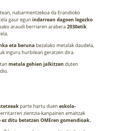
artean, nabarmentzekoa da Erandioko
utela gaur egun
indarrean dagoen legezko
opako araudi berriaren arabera
2030etik
ela.
inka eta beruna
bezalako metalak daudela,
zuk inguru hurbilean geratzen dira.
etan
metala gehien jalkitzen
duten
dio.
stetxeak
parte hartu duen
eskola-
erritarren zientzia-kanpainen emaitzak
e ez ditu betetzen OMEren gomendioak.