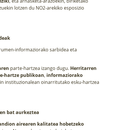
ziki
, eta arnasketa-arazoekin, biriketako
zuekin lotzen du NO2-arekiko esposizio
ideak
gurumen-informaziorako sarbidea eta
aren
parte-hartzea izango dugu.
Herritarren
e-hartze publikoan
,
informaziorako
n instituzionalean oinarritutako esku-hartzea
en bat aurkeztea
andion airearen kalitatea hobetzeko