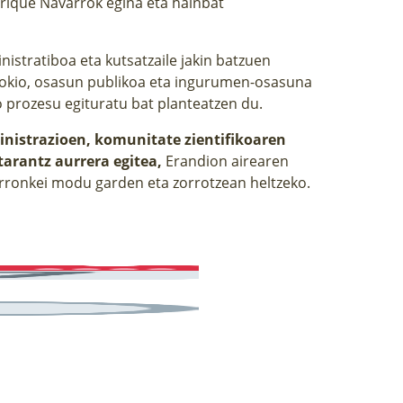
nrique Navarrok egina eta hainbat
nistratiboa eta kutsatzaile jakin batzuen
agokio, osasun publikoa eta ingurumen-osasuna
prozesu egituratu bat planteatzen du.
nistrazioen, komunitate zientifikoaren
tarantz aurrera egitea,
Erandion airearen
erronkei modu garden eta zorrotzean heltzeko.