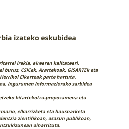
rbia izateko eskubidea
tarrei irekia, airearen kalitateari,
i buruz, CSICek, Arartekoak, GISARTEk eta
Herrikoi Elkarteak parte hartuta.
ikoa, ingurumen informaziorako sarbidea
betzeko bitartekotza-proposamena eta
.
ormazio, elkarrizketa eta hausnarketa
identzia zientifikoan, osasun publikoan,
antzukizunean oinarrituta.