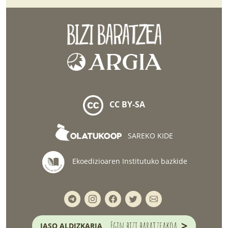
CC BY-SA
SAREKO KIDE
Ekoedizioaren Institutuko bazkide
>
Egin bizi baratzeakoa
JASO ALDIZKARIA