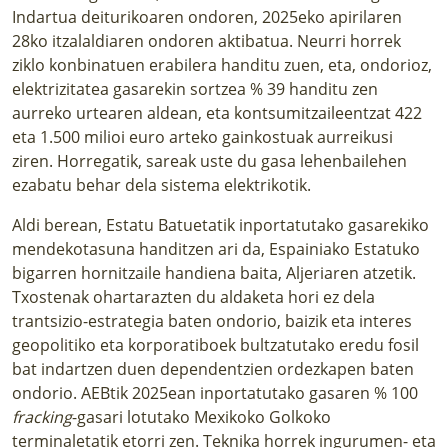
Indartua deiturikoaren ondoren, 2025eko apirilaren
28ko itzalaldiaren ondoren aktibatua. Neurri horrek
ziklo konbinatuen erabilera handitu zuen, eta, ondorioz,
elektrizitatea gasarekin sortzea % 39 handitu zen
aurreko urtearen aldean, eta kontsumitzaileentzat 422
eta 1.500 milioi euro arteko gainkostuak aurreikusi
ziren. Horregatik, sareak uste du gasa lehenbailehen
ezabatu behar dela sistema elektrikotik.
Aldi berean, Estatu Batuetatik inportatutako gasarekiko
mendekotasuna handitzen ari da, Espainiako Estatuko
bigarren hornitzaile handiena baita, Aljeriaren atzetik.
Txostenak ohartarazten du aldaketa hori ez dela
trantsizio-estrategia baten ondorio, baizik eta interes
geopolitiko eta korporatiboek bultzatutako eredu fosil
bat indartzen duen dependentzien ordezkapen baten
ondorio. AEBtik 2025ean inportatutako gasaren % 100
fracking
-gasari lotutako Mexikoko Golkoko
terminaletatik etorri zen. Teknika horrek ingurumen- eta