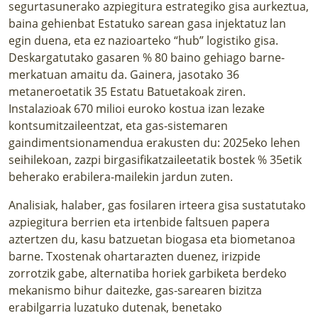
segurtasunerako azpiegitura estrategiko gisa aurkeztua,
baina gehienbat Estatuko sarean gasa injektatuz lan
egin duena, eta ez nazioarteko “hub” logistiko gisa.
Deskargatutako gasaren % 80 baino gehiago barne-
merkatuan amaitu da. Gainera, jasotako 36
metaneroetatik 35 Estatu Batuetakoak ziren.
Instalazioak 670 milioi euroko kostua izan lezake
kontsumitzaileentzat, eta gas-sistemaren
gaindimentsionamendua erakusten du: 2025eko lehen
seihilekoan, zazpi birgasifikatzaileetatik bostek % 35etik
beherako erabilera-mailekin jardun zuten.
Analisiak, halaber, gas fosilaren irteera gisa sustatutako
azpiegitura berrien eta irtenbide faltsuen papera
aztertzen du, kasu batzuetan biogasa eta biometanoa
barne. Txostenak ohartarazten duenez, irizpide
zorrotzik gabe, alternatiba horiek garbiketa berdeko
mekanismo bihur daitezke, gas-sarearen bizitza
erabilgarria luzatuko dutenak, benetako