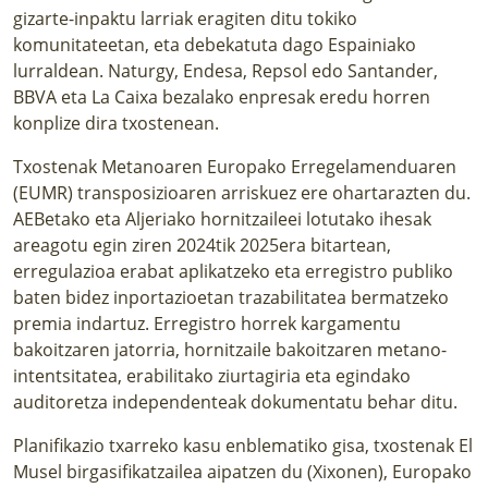
gizarte-inpaktu larriak eragiten ditu tokiko
komunitateetan, eta debekatuta dago Espainiako
lurraldean. Naturgy, Endesa, Repsol edo Santander,
BBVA eta La Caixa bezalako enpresak eredu horren
konplize dira txostenean.
Txostenak Metanoaren Europako Erregelamenduaren
(EUMR) transposizioaren arriskuez ere ohartarazten du.
AEBetako eta Aljeriako hornitzaileei lotutako ihesak
areagotu egin ziren 2024tik 2025era bitartean,
erregulazioa erabat aplikatzeko eta erregistro publiko
baten bidez inportazioetan trazabilitatea bermatzeko
premia indartuz. Erregistro horrek kargamentu
bakoitzaren jatorria, hornitzaile bakoitzaren metano-
intentsitatea, erabilitako ziurtagiria eta egindako
auditoretza independenteak dokumentatu behar ditu.
Planifikazio txarreko kasu enblematiko gisa, txostenak El
Musel birgasifikatzailea aipatzen du (Xixonen), Europako