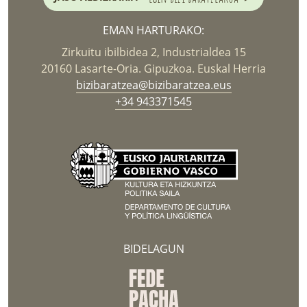
EMAN HARTURAKO:
Zirkuitu ibilbidea 2, Industrialdea 15
20160 Lasarte-Oria. Gipuzkoa. Euskal Herria
bizibaratzea@bizibaratzea.eus
+34 943371545
BIDELAGUN