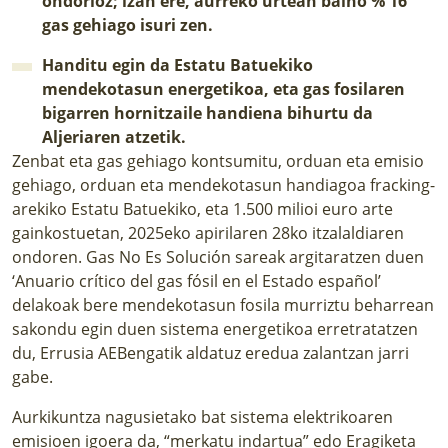
ondorioz; izan ere, aurreko urtean baino % 16
gas gehiago isuri zen.
Handitu egin da Estatu Batuekiko
mendekotasun energetikoa, eta gas fosilaren
bigarren hornitzaile handiena bihurtu da
Aljeriaren atzetik.
Zenbat eta gas gehiago kontsumitu, orduan eta emisio
gehiago, orduan eta mendekotasun handiagoa fracking-
arekiko Estatu Batuekiko, eta 1.500 milioi euro arte
gainkostuetan, 2025eko apirilaren 28ko itzalaldiaren
ondoren.
Gas No Es Solución
sareak argitaratzen duen
‘
Anuario crítico del gas fósil en el Estado español
’
delakoak bere mendekotasun fosila murriztu beharrean
sakondu egin duen sistema energetikoa erretratatzen
du, Errusia AEBengatik aldatuz eredua zalantzan jarri
gabe.
Aurkikuntza nagusietako bat sistema elektrikoaren
emisioen igoera da, “merkatu indartua” edo Eragiketa