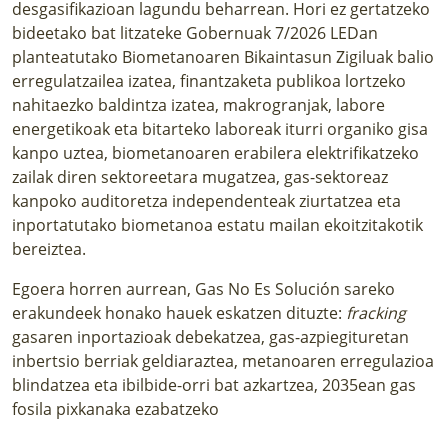
desgasifikazioan lagundu beharrean. Hori ez gertatzeko
bideetako bat litzateke Gobernuak 7/2026 LEDan
planteatutako Biometanoaren Bikaintasun Zigiluak balio
erregulatzailea izatea, finantzaketa publikoa lortzeko
nahitaezko baldintza izatea, makrogranjak, labore
energetikoak eta bitarteko laboreak iturri organiko gisa
kanpo uztea, biometanoaren erabilera elektrifikatzeko
zailak diren sektoreetara mugatzea, gas-sektoreaz
kanpoko auditoretza independenteak ziurtatzea eta
inportatutako biometanoa estatu mailan ekoitzitakotik
bereiztea.
Egoera horren aurrean, Gas No Es Solución sareko
erakundeek honako hauek eskatzen dituzte:
fracking
gasaren inportazioak debekatzea, gas-azpiegituretan
inbertsio berriak geldiaraztea, metanoaren erregulazioa
blindatzea eta ibilbide-orri bat azkartzea, 2035ean gas
fosila pixkanaka ezabatzeko