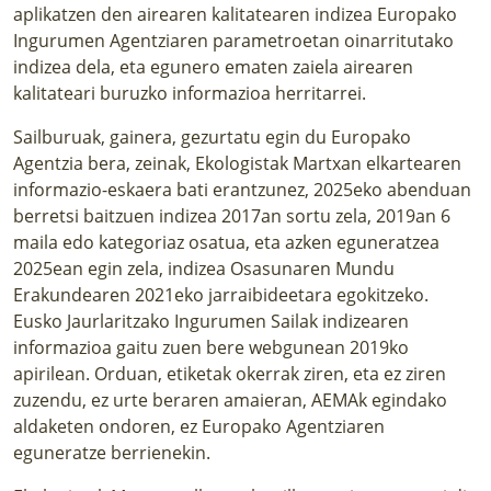
aplikatzen den airearen kalitatearen indizea Europako
Ingurumen Agentziaren parametroetan oinarritutako
indizea dela, eta egunero ematen zaiela airearen
kalitateari buruzko informazioa herritarrei.
Sailburuak, gainera, gezurtatu egin du Europako
Agentzia bera, zeinak, Ekologistak Martxan elkartearen
informazio-eskaera bati erantzunez, 2025eko abenduan
berretsi baitzuen indizea 2017an sortu zela, 2019an 6
maila edo kategoriaz osatua, eta azken eguneratzea
2025ean egin zela, indizea Osasunaren Mundu
Erakundearen 2021eko jarraibideetara egokitzeko.
Eusko Jaurlaritzako Ingurumen Sailak
indizearen
informazioa gaitu zuen bere webgunean 2019ko
apirilean
. Orduan, etiketak okerrak ziren, eta ez ziren
zuzendu, ez urte beraren amaieran, AEMAk egindako
aldaketen ondoren, ez Europako Agentziaren
eguneratze berrienekin.