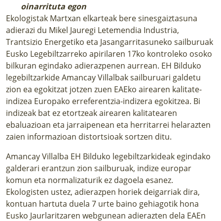
oinarrituta egon
Ekologistak Martxan elkarteak bere sinesgaiztasuna
adierazi du Mikel Jauregi Letemendia Industria,
Trantsizio Energetiko eta Jasangarritasuneko sailburuak
Eusko Legebiltzarreko
apirilaren 17ko kontroleko osoko
bilkuran egindako adierazpenen aurrean
. EH Bilduko
legebiltzarkide Amancay Villalbak sailburuari galdetu
zion ea egokitzat jotzen zuen EAEko airearen kalitate-
indizea Europako erreferentzia-indizera egokitzea. Bi
indizeak bat ez etortzeak airearen kalitatearen
ebaluazioan eta jarraipenean eta herritarrei helarazten
zaien informazioan distortsioak sortzen ditu.
Amancay Villalba EH Bilduko legebiltzarkideak egindako
galderari erantzun zion sailburuak, indize europar
komun eta normalizaturik ez dagoela esanez.
Ekologisten ustez, adierazpen horiek deigarriak dira,
kontuan hartuta duela 7 urte baino gehiagotik hona
Eusko Jaurlaritzaren webgunean adierazten dela EAEn