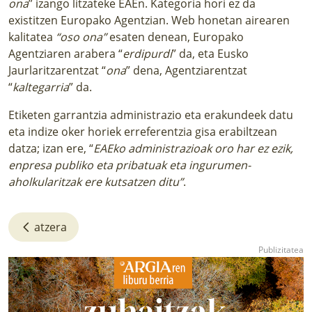
ona
” izango litzateke EAEn. Kategoria hori ez da
existitzen Europako Agentzian. Web honetan airearen
kalitatea
“oso ona”
esaten denean, Europako
Agentziaren arabera “
erdipurdi
” da, eta Eusko
Jaurlaritzarentzat “
ona
” dena, Agentziarentzat
“
kaltegarria
” da.
Etiketen garrantzia administrazio eta erakundeek datu
eta indize oker horiek erreferentzia gisa erabiltzean
datza; izan ere, “
EAEko administrazioak oro har ez ezik,
enpresa publiko eta pribatuak eta ingurumen-
aholkularitzak ere kutsatzen ditu”
.
atzera