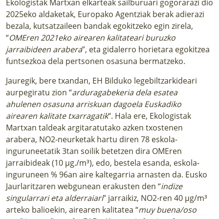
Ekologistak Martxan elkarteak sailburuari gogorarazi dio
2025eko aldaketak, Europako Agentziak berak adierazi
bezala, kutsatzaileen bandak egokitzeko egin zirela,
“
OMEren 2021eko airearen kalitateari buruzko
jarraibideen arabera
”, eta gidalerro horietara egokitzea
funtsezkoa dela pertsonen osasuna bermatzeko.
Jauregik, bere txandan, EH Bilduko legebiltzarkideari
aurpegiratu zion “
arduragabekeria dela esatea
ahulenen osasuna arriskuan dagoela Euskadiko
airearen kalitate txarragatik
“. Hala ere, Ekologistak
Martxan taldeak argitaratutako azken txostenen
arabera, NO2-neurketak hartu diren 78 eskola-
inguruneetatik 3tan soilik betetzen dira OMEren
jarraibideak (10 µg./m³), edo, bestela esanda,
eskola-
inguruneen % 96an aire kaltegarria arnasten da
. Eusko
Jaurlaritzaren webgunean erakusten den “
indize
singularrari eta alderraiari
” jarraikiz, NO2-ren 40 µg/m³
arteko balioekin, airearen kalitatea “
muy buena/oso