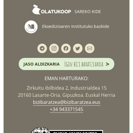
SAREKO KIDE
Ekoedizioaren Institutuko bazkide
>
Egin bizi baratzeakoa
JASO ALDIZKARIA
EMAN HARTURAKO:
Zirkuitu ibilbidea 2, Industrialdea 15
20160 Lasarte-Oria. Gipuzkoa. Euskal Herria
bizibaratzea@bizibaratzea.eus
+34 943371545