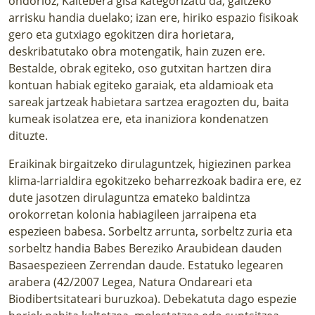
ondorioz, Kaltebera gisa kategorizatu da, galtzeko
arrisku handia duelako; izan ere, hiriko espazio fisikoak
gero eta gutxiago egokitzen dira horietara,
deskribatutako obra motengatik, hain zuzen ere.
Bestalde, obrak egiteko, oso gutxitan hartzen dira
kontuan habiak egiteko garaiak, eta aldamioak eta
sareak jartzeak habietara sartzea eragozten du, baita
kumeak isolatzea ere, eta inaniziora kondenatzen
dituzte.
Eraikinak birgaitzeko dirulaguntzek, higiezinen parkea
klima-larrialdira egokitzeko beharrezkoak badira ere, ez
dute jasotzen dirulaguntza emateko baldintza
orokorretan kolonia habiagileen jarraipena eta
espezieen babesa. Sorbeltz arrunta, sorbeltz zuria eta
sorbeltz handia Babes Bereziko Araubidean dauden
Basaespezieen Zerrendan daude. Estatuko legearen
arabera (42/2007 Legea, Natura Ondareari eta
Biodibertsitateari buruzkoa). Debekatuta dago espezie