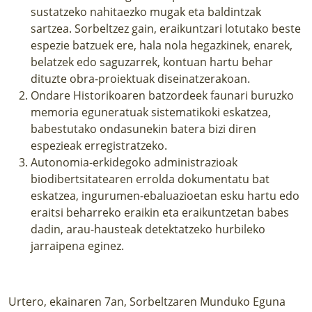
sustatzeko nahitaezko mugak eta baldintzak
sartzea. Sorbeltzez gain, eraikuntzari lotutako beste
espezie batzuek ere, hala nola hegazkinek, enarek,
belatzek edo saguzarrek, kontuan hartu behar
dituzte obra-proiektuak diseinatzerakoan.
Ondare Historikoaren batzordeek faunari buruzko
memoria eguneratuak sistematikoki eskatzea,
babestutako ondasunekin batera bizi diren
espezieak erregistratzeko.
Autonomia-erkidegoko administrazioak
biodibertsitatearen errolda dokumentatu bat
eskatzea, ingurumen-ebaluazioetan esku hartu edo
eraitsi beharreko eraikin eta eraikuntzetan babes
dadin, arau-hausteak detektatzeko hurbileko
jarraipena eginez.
Urtero, ekainaren 7an, Sorbeltzaren Munduko Eguna