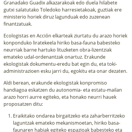
Granadako Guadix alkazarakoak edo duela hilabete
gutxi salatutako Toledoko harresietakoak, guztiak ere
ministerio horiek diruz lagunduak edo zuzenean
finantzatuak.
Ecologistas en Acción elkarteak ziurtatu du arazo horiek
konponduko liratekeela hiriko basa-fauna babesteko
neurriak barne hartuko lituzketen obra-lizentziak
emateko udal-ordenantzak onartuz. Erakunde
ekologistak dokumentu-eredu bat egin du, eta toki-
administrazioen esku jarri du, egokitu eta onar dezaten.
Aldi berean, erakunde ekologistak konpromiso
handiagoa eskatzen du autonomia- eta estatu-mailan
arazo horri aurre egiteko, eta honako neurri hauek
proposatzen ditu:
Eraikitako ondarea birgaitzeko eta zaharberritzeko
laguntzak emateko mekanismoetan, hiriko basa-
faunaren habiak egiteko espazioak babesteko eta