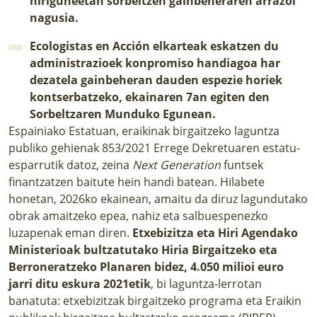
hiriguneetan sorbeltzen gainbeheraren arrazoi
nagusia.
Ecologistas en Acción elkarteak eskatzen du
administrazioek konpromiso handiagoa har
dezatela gainbeheran dauden espezie horiek
kontserbatzeko, ekainaren 7an egiten den
Sorbeltzaren Munduko Egunean.
Espainiako Estatuan, eraikinak birgaitzeko laguntza
publiko gehienak 853/2021 Errege Dekretuaren estatu-
esparrutik datoz, zeina
Next Generation
funtsek
finantzatzen baitute hein handi batean. Hilabete
honetan, 2026ko ekainean, amaitu da diruz lagundutako
obrak amaitzeko epea, nahiz eta salbuespenezko
luzapenak eman diren.
Etxebizitza eta Hiri Agendako
Ministerioak bultzatutako Hiria Birgaitzeko eta
Berroneratzeko Planaren bidez, 4.050 milioi euro
jarri ditu eskura 2021etik
, bi laguntza-lerrotan
banatuta: etxebizitzak birgaitzeko programa eta Eraikin