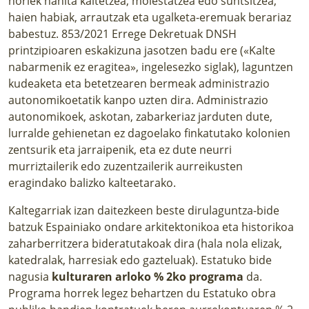
horiek nahita kaltetzea, molestatzea edo suntsitzea,
haien habiak, arrautzak eta ugalketa-eremuak berariaz
babestuz. 853/2021 Errege Dekretuak DNSH
printzipioaren eskakizuna jasotzen badu ere («Kalte
nabarmenik ez eragitea», ingelesezko siglak), laguntzen
kudeaketa eta betetzearen bermeak administrazio
autonomikoetatik kanpo uzten dira. Administrazio
autonomikoek, askotan, zabarkeriaz jarduten dute,
lurralde gehienetan ez dagoelako finkatutako kolonien
zentsurik eta jarraipenik, eta ez dute neurri
murriztailerik edo zuzentzailerik aurreikusten
eragindako balizko kalteetarako.
Kaltegarriak izan daitezkeen beste dirulaguntza-bide
batzuk Espainiako ondare arkitektonikoa eta historikoa
zaharberritzera bideratutakoak dira (hala nola elizak,
katedralak, harresiak edo gazteluak). Estatuko bide
nagusia
kulturaren arloko % 2ko programa
da.
Programa horrek legez behartzen du Estatuko obra