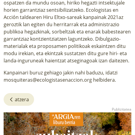
ospatzen da mundu osoan, hiriko hegazti intsektujale
horien garrantziaz sentsibilizatzeko. Ecologistas en
Acción taldearen Hiru Eltxo-sareak kanpainak 2021az
geroztik lan egiten du herritarrak eta administrazio
publikoa hegazkinak, sorbeltzak eta enarak babestearen
garrantziaz kontzientziatzen laguntzeko. Dibulgazio-
materialak eta proposamen politikoak eskaintzen ditu
modu irekian, eta ekintzak sustatzen ditu gure hiri- eta
landa-inguruneak haientzat atseginagoak izan daitezen.
Kanpainari buruz gehiago jakin nahi baduzu, idatzi
mosquiteras@ecologistasenaccion.org
helbidera.
atzera