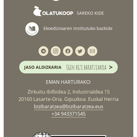
SAREKO KIDE
Ekoedizioaren Institutuko bazkide
>
Egin bizi baratzeakoa
JASO ALDIZKARIA
EMAN HARTURAKO:
Zirkuitu ibilbidea 2, Industrialdea 15
20160 Lasarte-Oria. Gipuzkoa. Euskal Herria
bizibaratzea@bizibaratzea.eus
+34 943371545