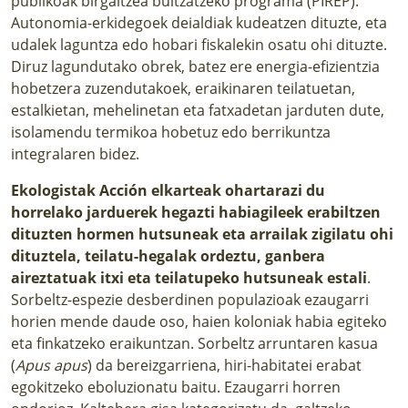
publikoak birgaitzea bultzatzeko programa (PIREP).
Autonomia-erkidegoek deialdiak kudeatzen dituzte, eta
udalek laguntza edo hobari fiskalekin osatu ohi dituzte.
Diruz lagundutako obrek, batez ere energia-efizientzia
hobetzera zuzendutakoek, eraikinaren teilatuetan,
estalkietan, mehelinetan eta fatxadetan jarduten dute,
isolamendu termikoa hobetuz edo berrikuntza
integralaren bidez.
Ekologistak Acción elkarteak ohartarazi du
horrelako jarduerek hegazti habiagileek erabiltzen
dituzten hormen hutsuneak eta arrailak zigilatu ohi
dituztela, teilatu-hegalak ordeztu, ganbera
aireztatuak itxi eta teilatupeko hutsuneak estali
.
Sorbeltz-espezie desberdinen populazioak ezaugarri
horien mende daude oso, haien koloniak habia egiteko
eta finkatzeko eraikuntzan. Sorbeltz arruntaren kasua
(
Apus apus
) da bereizgarriena, hiri-habitatei erabat
egokitzeko eboluzionatu baitu. Ezaugarri horren