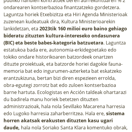
publiko handien kontratuek beren aurrekontuaren % 2
ondarearen kontserbazioa finantzatzeko gordetzera.
Laguntza horiek Etxebizitza eta Hiri Agenda Ministerioak
zuzenean kudeatuak dira, Kultura Ministerioarekin
lankidetzan, eta
2023tik 160 milioi euro baino gehiago
bideratu zituzten kultura-intereseko ondasunera
(BIC) eta beste babes-kategoria batzuetara
. Laguntza
estatukoa bada ere, autonomia-erkidegoetako edo
tokiko ondare historikoaren batzordeek onartzen
dituzte proiektuak, eta batzorde horiei dagokie fauna-
memoria bat edo ingurumen-azterketa bat eskatzeko
erantzukizuna, bertan bizi diren espezieen errolda,
obra-egutegi zorrotz bat edo zuloen kontserbazioa
barne hartuta. Ecologistas en Acción taldeak ohartarazi
du badirela manu horiek betetzen dituzten
administrazioak, hala nola Sevillako Macarena harresia
edo Lugoko harresia zaharberritzea. Hala ere,
sistema
horren akatsak erakusten dituzten kasu ugari
daude,
hala nola Soriako Santa Klara komentuko obrak,