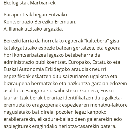
Ekologistak Martxan-ek.
Parapenteak hegan Entziako
Kontserbazio Bereziko Eremuan.
A. Illanak utzitako argazkia.
Bereziki larria da horrelako egoerak “kaltebera” gisa
katalogatutako espezie batean gertatzea, eta egoera
hori kontserbatzea legezko betebeharra da
administrazio publikoentzat. Europako, Estatuko eta
Euskal Autonomia Erkidegoko araudiak neurri
espezifikoak eskatzen ditu sai zuriaren ugalketa eta
biziraupena bermatzeko eta hazkuntza-garaian edozein
asaldura esanguratsu saihesteko. Gainera, Eusko
Jaurlaritzak berak berariaz identifikatzen du ugalketa-
eremuetako eragozpenak espeziearen mehatxu-faktore
nagusietako bat direla, pozoien legez kanpoko
erabilerarekin, elikadura-baliabideen galerarekin edo
azpiegiturek eragindako heriotza-tasarekin batera.