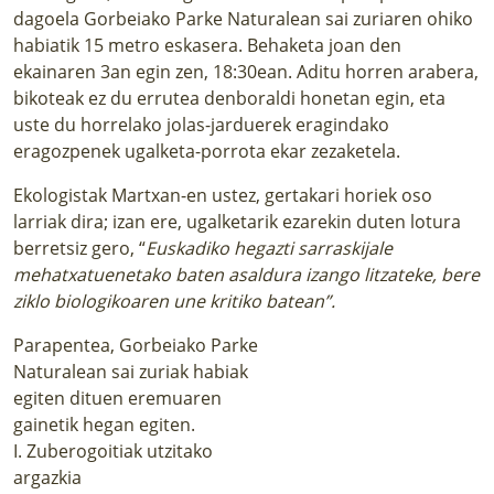
dagoela Gorbeiako Parke Naturalean sai zuriaren ohiko
habiatik 15 metro eskasera. Behaketa joan den
ekainaren 3an egin zen, 18:30ean. Aditu horren arabera,
bikoteak ez du errutea denboraldi honetan egin, eta
uste du horrelako jolas-jarduerek eragindako
eragozpenek ugalketa-porrota ekar zezaketela.
Ekologistak Martxan-en ustez, gertakari horiek oso
larriak dira; izan ere, ugalketarik ezarekin duten lotura
berretsiz gero, “
Euskadiko hegazti sarraskijale
mehatxatuenetako baten asaldura izango litzateke, bere
ziklo biologikoaren une kritiko batean”.
Parapentea, Gorbeiako Parke
Naturalean sai zuriak habiak
egiten dituen eremuaren
gainetik hegan egiten.
I. Zuberogoitiak utzitako
argazkia