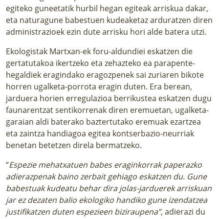
egiteko guneetatik hurbil hegan egiteak arriskua dakar,
eta naturagune babestuen kudeaketaz arduratzen diren
administrazioek ezin dute arrisku hori alde batera utzi.
Ekologistak Martxan-ek foru-aldundiei eskatzen die
gertatutakoa ikertzeko eta zehazteko ea parapente-
hegaldiek eragindako eragozpenek sai zuriaren bikote
horren ugalketa-porrota eragin duten. Era berean,
jarduera horien erregulazioa berrikustea eskatzen dugu
faunarentzat sentikorrenak diren eremuetan, ugalketa-
garaian aldi baterako baztertutako eremuak ezartzea
eta zaintza handiagoa egitea kontserbazio-neurriak
benetan betetzen direla bermatzeko.
“
Espezie mehatxatuen babes eraginkorrak paperazko
adierazpenak baino zerbait gehiago eskatzen du. Gune
babestuak kudeatu behar dira jolas-jarduerek arriskuan
jar ez dezaten balio ekologiko handiko gune izendatzea
justifikatzen duten espezieen biziraupena”
, adierazi du