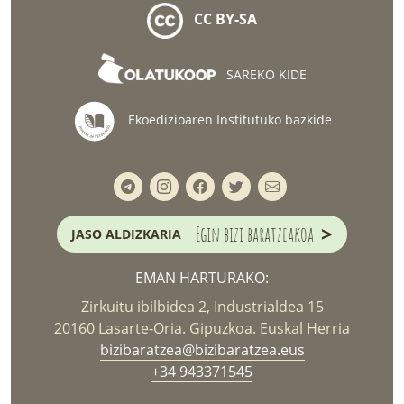
CC BY-SA
SAREKO KIDE
Ekoedizioaren Institutuko bazkide
>
Egin bizi baratzeakoa
JASO ALDIZKARIA
EMAN HARTURAKO:
Zirkuitu ibilbidea 2, Industrialdea 15
20160 Lasarte-Oria. Gipuzkoa. Euskal Herria
bizibaratzea@bizibaratzea.eus
+34 943371545