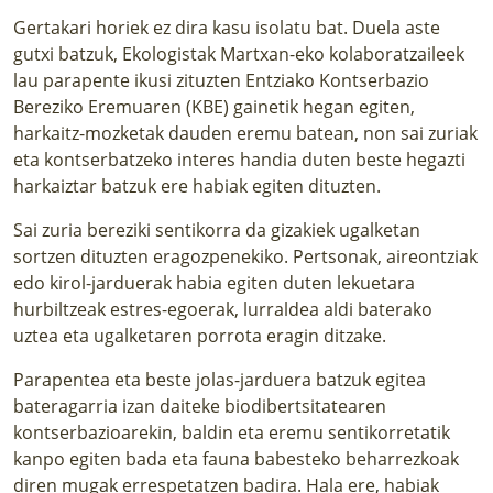
Gertakari horiek ez dira kasu isolatu bat. Duela aste
gutxi batzuk, Ekologistak Martxan-eko kolaboratzaileek
lau parapente ikusi zituzten Entziako Kontserbazio
Bereziko Eremuaren (KBE) gainetik hegan egiten,
harkaitz-mozketak dauden eremu batean, non sai zuriak
eta kontserbatzeko interes handia duten beste hegazti
harkaiztar batzuk ere habiak egiten dituzten.
Sai zuria bereziki sentikorra da gizakiek ugalketan
sortzen dituzten eragozpenekiko. Pertsonak, aireontziak
edo kirol-jarduerak habia egiten duten lekuetara
hurbiltzeak estres-egoerak, lurraldea aldi baterako
uztea eta ugalketaren porrota eragin ditzake.
Parapentea eta beste jolas-jarduera batzuk egitea
bateragarria izan daiteke biodibertsitatearen
kontserbazioarekin, baldin eta eremu sentikorretatik
kanpo egiten bada eta fauna babesteko beharrezkoak
diren mugak errespetatzen badira. Hala ere, habiak