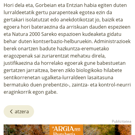
Hori dela eta, Gorbeian eta Entzian habia egiten duten
lurraldeetatik gertu parapenteak egotea ezin da
gertakari isolatutzat edo anekdotikotzat jo, baizik eta
egoera hori bateraezina da arriskuan dauden espezieen
eta Natura 2000 Sareko espazioen kudeaketa gidatu
behar duten kontserbazio-helburuekin. Administrazioek
berek onartzen badute hazkuntza-eremuetako
eragozpenak sai zuriarentzat mehatxu direla,
justifikaezina da horrelako egoerak gune babestuetan
gertatzen jarraitzea, beren ziklo biologikoko hilabete
sentikorrenetan ugalketa-lurraldeen lasaitasuna
bermatuko duen prebentzio-, zaintza- eta kontrol-neurri
eraginkorrik egon gabe.
atzera