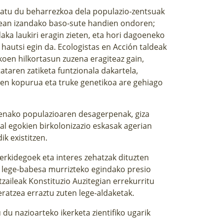
atu du beharrezkoa dela populazio-zentsuak
dean izandako baso-sute handien ondoren;
aka laukiri eragin zieten, eta hori dagoeneko
hautsi egin da. Ecologistas en Acción taldeak
koen hilkortasun zuzena eragiteaz gain,
ataren zatiketa funtzionala dakartela,
aien kopurua eta truke genetikoa are gehiago
renako populazioaren desagerpenak, giza
l egokien birkolonizazio eskasak agerian
k existitzen.
erkidegoek eta interes zehatzak dituzten
n lege-babesa murrizteko egindako presio
tzaileak Konstituzio Auzitegian errekurritu
eratzea erraztu zuten lege-aldaketak.
du nazioarteko ikerketa zientifiko ugarik