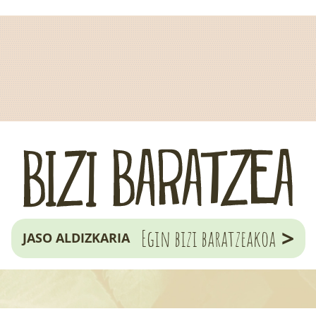
>
Egin bizi baratzeakoa
JASO ALDIZKARIA