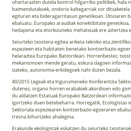
ohartarazten dutela kontrol hilgarriko politikek, hala 
baimendutakoek, ondorio kaltegarriak sor ditzaketela 
egituran eta bideragarritasun genetikoan. Otsoaren b
ebaluatu. Europako araudiak konektibitate genetikoa, 
hedapena eta etorkizuneko mehatxuak ere aztertzea e
Seiurteko txostena egitea ariketa tekniko eta zientifi
espezieen eta habitaten benetako kontserbazio-egoera
helaraztea Europako Batzordeari. Horrenbestez, txoste
mekanismoen mende geratu, eskura dagoen informazio 
izateko, autonomia-erkidegoek nahi duten bezala.
40/2015 Legeak eta Ingurumeneko Konferentzia Sekto
dutenez, organo horren erabakiek akordioen edo gom
du aldatzen Estatuak Europako Batzordeari informazio 
igortzeko duen betebeharra. Horregatik, Ecologistas e
Sektoriala espeziearen kontserbazio-egoeraren ebalua
tresna bihurtzeko ahalegina.
Erakunde ekologistak eskatzen du seiurteko txostenak