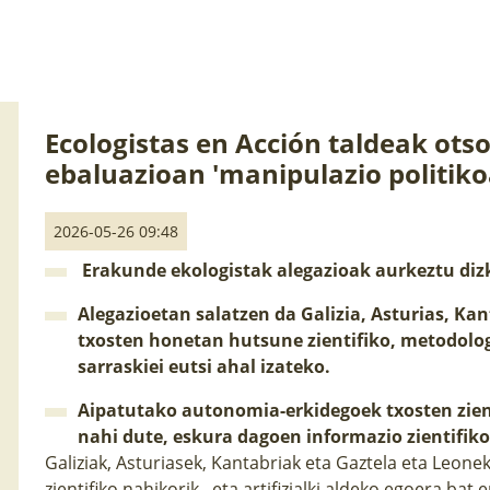
Ecologistas en Acción taldeak ots
ebaluazioan 'manipulazio politiko
2026-05-26 09:48
Erakunde ekologistak alegazioak aurkeztu dizk
Alegazioetan salatzen da Galizia, Asturias, Kan
txosten honetan hutsune zientifiko, metodologi
sarraskiei eutsi ahal izateko.
Aipatutako autonomia-erkidegoek txosten zient
nahi dute, eskura dagoen informazio zientifiko
Galiziak, Asturiasek, Kantabriak eta Gaztela eta Leone
zientifiko nahikorik , eta artifizialki aldeko egoera ba