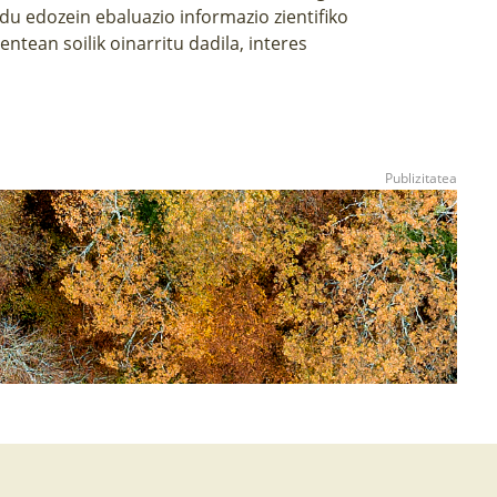
 du edozein ebaluazio informazio zientifiko
tean soilik oinarritu dadila, interes