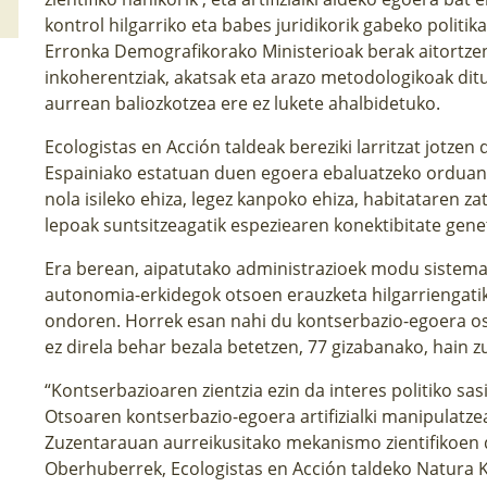
kontrol hilgarriko eta babes juridikorik gabeko politik
Erronka Demografikorako Ministerioak berak aitortze
inkoherentziak, akatsak eta arazo metodologikoak dit
aurrean baliozkotzea ere ez lukete ahalbidetuko.
Ecologistas en Acción taldeak bereziki larritzat jotze
Espainiako estatuan duen egoera ebaluatzeko orduan
nola isileko ehiza, legez kanpoko ehiza, habitataren za
lepoak suntsitzeagatik espeziearen konektibitate gene
Era berean, aipatutako administrazioek modu sistema
autonomia-erkidegok otsoen erauzketa hilgarriengatik
ondoren. Horrek esan nahi du kontserbazio-egoera os
ez direla behar bezala betetzen, 77 gizabanako, hain z
“Kontserbazioaren zientzia ezin da interes politiko sas
Otsoaren kontserbazio-egoera artifizialki manipulatzea
Zuzentarauan aurreikusitako mekanismo zientifikoen de
Oberhuberrek, Ecologistas en Acción taldeko Natura K