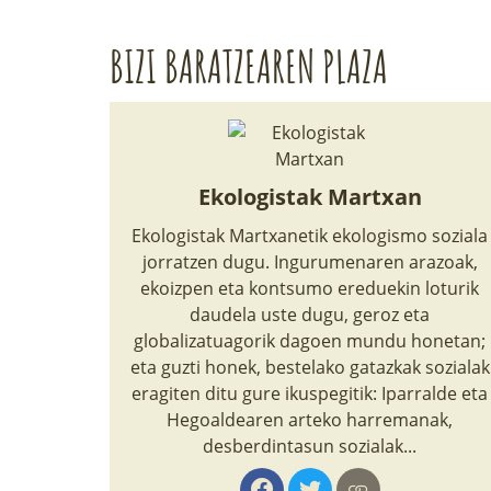
BIZI BARATZEAREN PLAZA
Ekologistak Martxan
Ekologistak Martxanetik ekologismo soziala
jorratzen dugu. Ingurumenaren arazoak,
ekoizpen eta kontsumo ereduekin loturik
daudela uste dugu, geroz eta
globalizatuagorik dagoen mundu honetan;
eta guzti honek, bestelako gatazkak sozialak
eragiten ditu gure ikuspegitik: Iparralde eta
Hegoaldearen arteko harremanak,
desberdintasun sozialak...