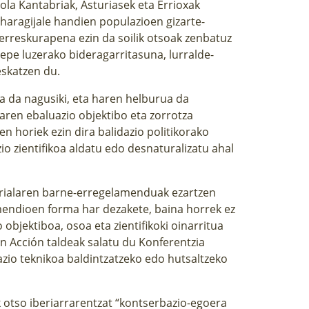
nola Kantabriak, Asturiasek eta Errioxak
haragijale handien populazioen gizarte-
erreskurapena ezin da soilik otsoak zenbatuz
epe luzerako bideragarritasuna, lurralde-
skatzen du.
koa da nagusiki, eta haren helburua da
ren ebaluazio objektibo eta zorrotza
n horiek ezin dira balidazio politikorako
zientifikoa aldatu edo desnaturalizatu ahal
rialaren barne-erregelamenduak ezartzen
endioen forma har dezakete, baina horrek ez
objektiboa, osoa eta zientifikoki oinarritua
n Acción taldeak salatu du Konferentzia
zio teknikoa baldintzatzeko edo hutsaltzeko
 otso iberiarrarentzat “kontserbazio-egoera