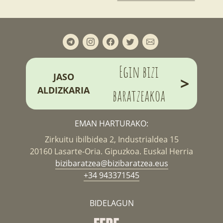
Egin bizi
JASO
>
ALDIZKARIA
baratzeakoa
EMAN HARTURAKO:
Zirkuitu ibilbidea 2, Industrialdea 15
20160 Lasarte-Oria. Gipuzkoa. Euskal Herria
bizibaratzea@bizibaratzea.eus
+34 943371545
BIDELAGUN