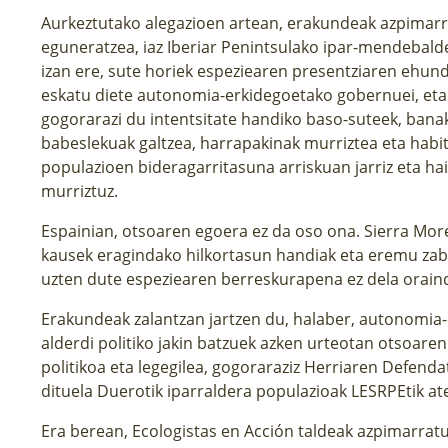
Aurkeztutako alegazioen artean, erakundeak azpimarr
eguneratzea, iaz Iberiar Penintsulako ipar-mendebal
izan ere, sute horiek espeziearen presentziaren ehund
eskatu diete autonomia-erkidegoetako gobernuei, eta 
gogorarazi du intentsitate handiko baso-suteek, bana
babeslekuak galtzea, harrapakinak murriztea eta habit
populazioen bideragarritasuna arriskuan jarriz eta h
murriztuz.
Espainian, otsoaren egoera ez da oso ona. Sierra Mo
kausek eragindako hilkortasun handiak eta eremu zaba
uzten dute espeziearen berreskurapena ez dela oraindi
Erakundeak zalantzan jartzen du, halaber, autonomia-
alderdi politiko jakin batzuek azken urteotan otsoare
politikoa eta legegilea, gogoraraziz Herriaren Defenda
dituela Duerotik iparraldera populazioak LESRPEtik at
Era berean, Ecologistas en Acción taldeak azpimarratu 