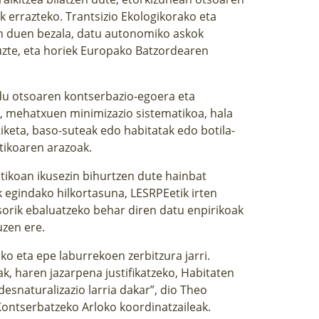
ak errazteko. Trantsizio Ekologikorako eta
n duen bezala, datu autonomiko askok
uzte, eta horiek Europako Batzordearen
n du otsoaren kontserbazio-egoera eta
, mehatxuen minimizazio sistematikoa, hala
tiketa, baso-suteak edo habitatak edo botila-
tikoaren arazoak.
tikoan ikusezin bihurtzen dute hainbat
 egindako hilkortasuna, LESRPEetik irten
orik ebaluatzeko behar diren datu enpirikoak
uzen ere.
iko eta epe laburrekoen zerbitzura jarri.
k, haren jazarpena justifikatzeko, Habitaten
snaturalizazio larria dakar”, dio Theo
ontserbatzeko Arloko koordinatzaileak.