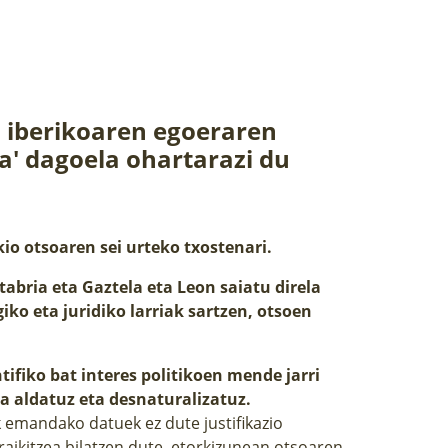
o iberikoaren egoeraren
a' dagoela ohartarazi du
io otsoaren sei urteko txostenari.
tabria eta Gaztela eta Leon saiatu direla
ko eta juridiko larriak sartzen, otsoen
ifiko bat interes politikoen mende jarri
a aldatuz eta desnaturalizatuz.
k emandako datuek ez dute justifikazio
t eraikitzea bilatzen dute, etorkizunean otsoaren