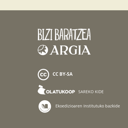
CC BY-SA
SAREKO KIDE
Ekoedizioaren Institutuko bazkide