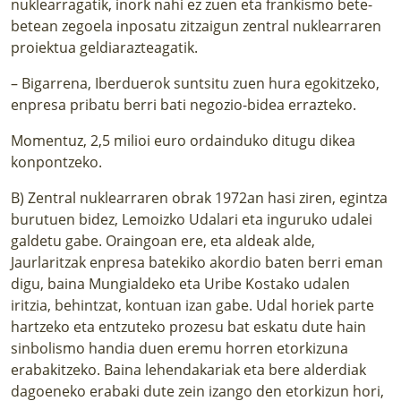
nuklearragatik, inork nahi ez zuen eta frankismo bete-
betean zegoela inposatu zitzaigun zentral nuklearraren
proiektua geldiarazteagatik.
– Bigarrena, Iberduerok suntsitu zuen hura egokitzeko,
enpresa pribatu berri bati negozio-bidea errazteko.
Momentuz, 2,5 milioi euro ordainduko ditugu dikea
konpontzeko.
B) Zentral nuklearraren obrak 1972an hasi ziren, egintza
burutuen bidez, Lemoizko Udalari eta inguruko udalei
galdetu gabe. Oraingoan ere, eta aldeak alde,
Jaurlaritzak enpresa batekiko akordio baten berri eman
digu, baina Mungialdeko eta Uribe Kostako udalen
iritzia, behintzat, kontuan izan gabe. Udal horiek parte
hartzeko eta entzuteko prozesu bat eskatu dute hain
sinbolismo handia duen eremu horren etorkizuna
erabakitzeko. Baina lehendakariak eta bere alderdiak
dagoeneko erabaki dute zein izango den etorkizun hori,