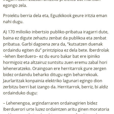
egongo zela.
Proiektu berria dela eta, Eguzkikook geure iritzia eman
nahi dugu.
A) 170 milioiko inbertsio publiko-pribatua iragarri dute,
baina ez digute zehaztu zenbat da publikoa eta zenbat
pribatua. Garbi dagoena zera da, “kutsatzen duenak
ordaindu egiten du” printzipioa ez dela bete. Iberdrolak
–lehen Iberduero– ez du euro bakar bat ere ipiniko
hormigoiz eta altzairuz suntsitu zuen eremu zabal hori
leheneratzeko. Oraingoan ere herritarrok gure zergen
bidez ordaindu beharko ditugu egin beharrekoak.
Jaurlaritzak konpainia elektriko lagunari egingo dion
zerbitzu berri bat izango da. Herritarrok, berriz, bi aldiz
ordainduko dugu:
– Lehenengoa, argindarraren ordainagirien bidez
Iberduerori urte luzez ordaintzen aritu ginen moratoria