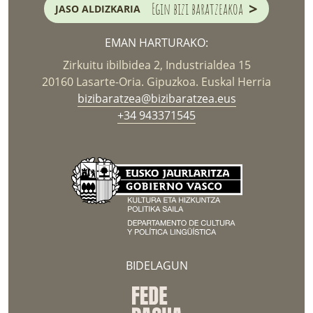
>
Egin bizi baratzeakoa
JASO ALDIZKARIA
EMAN HARTURAKO:
Zirkuitu ibilbidea 2, Industrialdea 15
20160 Lasarte-Oria. Gipuzkoa. Euskal Herria
bizibaratzea@bizibaratzea.eus
+34 943371545
BIDELAGUN