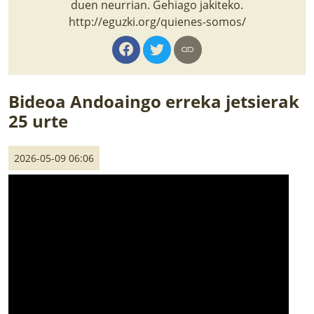
duen neurrian. Gehiago jakiteko.
LURRAREN AGENDA
http://eguzki.org/quienes-somos/
AZOKA
Bideoa Andoaingo erreka jetsierak
25 urte
2026-05-09 06:06