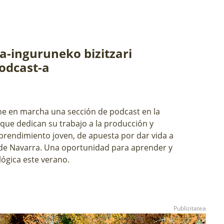
a-inguruneko bizitzari
podcast-a
ne en marcha una sección de podcast en la
que dedican su trabajo a la producción y
prendimiento joven, de apuesta por dar vida a
l de Navarra. Una oportunidad para aprender y
lógica este verano.