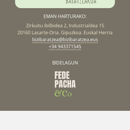
EMAN HARTURAKO:
Zirkuitu ibilbidea 2, Industrialdea 15
20160 Lasarte-Oria. Gipuzkoa. Euskal Herria
bizibaratzea@bizibaratzea.eus
+34 943371545
BIDELAGUN