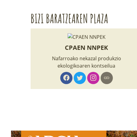
BIZI BARATZEAREN PLAZA
CPAEN NNPEK
Nafarroako nekazal produkzio
ekologikoaren kontseilua