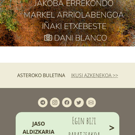
ASTEROKO BULETINA
IKUSI AZKENEKOA >>
Egin bizi
JASO
>
ALDIZKARIA
baratzeakoa