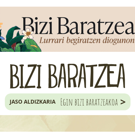
>
Egin bizi baratzeakoa
JASO ALDIZKARIA