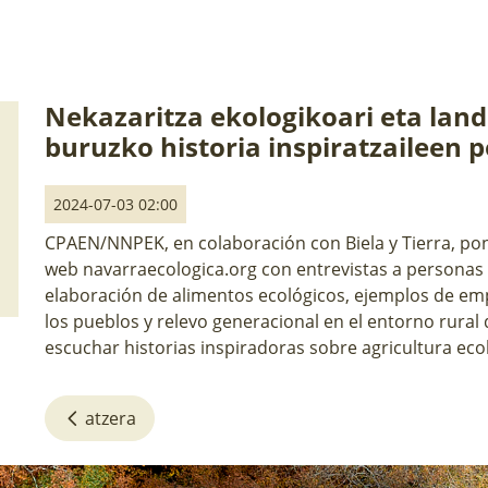
Nekazaritza ekologikoari eta land
buruzko historia inspiratzaileen 
2024-07-03 02:00
CPAEN/NNPEK, en colaboración con Biela y Tierra, po
web navarraecologica.org con entrevistas a personas 
elaboración de alimentos ecológicos, ejemplos de em
los pueblos y relevo generacional en el entorno rura
escuchar historias inspiradoras sobre agricultura eco
atzera