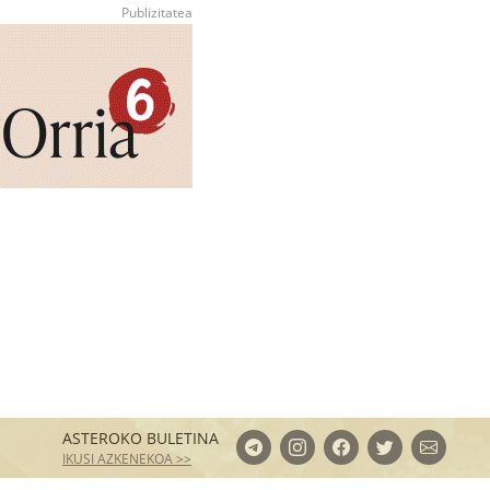
ASTEROKO BULETINA
IKUSI AZKENEKOA >>