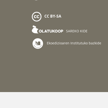
CC BY-SA
SAREKO KIDE
Ekoedizioaren Institutuko bazkide