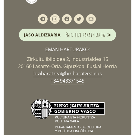
>
Egin bizi baratzeakoa
JASO ALDIZKARIA
EMAN HARTURAKO:
Zirkuitu ibilbidea 2, Industrialdea 15
20160 Lasarte-Oria. Gipuzkoa. Euskal Herria
bizibaratzea@bizibaratzea.eus
+34 943371545