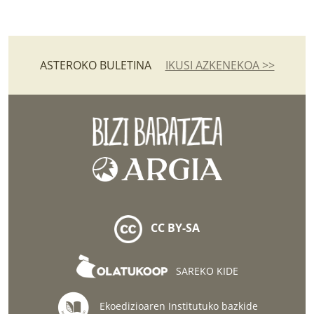
ASTEROKO BULETINA
IKUSI AZKENEKOA >>
CC BY-SA
SAREKO KIDE
Ekoedizioaren Institutuko bazkide