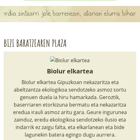
APARTEN MAPA
dia zintzarri jole barrenean, atarian elurra biharam
LURRERAKO BIDE LAGUN
BARATZEA
BIZI BARATZEAREN PLAZA
HASI NAHI AL DUZU? 8 URRATS
BIZI BARATZEA LIBURUA
Biolur elkartea
SENDABELARRAK
Biolur elkartea Gipuzkoan nekazaritza eta
abeltzantza ekologikoa sendotzeko asmoz sortu
ETXEKO LANDAREAK
genuen duela ia hiru hamarkada. Geroztik,
baserriaren etorkizuna bermatu eta nekazaritza
LANDAREPEDIA
eredua irauli asmoz aritu gara. Geure ingurunea
zainduz, eredu ekologikoa sendotzeko ilusio eta
indarrik ez zaigu falta, eta elkarlanean eta bide
ALBISTEAK
lagunekin batera egingo dugu aurrera.