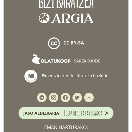
CC BY-SA
SAREKO KIDE
Ekoedizioaren Institutuko bazkide
>
Egin bizi baratzeakoa
JASO ALDIZKARIA
EMAN HARTURAKO: