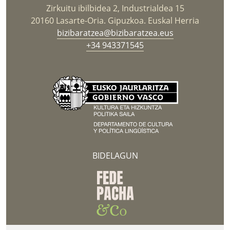
Zirkuitu ibilbidea 2, Industrialdea 15
20160 Lasarte-Oria. Gipuzkoa. Euskal Herria
bizibaratzea@bizibaratzea.eus
+34 943371545
BIDELAGUN