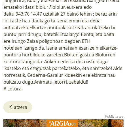
jangarrira, Audry eta Aimarren eskutik.Txangoan izena
emateko idatzi biolur@biolur.eus-era edo
deitu 943.76.14.47 uztailak 27 baino lehen ; beraz arin
ibili aste hau daukagu ta izena eman eta dena
antolatzeko!Elkartze puntuak: kotxeak antolatzeko bi
puntu jarri ditugu; batetik Etxalargo Benta; eta baita
ere Irungo Zaisa poligonoan dagoen ETH
hotelean izango da. Izena ematean esan zein elkartze-
puntura hurbilduko zareten.Bixiten gastua Biolurren
kontura izango da. Aukera ederra dela uste dugu
ikasteko eta ezagutzak partekatzeko, eta saretzeko! Alde
horretatik, Cederna-Garalur kideekin ere ekintza hau
bultzatu dugu.Animatu, etorri, zabaldu!!
# Lotura
atzera