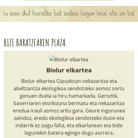
APARTEN MAPA
u izan dut baratze bat izatea lagun leial eta on bat iz
LURRERAKO BIDE LAGUN
BARATZEA
BIZI BARATZEAREN PLAZA
HASI NAHI AL DUZU? 8 URRATS
BIZI BARATZEA LIBURUA
Biolur elkartea
SENDABELARRAK
Biolur elkartea Gipuzkoan nekazaritza eta
abeltzantza ekologikoa sendotzeko asmoz sortu
ETXEKO LANDAREAK
genuen duela ia hiru hamarkada. Geroztik,
baserriaren etorkizuna bermatu eta nekazaritza
LANDAREPEDIA
eredua irauli asmoz aritu gara. Geure ingurunea
zainduz, eredu ekologikoa sendotzeko ilusio eta
indarrik ez zaigu falta, eta elkarlanean eta bide
ALBISTEAK
lagunekin batera egingo dugu aurrera.