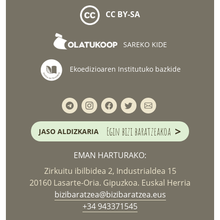
CC BY-SA
SAREKO KIDE
Ekoedizioaren Institutuko bazkide
>
Egin bizi baratzeakoa
JASO ALDIZKARIA
EMAN HARTURAKO:
Zirkuitu ibilbidea 2, Industrialdea 15
20160 Lasarte-Oria. Gipuzkoa. Euskal Herria
bizibaratzea@bizibaratzea.eus
+34 943371545