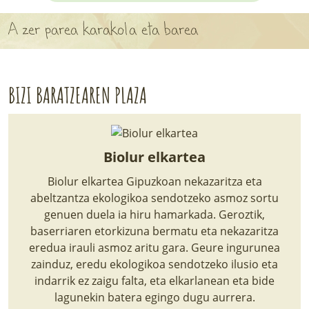
APARTEN MAPA
A zer parea karakola eta barea
LURRERAKO BIDE LAGUN
BARATZEA
BIZI BARATZEAREN PLAZA
HASI NAHI AL DUZU? 8 URRATS
BIZI BARATZEA LIBURUA
Biolur elkartea
SENDABELARRAK
Biolur elkartea Gipuzkoan nekazaritza eta
abeltzantza ekologikoa sendotzeko asmoz sortu
ETXEKO LANDAREAK
genuen duela ia hiru hamarkada. Geroztik,
baserriaren etorkizuna bermatu eta nekazaritza
LANDAREPEDIA
eredua irauli asmoz aritu gara. Geure ingurunea
zainduz, eredu ekologikoa sendotzeko ilusio eta
indarrik ez zaigu falta, eta elkarlanean eta bide
ALBISTEAK
lagunekin batera egingo dugu aurrera.