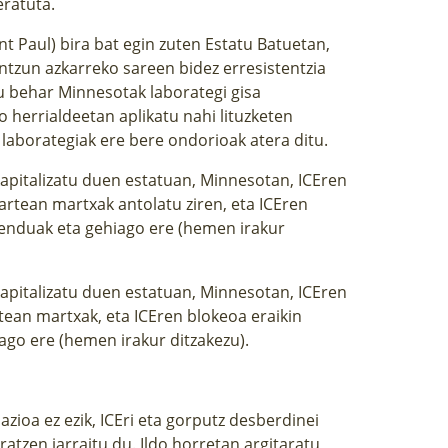
eratuta.
int Paul) bira bat egin zuten
Estatu Batuetan
,
ntzun azkarreko sareen bidez erresistentzia
tu behar Minnesotak laborategi gisa
 herrialdeetan aplikatu nahi lituzketen
a laborategiak ere bere ondorioak atera ditu.
kapitalizatu duen estatuan, Minnesotan, ICEren
artean martxak antolatu ziren, eta ICEren
menduak eta gehiago ere (
hemen
irakur
kapitalizatu duen estatuan, Minnesotan, ICEren
rtean martxak, eta ICEren blokeoa eraikin
ago ere (hemen irakur ditzakezu).
zioa ez ezik, ICEri eta gorputz desberdinei
atzen jarraitu du. Ildo horretan argitaratu