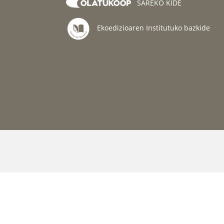
SAREKO KIDE
Ekoedizioaren Institutuko bazkide