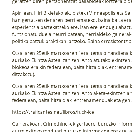
geratzen diren pertsonentzat baliabideak lortzera bid
Apirilean, Hiri Bikietako aktibistek (Minneapolis eta Sa
han gertatzen denaren berri emateko, baina baita era
esperientzia partekatzeko ere. Izan ere, ez dugu ahaz
funtzionatu duela neurri batean, herrialdeko gainerako
politika batzuk praktikan jartzeko. Baina erresistentzi
Otsailaren 25etik martxoaren 1era, tentsio handiena 
aurkako Ekintza Astea izan zen. Antolatutako ekintzen 
blokeoa eraikin federalean, baita hitzaldiak, entrena
ditzakezu).
Otsailaren 25etik martxoaren 1era, tentsio handiena 
aurkako Ekintza Astea izan zen. Antolaketa-ekintzen a
federalean, baita hitzaldiak, entrenamenduak eta gehi
https://traficantes.net/libros/fuck-ice
Gainerakoan, CrimethInc.-ek gertaerei buruzko informa
aurre egiteko moduari buruzko informazioa ere argitar