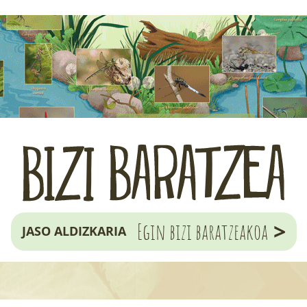
>
Egin bizi baratzeakoa
JASO ALDIZKARIA