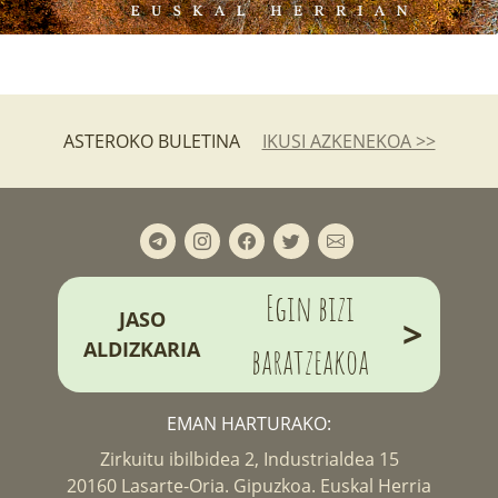
ASTEROKO BULETINA
IKUSI AZKENEKOA >>
Egin bizi
JASO
>
ALDIZKARIA
baratzeakoa
EMAN HARTURAKO:
Zirkuitu ibilbidea 2, Industrialdea 15
20160 Lasarte-Oria. Gipuzkoa. Euskal Herria