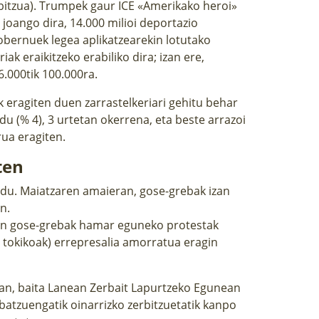
bitzua). Trumpek gaur ICE «Amerikako heroi»
 joango dira, 14.000 milioi deportazio
gobernuek legea aplikatzearekin lotutako
iak eraikitzeko erabiliko dira; izan ere,
6.000tik 100.000ra.
k eragiten duen zarrastelkeriari gehitu behar
 du (% 4), 3 urtetan okerrena, eta beste arrazoi
ua eragiten.
ten
n du. Maiatzaren amaieran, gose-grebak izan
n.
nen gose-grebak hamar eguneko protestak
ta tokikoak) errepresalia amorratua eragin
ean
, baita Lanean Zerbait Lapurtzeko Egunean
 batzuengatik oinarrizko zerbitzuetatik kanpo