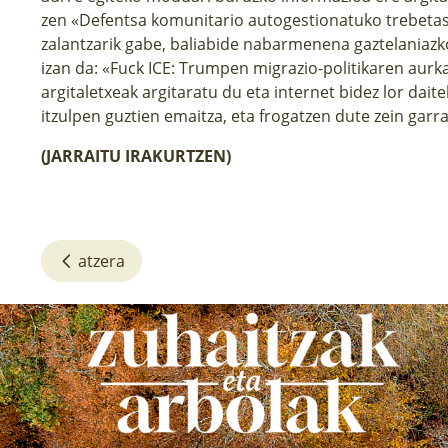
zen «Defentsa komunitario autogestionatuko
trebetas
zalantzarik gabe, baliabide nabarmenena gaztelaniazko 
izan da: «
Fuck ICE:
Trumpen migrazio-politikaren aurk
argitaletxeak argitaratu du eta
internet
bidez lor daite
itzulpen guztien emaitza, eta frogatzen dute zein garra
(
JARRAITU
IRAKURTZEN)
atzera