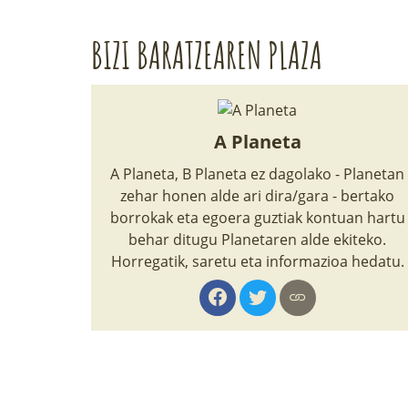
BIZI BARATZEAREN PLAZA
A Planeta
A Planeta, B Planeta ez dagolako - Planetan
zehar honen alde ari dira/gara - bertako
borrokak eta egoera guztiak kontuan hartu
behar ditugu Planetaren alde ekiteko.
Horregatik, saretu eta informazioa hedatu.