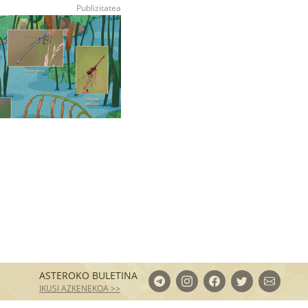
ASTEROKO BULETINA
IKUSI AZKENEKOA >>