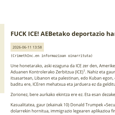
FUCK ICE! AEBetako deportazio ha
2026-06-11 13:58
(CrimethInc.
en informazioan oinarrituta)
Une honetarako, aski ezaguna da ICE zer den, Amerik
1
Aduanen Kontrolerako Zerbitzua (ICE)
. Nahiz eta ga
itsasartean, Libanon eta palestinan, edo Kuban egon,
baditu ere, ICEren mehatxua eta jarduera ez da geldit
Zorionez, bere aurkako ekintza ere ez. Eta esan dezak
Kasualitatea, gaur (ekainak 10) Donald Trumpek «Secur
dolarrekin hornitua, immigrazio legearen aplikazioa fi