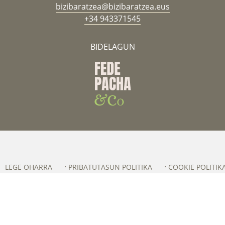
bizibaratzea@bizibaratzea.eus
+34 943371545
BIDELAGUN
LEGE OHARRA
PRIBATUTASUN POLITIKA
COOKIE POLITIK