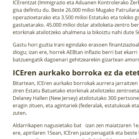
ICErentzat (Immigrazio eta Aduanen Kontrolerako Zer
gisa definitu du. Beste 26.000 milioi Mugako Patruilara
operazioetarako eta 3.500 milioi Estatuko eta tokiko 
gastuetarako. 45.000 milioi dolar atxiloketa-zentro berr
etorkinak atxilotzeko ahalmena ia bikoiztu nahi dute 5
Gastu hori guztia Irani egindako erasoen finantziazioa
diogu; izan ere, horrek AEBtan inflazio berri bat ekarri
batzuengatik dagoenari gehitzearekin gizartean amorr
ICEren aurkako borroka ez da ete
Bitartean, ICEren aurkako borrokak aurrera jarraitze
ziren Estatu Batuetako etorkinak atxilotzeko zentroeta
Delaney Hallen (New Jersey) atxilotutako 300 pertso
eragin zituen, eta agintariek (federalak, estatukoak e
zuten.
Aldarrikapen nagusietako bat izan zen
maiatzaren 1
ere,
apirilaren 15ean
, ICEren jazarpenagatik eta beste