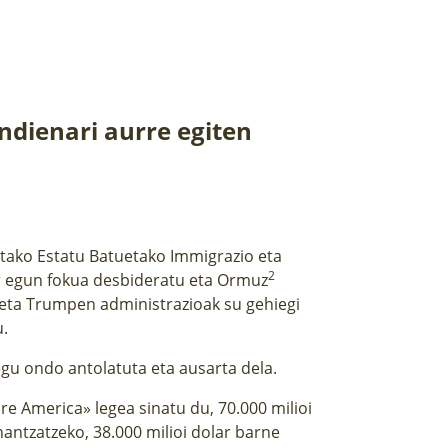
ndienari aurre egiten
etako Estatu Batuetako Immigrazio eta
2
ur egun fokua desbideratu eta Ormuz
 eta Trumpen administrazioak su gehiegi
u.
egu ondo antolatuta eta ausarta dela.
e America» legea sinatu du, 70.000 milioi
nantzatzeko, 38.000 milioi dolar barne