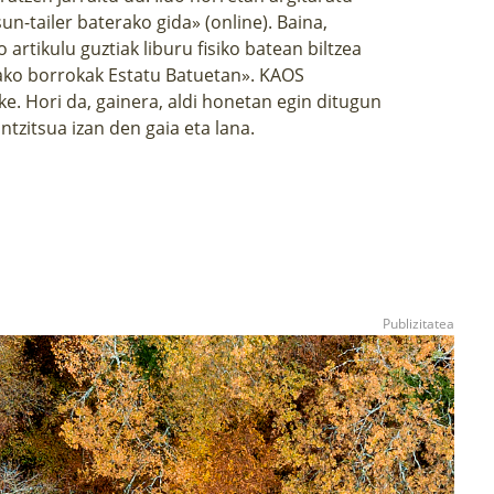
un-tailer
baterako gida» (online). Baina,
artikulu guztiak liburu fisiko batean biltzea
ako borrokak Estatu Batuetan». KAOS
ke. Hori da, gainera, aldi honetan egin ditugun
ntzitsua izan den gaia eta lana.