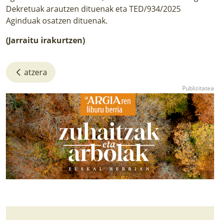
Dekretuak arautzen dituenak eta TED/934/2025
Aginduak osatzen dituenak.
(
Jarraitu
irakurtzen)
atzera