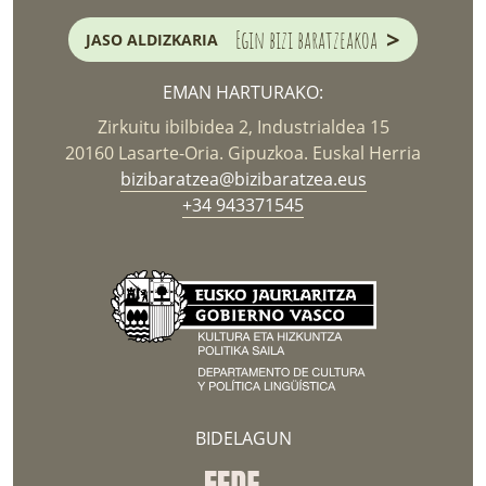
>
Egin bizi baratzeakoa
JASO ALDIZKARIA
EMAN HARTURAKO:
Zirkuitu ibilbidea 2, Industrialdea 15
20160 Lasarte-Oria. Gipuzkoa. Euskal Herria
bizibaratzea@bizibaratzea.eus
+34 943371545
BIDELAGUN