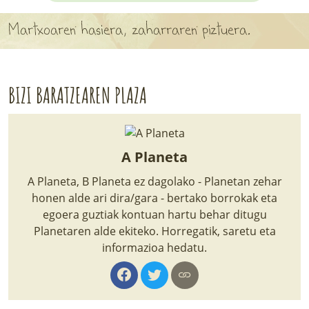
APARTEN MAPA
Martxoaren hasiera, zaharraren piztuera.
LURRERAKO BIDE LAGUN
BARATZEA
BIZI BARATZEAREN PLAZA
HASI NAHI AL DUZU? 8 URRATS
BIZI BARATZEA LIBURUA
A Planeta
SENDABELARRAK
A Planeta, B Planeta ez dagolako - Planetan zehar
honen alde ari dira/gara - bertako borrokak eta
ETXEKO LANDAREAK
egoera guztiak kontuan hartu behar ditugu
Planetaren alde ekiteko. Horregatik, saretu eta
LANDAREPEDIA
informazioa hedatu.
ALBISTEAK