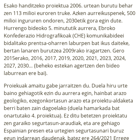
Esako handitzeko proiektua 2006. urtean burutu behar
zen 113 milioi euroren truke. Azken aurreikuspenek, 500
milioi ingururen ondoren, 2030etik gora egin dute.
Hurrengo bideoko 5. minututik aurrera, Ebroko
Konfederazio Hidrografikoak (CHE) komunikabideei
bidalitako prentsa-oharren laburpen bat ikus daiteke,
bertan lanaren burutzea 2009rako iragartzen. Gero
2015erako, 2016, 2017, 2019, 2020, 2021, 2023, 2024,
2027, 2030… (beheko estekan agertzen den
bideo
laburrean ere bai).
Proiekuak amaitu gabe jarraitzen du. Duela hiru urte
baino gehiagotik ezin du aurrera egin, hainbat arazo
geologiko, ezegonkortasun arazo eta proiektu-aldaketa
berri baten zain dagoelako (duela hamarkada bat
onartutako 4. proiektua). Ez ditu betetzen proiektatu
zen garaiko segurtasun-araudiak, eta are gehiago
Espainian presen eta urtegien segurtasunari buruz
egun indarrean daudenak, batez ere 264/2021 Errege