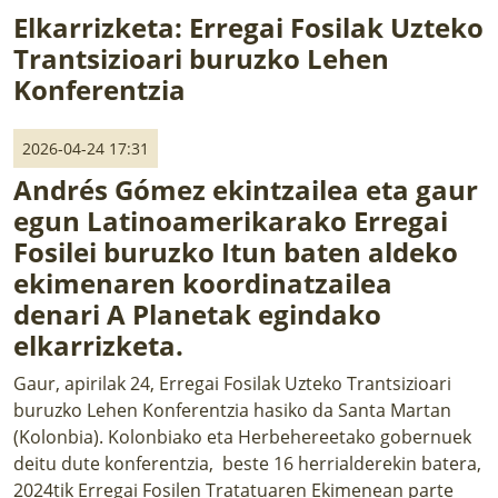
LURRAREN AGENDA
Elkarrizketa: Erregai Fosilak Uzteko
Trantsizioari buruzko Lehen
AZOKA
Konferentzia
2026-04-24 17:31
Andrés Gómez ekintzailea eta gaur
egun Latinoamerikarako Erregai
Fosilei buruzko Itun baten aldeko
ekimenaren koordinatzailea
denari
A Planetak
egindako
elkarrizketa
.
Gaur, apirilak 24, Erregai Fosilak Uzteko Trantsizioari
buruzko Lehen Konferentzia hasiko da Santa Martan
(Kolonbia). Kolonbiako eta Herbehereetako gobernuek
deitu dute konferentzia, beste 16 herrialderekin batera,
2024tik Erregai Fosilen Tratatuaren Ekimenean parte