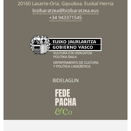
20160 Lasarte-Oria. Gipuzkoa. Euskal Herria
bizibaratzea@bizibaratzea.eus
+34 943371545
BIDELAGUN