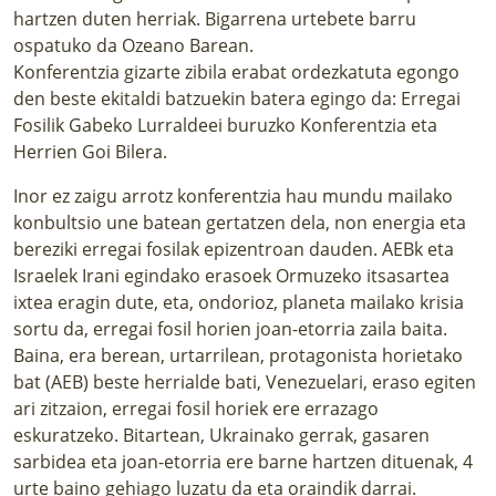
hartzen duten herriak. Bigarrena urtebete barru
ospatuko da Ozeano Barean.
Konferentzia gizarte zibila erabat ordezkatuta egongo
den beste ekitaldi batzuekin batera egingo da: Erregai
Fosilik Gabeko Lurraldeei buruzko Konferentzia eta
Herrien Goi Bilera.
Inor ez zaigu arrotz konferentzia hau mundu mailako
konbultsio une batean gertatzen dela, non energia eta
bereziki erregai fosilak epizentroan dauden. AEBk eta
Israelek Irani egindako erasoek Ormuzeko itsasartea
ixtea eragin dute, eta, ondorioz, planeta mailako krisia
sortu da, erregai fosil horien joan-etorria zaila baita.
Baina, era berean, urtarrilean, protagonista horietako
bat (AEB) beste herrialde bati, Venezuelari, eraso egiten
ari zitzaion, erregai fosil horiek ere errazago
eskuratzeko. Bitartean, Ukrainako gerrak, gasaren
sarbidea eta joan-etorria ere barne hartzen dituenak, 4
urte baino gehiago luzatu da eta oraindik darrai.