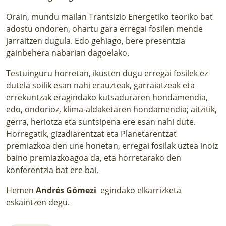
Orain, mundu mailan Trantsizio Energetiko teoriko bat
adostu ondoren, ohartu gara erregai fosilen mende
jarraitzen dugula. Edo gehiago, bere presentzia
gainbehera nabarian dagoelako.
Testuinguru horretan, ikusten dugu erregai fosilek ez
dutela soilik esan nahi erauzteak, garraiatzeak eta
errekuntzak eragindako kutsaduraren hondamendia,
edo, ondorioz, klima-aldaketaren hondamendia; aitzitik,
gerra, heriotza eta suntsipena ere esan nahi dute.
Horregatik, gizadiarentzat eta Planetarentzat
premiazkoa den une honetan, erregai fosilak uztea inoiz
baino premiazkoagoa da, eta horretarako den
konferentzia bat ere bai.
Hemen
Andrés Gómezi
egindako elkarrizketa
eskaintzen degu.