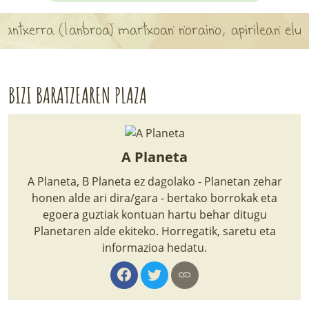
APARTEN MAPA
ntxerra (lanbroa) martxoan noraino, apirilean elurra
LURRERAKO BIDE LAGUN
BARATZEA
BIZI BARATZEAREN PLAZA
HASI NAHI AL DUZU? 8 URRATS
BIZI BARATZEA LIBURUA
A Planeta
SENDABELARRAK
A Planeta, B Planeta ez dagolako - Planetan zehar
honen alde ari dira/gara - bertako borrokak eta
ETXEKO LANDAREAK
egoera guztiak kontuan hartu behar ditugu
Planetaren alde ekiteko. Horregatik, saretu eta
LANDAREPEDIA
informazioa hedatu.
ALBISTEAK