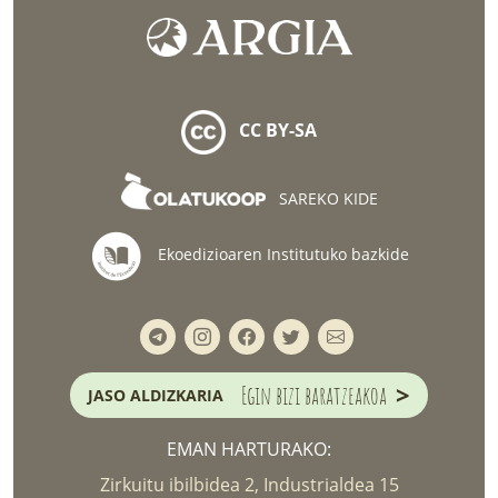
CC BY-SA
SAREKO KIDE
Ekoedizioaren Institutuko bazkide
>
Egin bizi baratzeakoa
JASO ALDIZKARIA
EMAN HARTURAKO:
Zirkuitu ibilbidea 2, Industrialdea 15