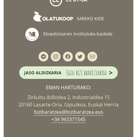
SAREKO KIDE
Ekoedizioaren Institutuko bazkide
>
Egin bizi baratzeakoa
JASO ALDIZKARIA
EMAN HARTURAKO:
Zirkuitu ibilbidea 2, Industrialdea 15
20160 Lasarte-Oria. Gipuzkoa. Euskal Herria
bizibaratzea@bizibaratzea.eus
+34 943371545