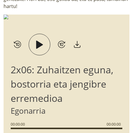
hartu!
2x06: Zuhaitzen eguna,
bostorria eta jengibre
erremedioa
Egonarria
00
:
00
:
00
00
:
00
:
00