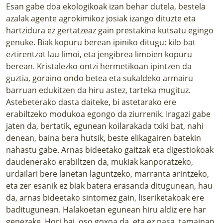
Esan gabe doa ekologikoak izan behar dutela, bestela
azalak agente agrokimikoz josiak izango dituzte eta
hartzidura ez gertatzeaz gain prestakina kutsatu egingo
genuke. Biak kopuru berean ipiniko ditugu: kilo bat
eztirentzat lau limoi, eta jengibrea limoien kopuru
berean. Kristalezko ontzi hermetikoan ipintzen da
guztia, goraino ondo betea eta sukaldeko armairu
barruan edukitzen da hiru astez, tarteka mugituz.
Astebeterako dasta daiteke, bi astetarako ere
erabiltzeko modukoa egongo da ziurrenik. Iragazi gabe
jaten da, bertatik, egunean koilarakada txiki bat, nahi
denean, baina bera hutsik, beste elikagairen batekin
nahastu gabe. Arnas bideetako gaitzak eta digestiokoak
daudenerako erabiltzen da, mukiak kanporatzeko,
urdailari bere lanetan laguntzeko, marranta arintzeko,
eta zer esanik ez biak batera erasanda ditugunean, hau
da, arnas bideetako sintomez gain, liseriketakoak ere
baditugunean. Halakoetan egunean hiru aldiz ere har
genezake. Hori bai, oso goxoa da, eta ez pasa, tamainan