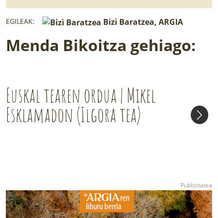
EGILEAK:
Bizi Baratzea, ARGIA
Menda Bikoitza gehiago:
Euskal tearen ordua | Mikel
Esklamadon (Ilgora tea)