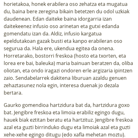
horietakoa, honek erabilera oso zehatza eta mugatua
du, baina bere zeregina bikain betetzen du odol uzkiak
daudenean. Edan daiteke baina idorgarria izan
daitekeenez infusio oso arinetan eta gutxi edanda
gomendatu izan da. Aldiz, infusio kargatua
epeldutakoan gazak busti eta kanpo erabileran oso
segurua da. Hala ere, ukendua egitea da onena.
Horretarako, bostorri freskoa (hosto eta txorten, eta
lorea ere bai, baleuka) maria bainuan beratzen da, oliba
oliotan, eta ondo iragazi ondoren erle argizaria ipintzen
zaio. Sendabelarrek dakitena liburuan azaldu genuen
zehaztasunez nola egin, interesa duenak jo dezala
bertara.
Gaurko gomendioa hartzidura bat da, hartzidura goxo
bat. Jengibre freskoa eta limoia erabiliz egingo dugu,
hauek biak eztitan beratu eta hartzituz. Jengibre freskoa
azal eta guzti birrinduko dugu eta limoiak azal eta guzti
xehe-xehe egingo ditugu (edo xafla mehetan moztu).