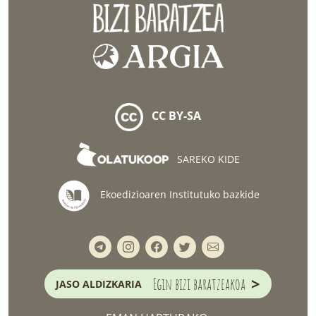
CC BY-SA
SAREKO KIDE
Ekoedizioaren Institutuko bazkide
>
Egin bizi baratzeakoa
JASO ALDIZKARIA