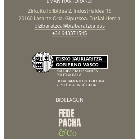
EMAN HARTURAKO:
Zirkuitu ibilbidea 2, Industrialdea 15
20160 Lasarte-Oria. Gipuzkoa. Euskal Herria
bizibaratzea@bizibaratzea.eus
+34 943371545
BIDELAGUN