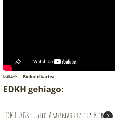
EGILEAK:
Biolur elkartea
EDKH gehiago:
EDKH #03: Uxue Amonarriz eta Nere