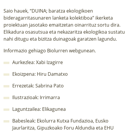
LURRAREN AGENDA
Saio hauek, “DUINA; baratza ekologikoen
bideragarritasunaren lanketa kolektiboa” ikerketa
AZOKA
proiektuan jasotako emaitzetan oinarrituz sortu dira.
Elikadura osasutsua eta nekazaritza ekologikoa sustatu
nahi ditugu eta bizitza duinagoak garatzen lagundu.
Informazio gehiago
Biolurren webgunean
.
Aurkezlea: Xabi Izagirre
Ekoizpena:
Hiru Damatxo
Errezetak: Sabrina Pato
Ilustrazioak:
Irrimarra
Laguntzailea:
Elikagunea
Babesleak: Ekolurra Kutxa Fundazioa, Eusko
Jaurlaritza, Gipuzkoako Foru Aldundia eta EHU