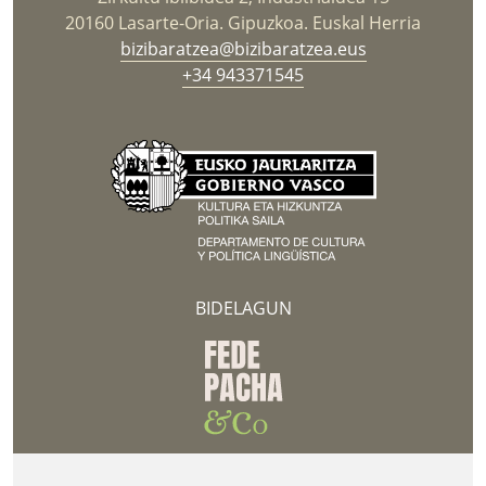
20160 Lasarte-Oria. Gipuzkoa. Euskal Herria
bizibaratzea@bizibaratzea.eus
+34 943371545
BIDELAGUN