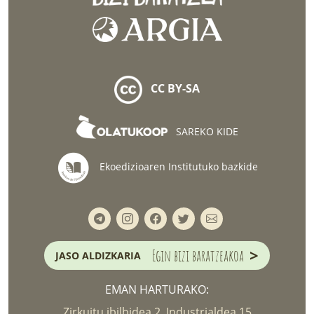
CC BY-SA
SAREKO KIDE
Ekoedizioaren Institutuko bazkide
>
Egin bizi baratzeakoa
JASO ALDIZKARIA
EMAN HARTURAKO:
Zirkuitu ibilbidea 2, Industrialdea 15