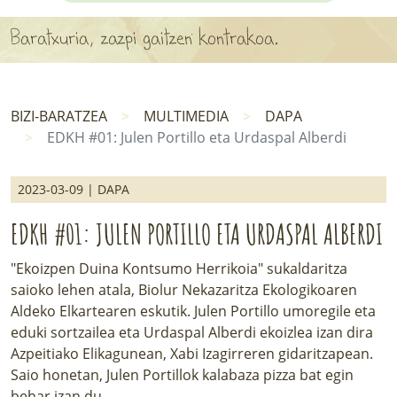
APARTEN MAPA
Baratxuria, zazpi gaitzen kontrakoa.
LURRERAKO BIDE LAGUN
BARATZEA
BIZI-BARATZEA
MULTIMEDIA
DAPA
EDKH #01: Julen Portillo eta Urdaspal Alberdi
HASI NAHI AL DUZU? 8 URRATS
BIZI BARATZEA LIBURUA
2023-03-09 | DAPA
SENDABELARRAK
EDKH #01: JULEN PORTILLO ETA URDASPAL ALBERDI
"Ekoizpen Duina Kontsumo Herrikoia" sukaldaritza
ETXEKO LANDAREAK
saioko lehen atala, Biolur Nekazaritza Ekologikoaren
Aldeko Elkartearen eskutik. Julen Portillo umoregile eta
LANDAREPEDIA
eduki sortzailea eta Urdaspal Alberdi ekoizlea izan dira
Azpeitiako Elikagunean, Xabi Izagirreren gidaritzapean.
ALBISTEAK
Saio honetan, Julen Portillok kalabaza pizza bat egin
behar izan du.