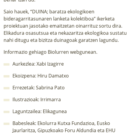
LURRAREN AGENDA
Saio hauek, “DUINA; baratza ekologikoen
bideragarritasunaren lanketa kolektiboa” ikerketa
AZOKA
proiektuan jasotako emaitzetan oinarrituz sortu dira.
Elikadura osasutsua eta nekazaritza ekologikoa sustatu
nahi ditugu eta bizitza duinagoak garatzen lagundu.
Informazio gehiago
Biolurren webgunean
.
Aurkezlea: Xabi Izagirre
Ekoizpena:
Hiru Damatxo
Errezetak: Sabrina Pato
Ilustrazioak:
Irrimarra
Laguntzailea:
Elikagunea
Babesleak: Ekolurra Kutxa Fundazioa, Eusko
Jaurlaritza, Gipuzkoako Foru Aldundia eta EHU