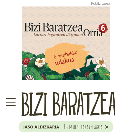
>
Egin bizi baratzeakoa
JASO ALDIZKARIA
ZER DA BARATZE HAU?
GARAIKO LANAK ETA ILARGIA
JAKOBA ERREKONDOREN
KONTSULTATEGIA
EUSKAL HERRIKO
ZUHAITZA ETA ARBOLA
>
Egin bizi baratzeakoa
JASO ALDIZKARIA