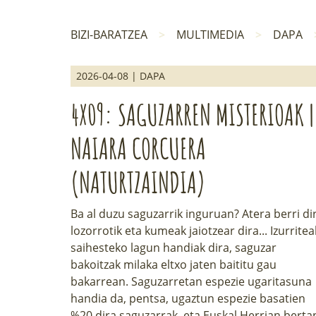
BIZI-BARATZEA
MULTIMEDIA
DAPA
2026-04-08 | DAPA
4X09: SAGUZARREN MISTERIOAK |
NAIARA CORCUERA
(NATURTZAINDIA)
Ba al duzu saguzarrik inguruan? Atera berri di
lozorrotik eta kumeak jaiotzear dira... Izurritea
saihesteko lagun handiak dira, saguzar
bakoitzak milaka eltxo jaten baititu gau
bakarrean. Saguzarretan espezie ugaritasuna
handia da, pentsa, ugaztun espezie basatien
%20 dira saguzarrak, eta Euskal Herrian berta