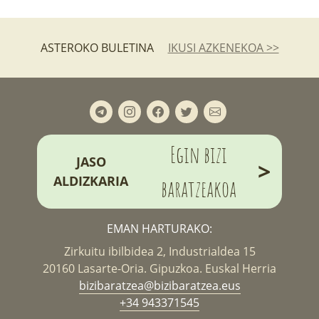
ASTEROKO BULETINA
IKUSI AZKENEKOA >>
Egin bizi
JASO
>
ALDIZKARIA
baratzeakoa
EMAN HARTURAKO:
Zirkuitu ibilbidea 2, Industrialdea 15
20160 Lasarte-Oria. Gipuzkoa. Euskal Herria
bizibaratzea@bizibaratzea.eus
+34 943371545