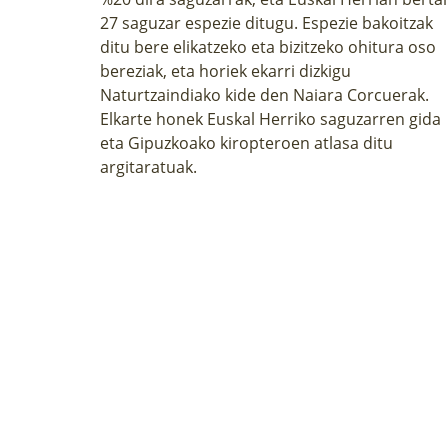
27 saguzar espezie ditugu. Espezie bakoitzak
ditu bere elikatzeko eta bizitzeko ohitura oso
bereziak, eta horiek ekarri dizkigu
Naturtzaindiako kide den Naiara Corcuerak.
Elkarte honek Euskal Herriko saguzarren gida
eta Gipuzkoako kiropteroen atlasa ditu
argitaratuak.