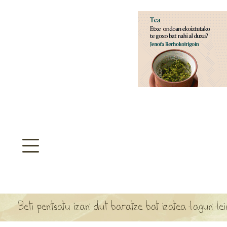
aratzeakoa
>
SULTATEGIA
TA ARBOLA APARTEN MAPA
Beti pentsatu izan dut baratze bat izatea lagun le