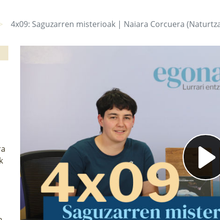
4x09: Saguzarren misterioak | Naiara Corcuera (Naturtza
ra
k
n