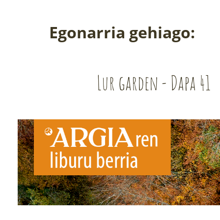
Egonarria gehiago:
Lur garden - Dapa 41