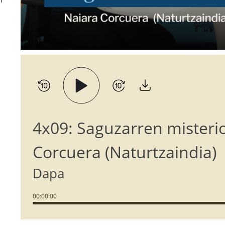
4x09: Saguzarren misteri
Corcuera (Naturtzaindia)
Dapa
00
:
00
:
00