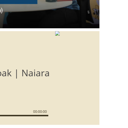
oak | Naiara
00
:
00
:
00