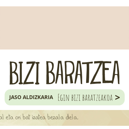
>
Egin bizi baratzeakoa
JASO ALDIZKARIA
ial eta on bat izatea bezala dela.