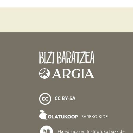
CC BY-SA
SAREKO KIDE
Ekoedizioaren Institutuko bazkide