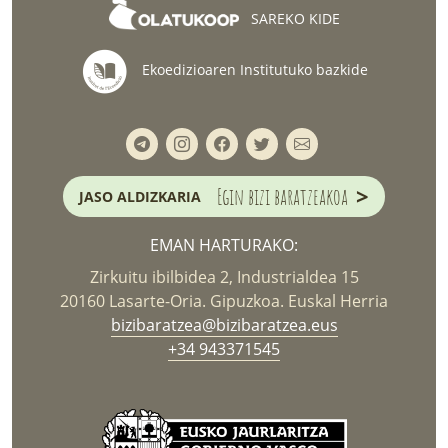
SAREKO KIDE
Ekoedizioaren Institutuko bazkide
>
Egin bizi baratzeakoa
JASO ALDIZKARIA
EMAN HARTURAKO:
Zirkuitu ibilbidea 2, Industrialdea 15
20160 Lasarte-Oria. Gipuzkoa. Euskal Herria
bizibaratzea@bizibaratzea.eus
+34 943371545