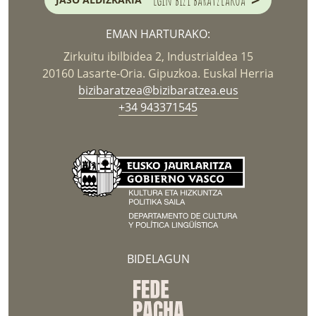
EMAN HARTURAKO:
Zirkuitu ibilbidea 2, Industrialdea 15
20160 Lasarte-Oria. Gipuzkoa. Euskal Herria
bizibaratzea@bizibaratzea.eus
+34 943371545
BIDELAGUN