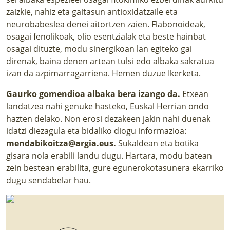
zaizkie, nahiz eta gaitasun antioxidatzaile eta
neurobabeslea denei aitortzen zaien. Flabonoideak,
osagai fenolikoak, olio esentzialak eta beste hainbat
osagai dituzte, modu sinergikoan lan egiteko gai
direnak, baina denen artean tulsi edo albaka sakratua
izan da azpimarragarriena.
Hemen
duzue Ikerketa.
Gaurko gomendioa albaka bera izango da.
Etxean
landatzea nahi genuke hasteko, Euskal Herrian ondo
hazten delako. Non erosi dezakeen jakin nahi duenak
idatzi diezagula eta bidaliko diogu informazioa:
mendabikoitza@argia.eus.
Sukaldean eta botika
gisara nola erabili landu dugu. Hartara, modu batean
zein bestean erabilita, gure egunerokotasunera ekarriko
dugu sendabelar hau.