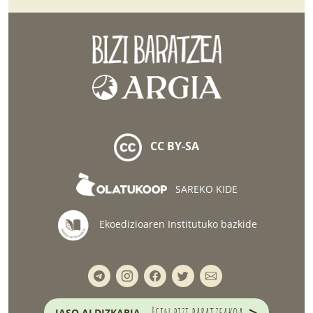
CC BY-SA
SAREKO KIDE
Ekoedizioaren Institutuko bazkide
>
Egin bizi baratzeakoa
JASO ALDIZKARIA