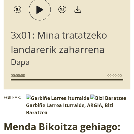
3x01: Mina tratatzeko
landarerik zaharrena
Dapa
00
:
00
:
00
00
:
00
:
00
EGILEAK:
Garbiñe Larrea Iturralde, ARGIA, Bizi
Baratzea
Menda Bikoitza gehiago: