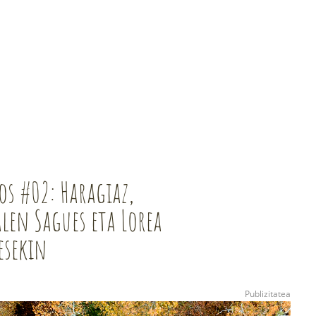
os #02: Haragiaz,
len Sagues eta Lorea
esekin