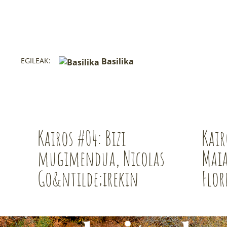
EGILEAK:
Basilika
Kairos #04: Bizi
Kair
mugimendua, Nicolas
Maia
Go&ntilde;irekin
Flor