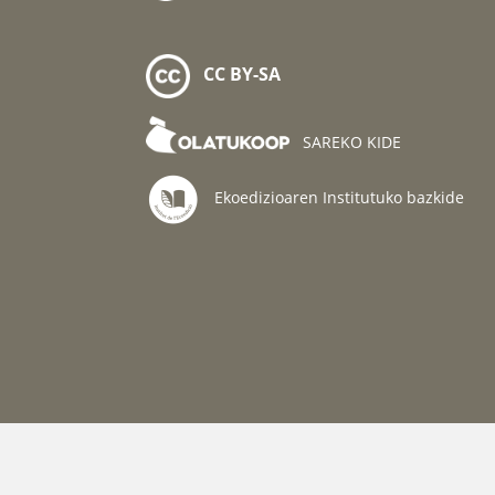
CC BY-SA
SAREKO KIDE
Ekoedizioaren Institutuko bazkide