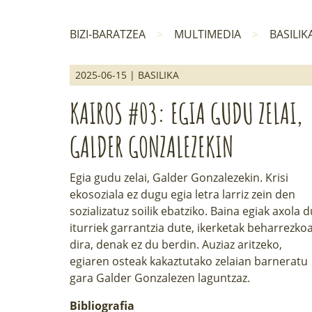
BIZI-BARATZEA
MULTIMEDIA
BASILIK
2025-06-15 | BASILIKA
KAIROS #03: EGIA GUDU ZELAI,
GALDER GONZALEZEKIN
Egia gudu zelai, Galder Gonzalezekin. Krisi
ekosoziala ez dugu egia letra larriz zein den
sozializatuz soilik ebatziko. Baina egiak axola d
iturriek garrantzia dute, ikerketak beharrezko
dira, denak ez du berdin. Auziaz aritzeko,
egiaren osteak kakaztutako zelaian barneratu
gara Galder Gonzalezen laguntzaz.
Bibliografia