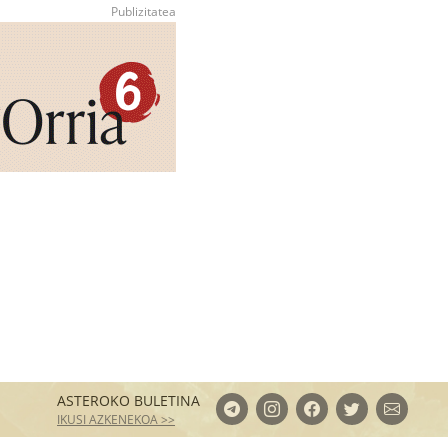
ASTEROKO BULETINA
IKUSI AZKENEKOA >>