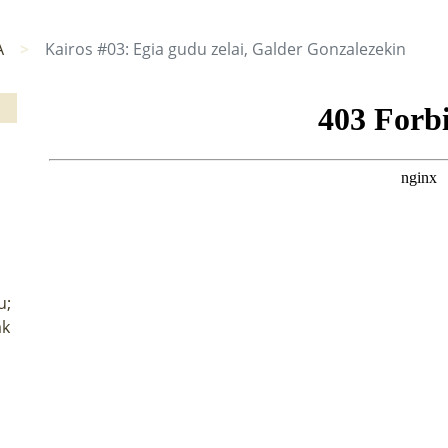
A
Kairos #03: Egia gudu zelai, Galder Gonzalezekin
u;
ak