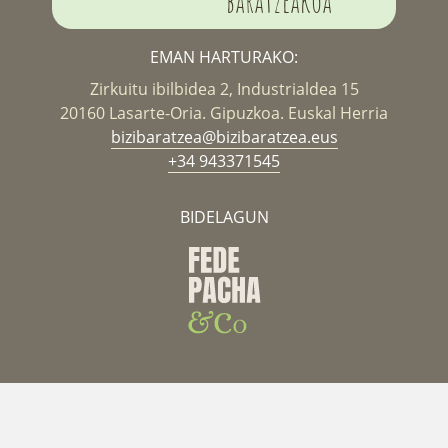
baratzeakoa
EMAN HARTURAKO:
Zirkuitu ibilbidea 2, Industrialdea 15
20160 Lasarte-Oria. Gipuzkoa. Euskal Herria
bizibaratzea@bizibaratzea.eus
+34 943371545
BIDELAGUN