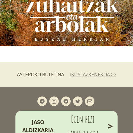
ASTEROKO BULETINA
IKUSI AZKENEKOA >>
Egin bizi
JASO
>
ALDIZKARIA