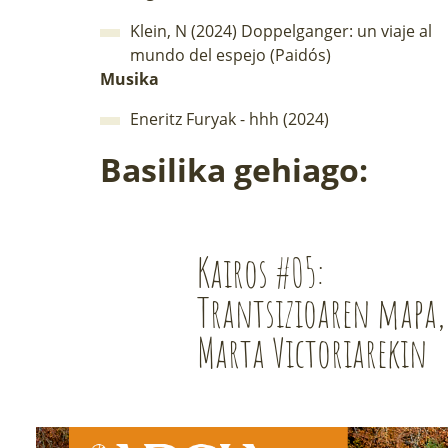
Klein, N (2024) Doppelganger: un viaje al
mundo del espejo (Paidós)
Musika
Eneritz Furyak - hhh (2024)
Basilika gehiago:
Kairos #05:
Trantsizioaren mapa,
Marta Victoriarekin