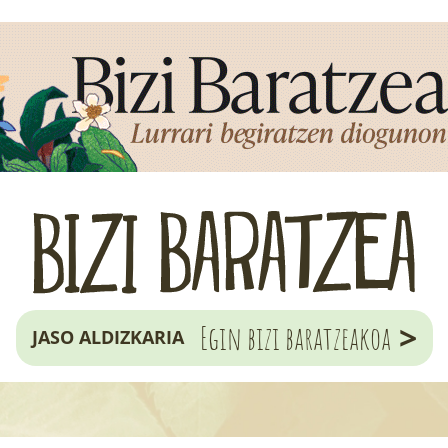
>
Egin bizi baratzeakoa
JASO ALDIZKARIA