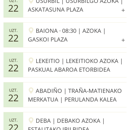
USURBIL | USURBILGO AZOKA |
UZT.
22
ASKATASUNA PLAZA
BAIONA · 08:30 | AZOKA |
UZT.
22
GASKOI PLAZA
LEKEITIO | LEKEITIOKO AZOKA |
UZT.
22
PASKUAL ABAROA ETORBIDEA
ABADIÑO | TRAÑA-MATIENAKO
UZT.
22
MERKATUA | PERULANDA KALEA
DEBA | DEBAKO AZOKA |
UZT.
22
ESTALITAKO IBILBIDEA