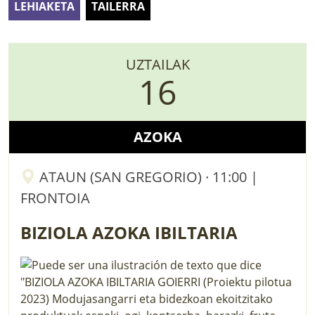
LEHIAKETA
TAILERRA
LURRAREN AGENDA
AZOKA
UZTAILAK
16
AZOKA
ATAUN (SAN GREGORIO) · 11:00 |
FRONTOIA
BIZIOLA AZOKA IBILTARIA