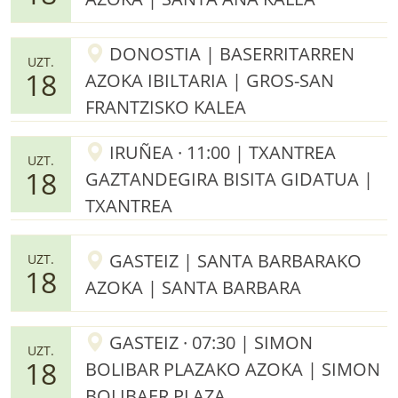
DONOSTIA | BASERRITARREN
UZT.
18
AZOKA IBILTARIA | GROS-SAN
FRANTZISKO KALEA
IRUÑEA · 11:00 | TXANTREA
UZT.
18
GAZTANDEGIRA BISITA GIDATUA |
TXANTREA
GASTEIZ | SANTA BARBARAKO
UZT.
18
AZOKA | SANTA BARBARA
GASTEIZ · 07:30 | SIMON
UZT.
18
BOLIBAR PLAZAKO AZOKA | SIMON
BOLIBAER PLAZA