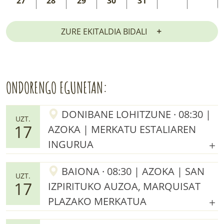
27
28
29
30
31
ZURE EKITALDIA BIDALI
ONDORENGO EGUNETAN:
DONIBANE LOHITZUNE · 08:30 |
UZT.
17
AZOKA | MERKATU ESTALIAREN
INGURUA
BAIONA · 08:30 | AZOKA | SAN
UZT.
17
IZPIRITUKO AUZOA, MARQUISAT
PLAZAKO MERKATUA