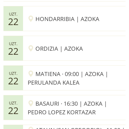
UZT.
HONDARRIBIA | AZOKA
22
UZT.
ORDIZIA | AZOKA
22
MATIENA · 09:00 | AZOKA |
UZT.
22
PERULANDA KALEA
BASAURI · 16:30 | AZOKA |
UZT.
22
PEDRO LOPEZ KORTAZAR