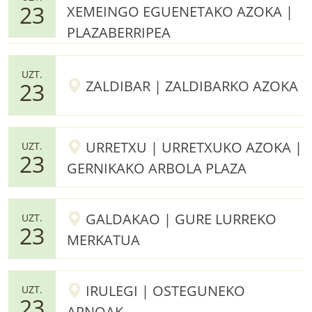
23
XEMEINGO EGUENETAKO AZOKA |
PLAZABERRIPEA
UZT.
ZALDIBAR | ZALDIBARKO AZOKA
23
URRETXU | URRETXUKO AZOKA |
UZT.
23
GERNIKAKO ARBOLA PLAZA
GALDAKAO | GURE LURREKO
UZT.
23
MERKATUA
IRULEGI | OSTEGUNEKO
UZT.
23
ARNOAK