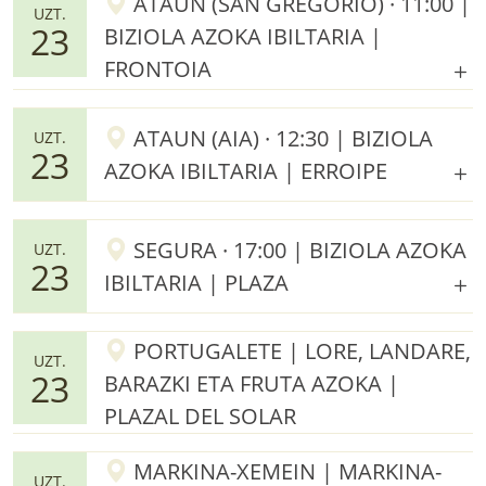
ATAUN (SAN GREGORIO) · 11:00 |
UZT.
23
BIZIOLA AZOKA IBILTARIA |
FRONTOIA
ATAUN (AIA) · 12:30 | BIZIOLA
UZT.
23
AZOKA IBILTARIA | ERROIPE
SEGURA · 17:00 | BIZIOLA AZOKA
UZT.
23
IBILTARIA | PLAZA
PORTUGALETE | LORE, LANDARE,
UZT.
23
BARAZKI ETA FRUTA AZOKA |
PLAZAL DEL SOLAR
MARKINA-XEMEIN | MARKINA-
UZT.