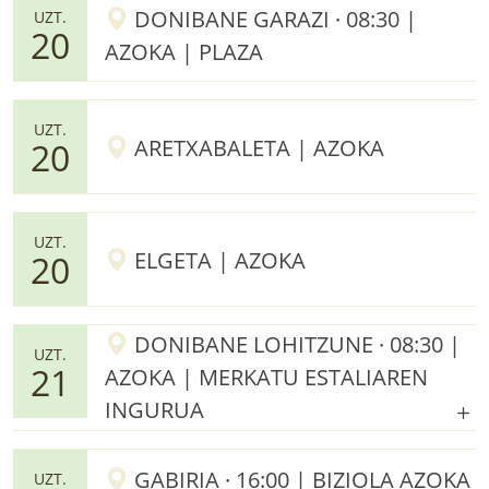
DONIBANE GARAZI · 08:30 |
UZT.
20
AZOKA | PLAZA
UZT.
ARETXABALETA | AZOKA
20
UZT.
ELGETA | AZOKA
20
DONIBANE LOHITZUNE · 08:30 |
UZT.
21
AZOKA | MERKATU ESTALIAREN
INGURUA
GABIRIA · 16:00 | BIZIOLA AZOKA
UZT.