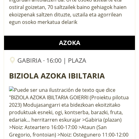
ostiral goizetan, 70 saltzailek baino gehiagok haien
ekoizpenak saltzen dituzte, uztaila eta agorrilean
egun osoko merkatua delarik
AZOKA
GABIRIA · 16:00 | PLAZA
BIZIOLA AZOKA IBILTARIA