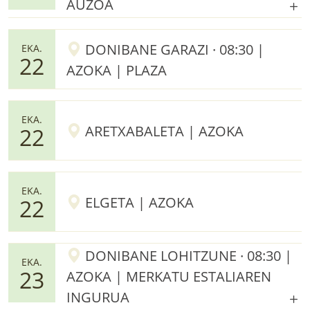
AUZOA
DONIBANE GARAZI · 08:30 |
EKA.
22
AZOKA | PLAZA
EKA.
ARETXABALETA | AZOKA
22
EKA.
ELGETA | AZOKA
22
DONIBANE LOHITZUNE · 08:30 |
EKA.
23
AZOKA | MERKATU ESTALIAREN
INGURUA