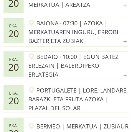
20
MERKATUA | AREATZA
BAIONA · 07:30 | AZOKA |
EKA.
20
MERKATUAREN INGURU, ERROBI
BAZTER ETA ZUBIAK
BEDAIO · 10:00 | EGUN BATEZ
EKA.
20
ERLEZAIN | BALERDIPEKO
ERLATEGIA
PORTUGALETE | LORE, LANDARE,
EKA.
20
BARAZKI ETA FRUTA AZOKA |
PLAZAL DEL SOLAR
BERMEO | MERKATUA | ZUBIAUR
EKA.