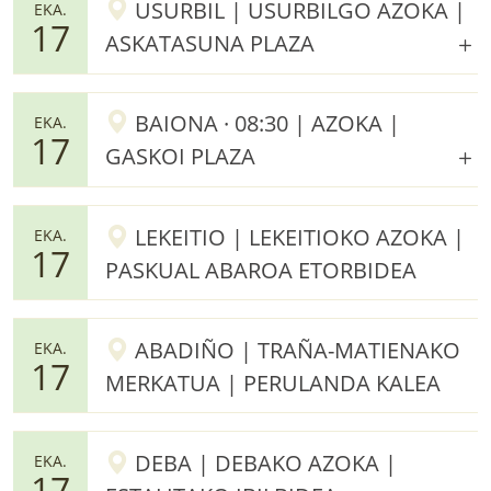
USURBIL | USURBILGO AZOKA |
EKA.
17
ASKATASUNA PLAZA
BAIONA · 08:30 | AZOKA |
EKA.
17
GASKOI PLAZA
LEKEITIO | LEKEITIOKO AZOKA |
EKA.
17
PASKUAL ABAROA ETORBIDEA
ABADIÑO | TRAÑA-MATIENAKO
EKA.
17
MERKATUA | PERULANDA KALEA
DEBA | DEBAKO AZOKA |
EKA.
17