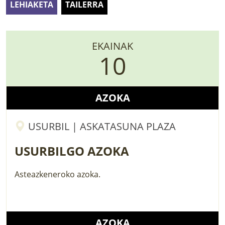
LEHIAKETA
TAILERRA
LURRAREN AGENDA
AZOKA
EKAINAK
10
AZOKA
USURBIL | ASKATASUNA PLAZA
USURBILGO AZOKA
Asteazkeneroko azoka.
AZOKA