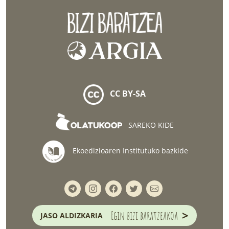
CC BY-SA
SAREKO KIDE
Ekoedizioaren Institutuko bazkide
>
Egin bizi baratzeakoa
JASO ALDIZKARIA