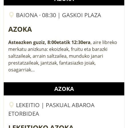
BAIONA · 08:30 | GASKOI PLAZA
AZOKA
Asteazken guziz, 8:00etatik 12:30era
, aire libreko
merkatu anizkuna: ekoizleak, fruitu eta barazki
saltzaileak, arrain saltzailea, munduko janari
prestatzaileak, jantziak, fantasiazko joiak,
osagarriak…
AZOKA
LEKEITIO | PASKUAL ABAROA
ETORBIDEA
LEKEITIOKO AZOKA