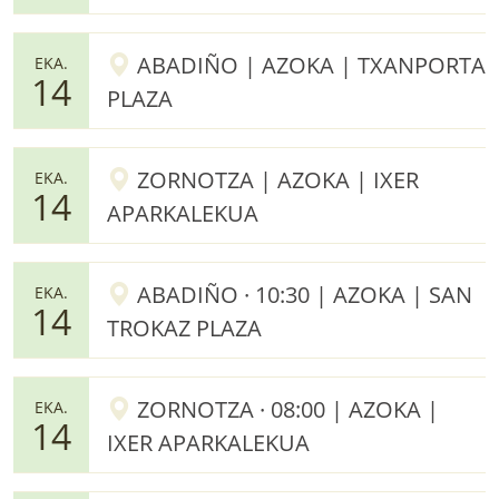
ABADIÑO | AZOKA | TXANPORTA
EKA.
14
PLAZA
ZORNOTZA | AZOKA | IXER
EKA.
14
APARKALEKUA
ABADIÑO · 10:30 | AZOKA | SAN
EKA.
14
TROKAZ PLAZA
ZORNOTZA · 08:00 | AZOKA |
EKA.
14
IXER APARKALEKUA