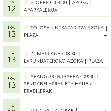
ELORRIO · 08:00 | AZOKA |
EKA.
12
APARKALEKUA
TOLOSA | NEKAZARITZA AZOKA |
EKA.
13
PLAZA
ZUMARRAGA · 08:30 |
EKA.
13
LARUNBATEROKO AZOKA | PLAZA
ARANGUREN IBARRA · 09:30 |
EKA.
13
SENDABELARRAK ETA HAUEN
ERABILERAK
EKA.
TOLOSA | AZOKAK | .