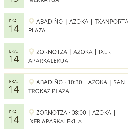
ABADIÑO | AZOKA | TXANPORTA
EKA.
14
PLAZA
ZORNOTZA | AZOKA | IXER
EKA.
14
APARKALEKUA
ABADIÑO · 10:30 | AZOKA | SAN
EKA.
14
TROKAZ PLAZA
ZORNOTZA · 08:00 | AZOKA |
EKA.
14
IXER APARKALEKUA