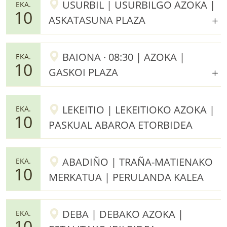
USURBIL | USURBILGO AZOKA |
EKA.
10
ASKATASUNA PLAZA
BAIONA · 08:30 | AZOKA |
EKA.
10
GASKOI PLAZA
LEKEITIO | LEKEITIOKO AZOKA |
EKA.
10
PASKUAL ABAROA ETORBIDEA
ABADIÑO | TRAÑA-MATIENAKO
EKA.
10
MERKATUA | PERULANDA KALEA
DEBA | DEBAKO AZOKA |
EKA.
10