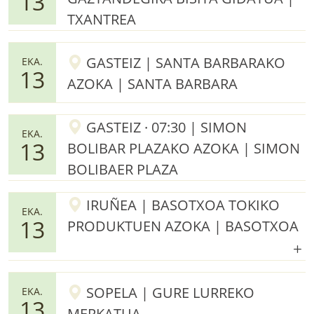
13
TXANTREA
GASTEIZ | SANTA BARBARAKO
EKA.
13
AZOKA | SANTA BARBARA
GASTEIZ · 07:30 | SIMON
EKA.
13
BOLIBAR PLAZAKO AZOKA | SIMON
BOLIBAER PLAZA
IRUÑEA | BASOTXOA TOKIKO
EKA.
13
PRODUKTUEN AZOKA | BASOTXOA
SOPELA | GURE LURREKO
EKA.
13
MERKATUA