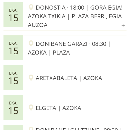
DONOSTIA · 18:00 | GORA EGIA!
EKA.
15
AZOKA TXIKIA | PLAZA BERRI, EGIA
AUZOA
DONIBANE GARAZI · 08:30 |
EKA.
15
AZOKA | PLAZA
EKA.
ARETXABALETA | AZOKA
15
EKA.
ELGETA | AZOKA
15