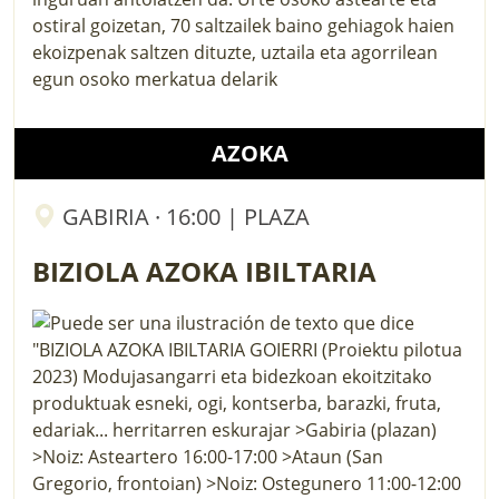
ostiral goizetan, 70 saltzailek baino gehiagok haien
ekoizpenak saltzen dituzte, uztaila eta agorrilean
egun osoko merkatua delarik
AZOKA
GABIRIA · 16:00 | PLAZA
BIZIOLA AZOKA IBILTARIA