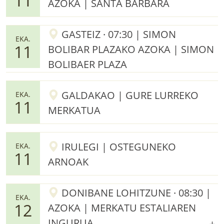
11
AZOKA | SANTA BARBARA
GASTEIZ · 07:30 | SIMON
EKA.
11
BOLIBAR PLAZAKO AZOKA | SIMON
BOLIBAER PLAZA
GALDAKAO | GURE LURREKO
EKA.
11
MERKATUA
IRULEGI | OSTEGUNEKO
EKA.
11
ARNOAK
DONIBANE LOHITZUNE · 08:30 |
EKA.
12
AZOKA | MERKATU ESTALIAREN
INGURUA