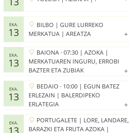
13
BILBO | GURE LURREKO
EKA.
13
MERKATUA | AREATZA
BAIONA · 07:30 | AZOKA |
EKA.
13
MERKATUAREN INGURU, ERROBI
BAZTER ETA ZUBIAK
BEDAIO · 10:00 | EGUN BATEZ
EKA.
13
ERLEZAIN | BALERDIPEKO
ERLATEGIA
PORTUGALETE | LORE, LANDARE,
EKA.
13
BARAZKI ETA FRUTA AZOKA |