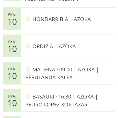
EKA.
HONDARRIBIA | AZOKA
10
EKA.
ORDIZIA | AZOKA
10
MATIENA · 09:00 | AZOKA |
EKA.
10
PERULANDA KALEA
BASAURI · 16:30 | AZOKA |
EKA.
10
PEDRO LOPEZ KORTAZAR