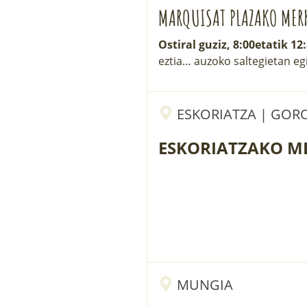
MARQUISAT PLAZAKO MER
Ostiral guziz, 8:00etatik 12
eztia… auzoko saltegietan eg
ESKORIATZA | GORO
ESKORIATZAKO M
MUNGIA