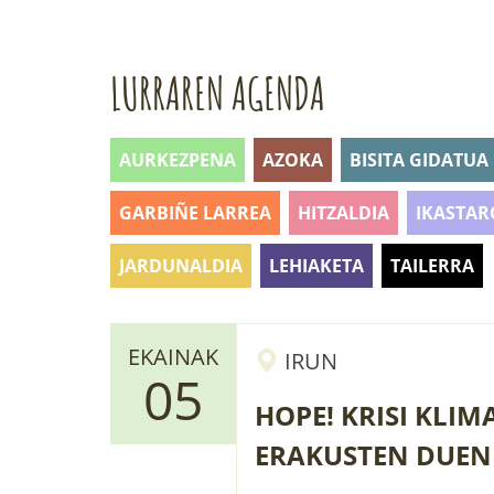
LURRAREN AGENDA
AURKEZPENA
AZOKA
BISITA GIDATUA
GARBIÑE LARREA
HITZALDIA
IKASTAR
JARDUNALDIA
LEHIAKETA
TAILERRA
EKAINAK
IRUN
05
HOPE! KRISI KLIM
ERAKUSTEN DUEN