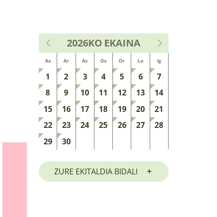
2026KO
EKAINA
As
Ar
Az
Os
Or
La
Ig
1
2
3
4
5
6
7
8
9
10
11
12
13
14
15
16
17
18
19
20
21
22
23
24
25
26
27
28
29
30
ZURE EKITALDIA BIDALI