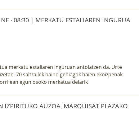
E · 08:30 | MERKATU ESTALIAREN INGURUA
a merkatu estaliaren inguruan antolatzen da. Urte
izetan, 70 saltzailek baino gehiagok haien ekoizpenak
agorrilean egun osoko merkatua delarik
SAN IZPIRITUKO AUZOA, MARQUISAT PLAZAKO