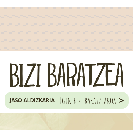
>
Egin bizi baratzeakoa
JASO ALDIZKARIA