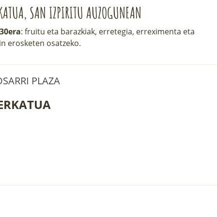
KATUA, SAN IZPIRITU AUZOGUNEAN
:30era
: fruitu eta barazkiak, erretegia, erreximenta eta
in erosketen osatzeko.
SARRI PLAZA
ERKATUA