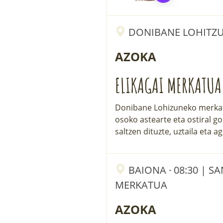
DONIBANE LOHITZUN
AZOKA
ELIKAGAI MERKATUA
Donibane Lohizuneko merkatu
osoko astearte eta ostiral go
saltzen dituzte, uztaila eta 
BAIONA · 08:30 | 
MERKATUA
AZOKA