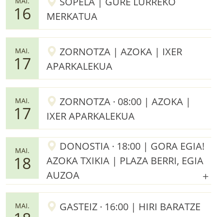
SOPELA | GURE LURREKO
MAI.
16
MERKATUA
ZORNOTZA | AZOKA | IXER
MAI.
17
APARKALEKUA
ZORNOTZA · 08:00 | AZOKA |
MAI.
17
IXER APARKALEKUA
DONOSTIA · 18:00 | GORA EGIA!
MAI.
18
AZOKA TXIKIA | PLAZA BERRI, EGIA
AUZOA
GASTEIZ · 16:00 | HIRI BARATZE
MAI.