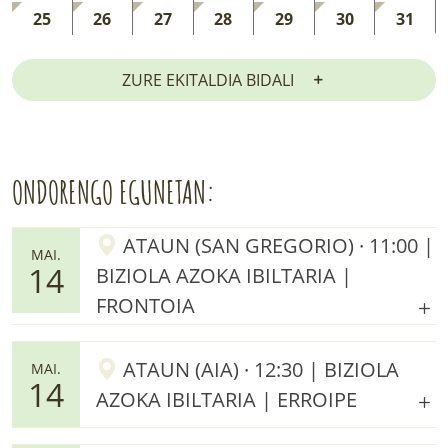
25
26
27
28
29
30
31
ZURE EKITALDIA BIDALI
ONDORENGO EGUNETAN:
ATAUN (SAN GREGORIO) · 11:00 |
MAI.
14
BIZIOLA AZOKA IBILTARIA |
FRONTOIA
ATAUN (AIA) · 12:30 | BIZIOLA
MAI.
14
AZOKA IBILTARIA | ERROIPE