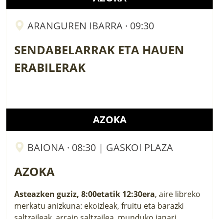
ARANGUREN IBARRA · 09:30
SENDABELARRAK ETA HAUEN
ERABILERAK
AZOKA
BAIONA · 08:30 | GASKOI PLAZA
AZOKA
Asteazken guziz, 8:00etatik 12:30era
, aire libreko
merkatu anizkuna: ekoizleak, fruitu eta barazki
saltzaileak, arrain saltzailea, munduko janari