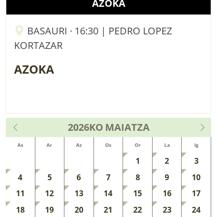
AZOKA
BASAURI · 16:30 | PEDRO LOPEZ
KORTAZAR
AZOKA
2026KO
MAIATZA
As
Ar
Az
Os
Or
La
Ig
1
2
3
4
5
6
7
8
9
10
11
12
13
14
15
16
17
18
19
20
21
22
23
24