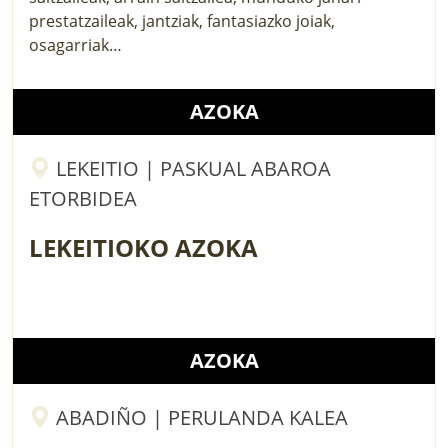
prestatzaileak, jantziak, fantasiazko joiak,
osagarriak…
AZOKA
LEKEITIO | PASKUAL ABAROA
ETORBIDEA
LEKEITIOKO AZOKA
AZOKA
ABADIÑO | PERULANDA KALEA