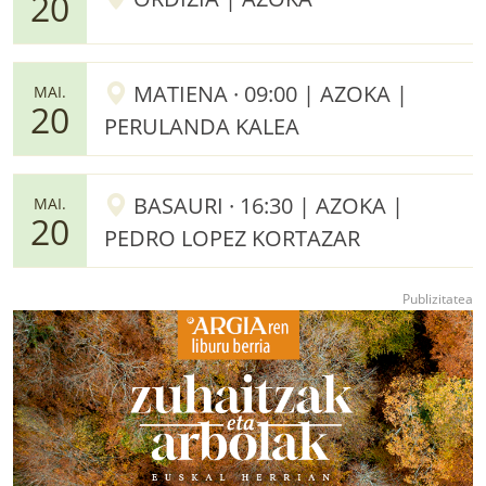
20
MATIENA · 09:00 | AZOKA |
MAI.
20
PERULANDA KALEA
BASAURI · 16:30 | AZOKA |
MAI.
20
PEDRO LOPEZ KORTAZAR