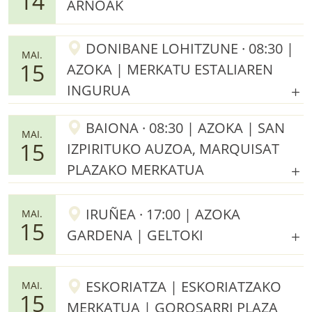
14
ARNOAK
DONIBANE LOHITZUNE · 08:30 |
MAI.
15
AZOKA | MERKATU ESTALIAREN
INGURUA
BAIONA · 08:30 | AZOKA | SAN
MAI.
15
IZPIRITUKO AUZOA, MARQUISAT
PLAZAKO MERKATUA
IRUÑEA · 17:00 | AZOKA
MAI.
15
GARDENA | GELTOKI
ESKORIATZA | ESKORIATZAKO
MAI.
15
MERKATUA | GOROSARRI PLAZA