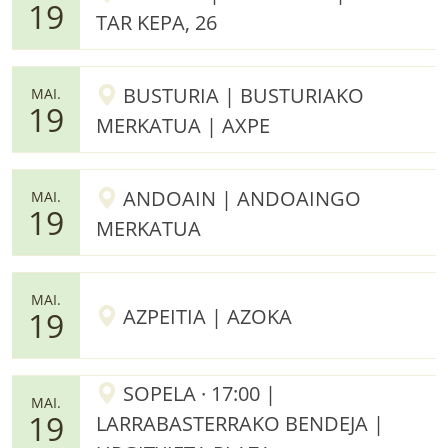
19
TAR KEPA, 26
BUSTURIA | BUSTURIAKO
MAI.
19
MERKATUA | AXPE
ANDOAIN | ANDOAINGO
MAI.
19
MERKATUA
MAI.
AZPEITIA | AZOKA
19
SOPELA · 17:00 |
MAI.
19
LARRABASTERRAKO BENDEJA |