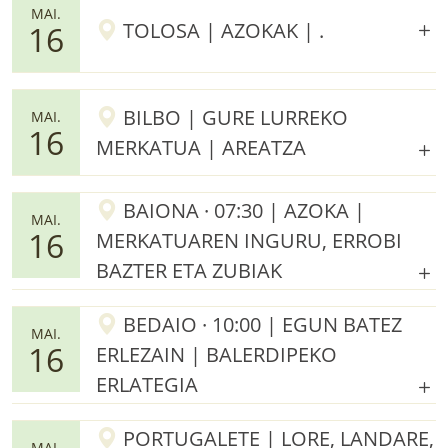
MAI.
TOLOSA | AZOKAK | .
16
BILBO | GURE LURREKO
MAI.
16
MERKATUA | AREATZA
BAIONA · 07:30 | AZOKA |
MAI.
16
MERKATUAREN INGURU, ERROBI
BAZTER ETA ZUBIAK
BEDAIO · 10:00 | EGUN BATEZ
MAI.
16
ERLEZAIN | BALERDIPEKO
ERLATEGIA
PORTUGALETE | LORE, LANDARE,
MAI.