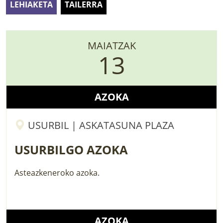
LEHIAKETA
TAILERRA
LURRAREN AGENDA
AZOKA
MAIATZAK
13
AZOKA
USURBIL | ASKATASUNA PLAZA
USURBILGO AZOKA
Asteazkeneroko azoka.
AZOKA