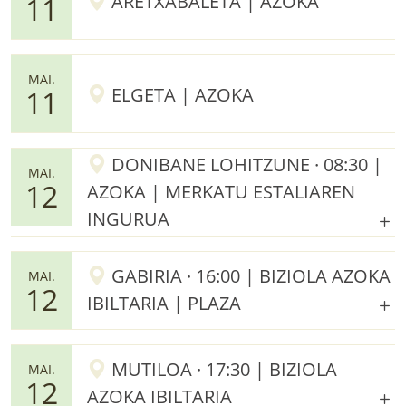
ARETXABALETA | AZOKA
11
MAI.
ELGETA | AZOKA
11
DONIBANE LOHITZUNE · 08:30 |
MAI.
12
AZOKA | MERKATU ESTALIAREN
INGURUA
GABIRIA · 16:00 | BIZIOLA AZOKA
MAI.
12
IBILTARIA | PLAZA
MUTILOA · 17:30 | BIZIOLA
MAI.
12
AZOKA IBILTARIA