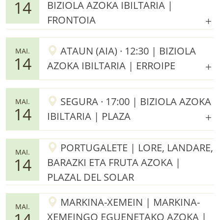
14
BIZIOLA AZOKA IBILTARIA |
FRONTOIA
ATAUN (AIA) · 12:30 | BIZIOLA
MAI.
14
AZOKA IBILTARIA | ERROIPE
SEGURA · 17:00 | BIZIOLA AZOKA
MAI.
14
IBILTARIA | PLAZA
PORTUGALETE | LORE, LANDARE,
MAI.
14
BARAZKI ETA FRUTA AZOKA |
PLAZAL DEL SOLAR
MARKINA-XEMEIN | MARKINA-
MAI.
14
XEMEINGO EGUENETAKO AZOKA |