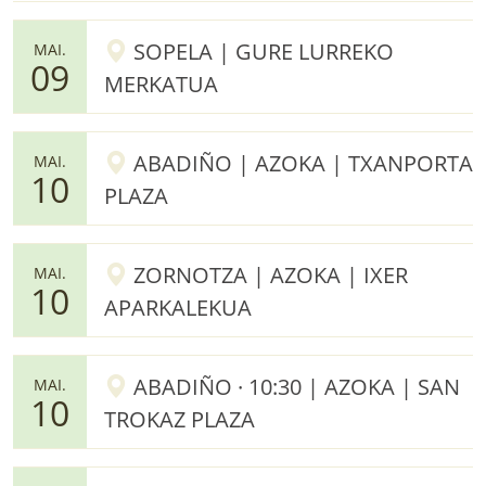
SOPELA | GURE LURREKO
MAI.
09
MERKATUA
ABADIÑO | AZOKA | TXANPORTA
MAI.
10
PLAZA
ZORNOTZA | AZOKA | IXER
MAI.
10
APARKALEKUA
ABADIÑO · 10:30 | AZOKA | SAN
MAI.
10
TROKAZ PLAZA