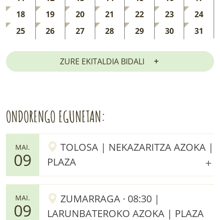
18
19
20
21
22
23
24
25
26
27
28
29
30
31
ZURE EKITALDIA BIDALI
ONDORENGO EGUNETAN:
TOLOSA | NEKAZARITZA AZOKA |
MAI.
09
PLAZA
ZUMARRAGA · 08:30 |
MAI.
09
LARUNBATEROKO AZOKA | PLAZA