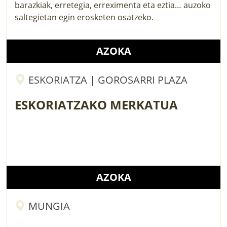
barazkiak, erretegia, erreximenta eta eztia… auzoko
saltegietan egin erosketen osatzeko.
AZOKA
ESKORIATZA | GOROSARRI PLAZA
ESKORIATZAKO MERKATUA
AZOKA
MUNGIA