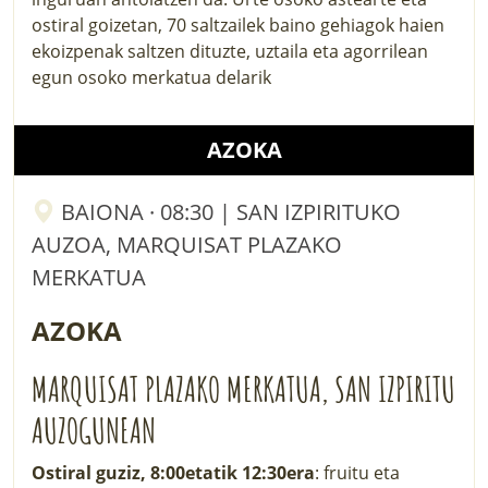
ostiral goizetan, 70 saltzailek baino gehiagok haien
ekoizpenak saltzen dituzte, uztaila eta agorrilean
egun osoko merkatua delarik
AZOKA
BAIONA · 08:30 | SAN IZPIRITUKO
AUZOA, MARQUISAT PLAZAKO
MERKATUA
AZOKA
MARQUISAT PLAZAKO MERKATUA, SAN IZPIRITU
AUZOGUNEAN
Ostiral guziz, 8:00etatik 12:30era
: fruitu eta