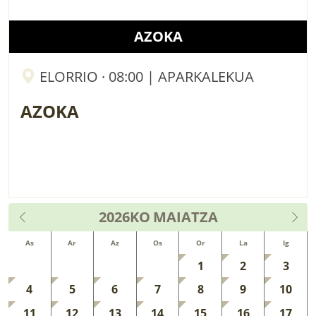
AZOKA
ELORRIO · 08:00 | APARKALEKUA
AZOKA
2026KO
MAIATZA
As
Ar
Az
Os
Or
La
Ig
1
2
3
4
5
6
7
8
9
10
11
12
13
14
15
16
17