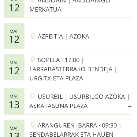
ANDOAIN | ANDOAINGO
12
MERKATUA
MAI.
AZPEITIA | AZOKA
12
SOPELA · 17:00 |
MAI.
12
LARRABASTERRAKO BENDEJA |
URGITXIETA PLAZA
USURBIL | USURBILGO AZOKA |
MAI.
13
ASKATASUNA PLAZA
ARANGUREN IBARRA · 09:30 |
MAI.
13
SENDABELARRAK ETA HAUEN