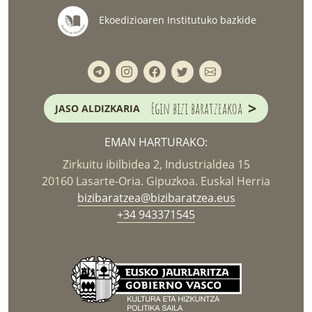
Ekoedizioaren Institutuko bazkide
>
Egin bizi baratzeakoa
JASO ALDIZKARIA
EMAN HARTURAKO:
Zirkuitu ibilbidea 2, Industrialdea 15
20160 Lasarte-Oria. Gipuzkoa. Euskal Herria
bizibaratzea@bizibaratzea.eus
+34 943371545