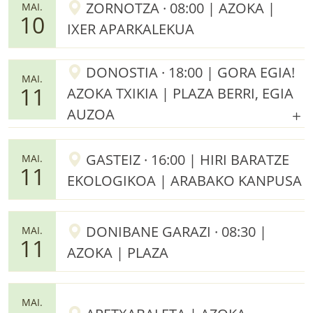
ZORNOTZA · 08:00 | AZOKA |
MAI.
10
IXER APARKALEKUA
DONOSTIA · 18:00 | GORA EGIA!
MAI.
11
AZOKA TXIKIA | PLAZA BERRI, EGIA
AUZOA
GASTEIZ · 16:00 | HIRI BARATZE
MAI.
11
EKOLOGIKOA | ARABAKO KANPUSA
DONIBANE GARAZI · 08:30 |
MAI.
11
AZOKA | PLAZA
MAI.