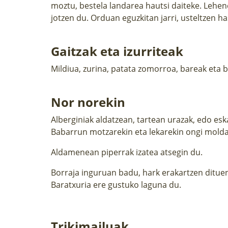
moztu, bestela landarea hautsi daiteke. Lehen
jotzen du. Orduan eguzkitan jarri, usteltzen ha
Gaitzak eta izurriteak
Mildiua, zurina, patata zomorroa, bareak eta ba
Nor norekin
Alberginiak aldatzean, tartean urazak, edo esk
Babarrun motzarekin eta lekarekin ongi molda
Aldamenean piperrak izatea atsegin du.
Borraja inguruan badu, hark erakartzen dituen 
Baratxuria ere gustuko laguna du.
Trikimailuak