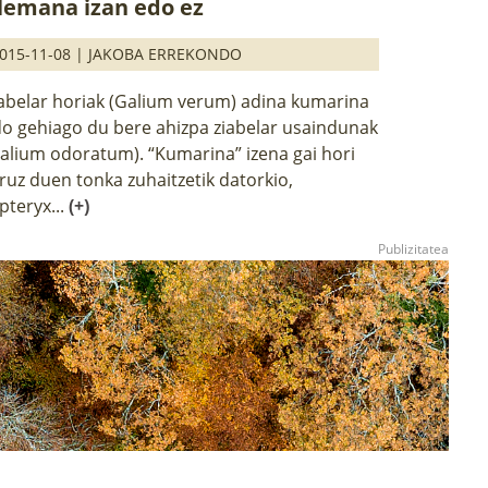
lemana izan edo ez
015-11-08 |
JAKOBA ERREKONDO
abelar horiak (Galium verum) adina kumarina
o gehiago du bere ahizpa ziabelar usaindunak
alium odoratum). “Kumarina” izena gai hori
ruz duen tonka zuhaitzetik datorkio,
pteryx...
(+)