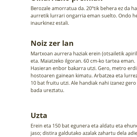
Berozale amorratua da. 20ºtik behera ez da ha
aurretik lurrari ongarria eman suelto. Ondo h
inaurkinez estali.
Noiz zer lan
Martxoan aurrera haziak erein (otsailetik apiri
eta. Maiatzeko ilgoran. 60 cm-ko tartea eman.
Hasieran enbor bakarra utzi. Gero, metro erdi
hostoaren gainean kimatu. Arbatzea eta lurrez
10 bat fruitu utzi. Ale handiak nahi izanez g
bada ureztatu.
Uzta
Erein eta 150 bat egunera eta aldatu eta ehune
jaso; distira galdutako azalak zahartu dela a