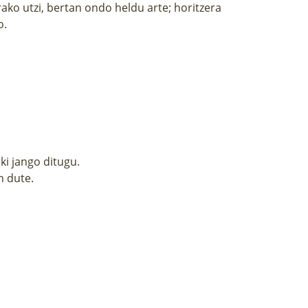
ko utzi, bertan ondo heldu arte; horitzera
o.
ki jango ditugu.
n dute.