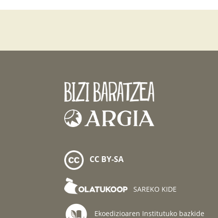
CC BY-SA
SAREKO KIDE
Ekoedizioaren Institutuko bazkide