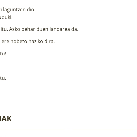
ri laguntzen dio.
eduki.
hitu. Asko behar duen landarea da.
 ere hobeto haziko dira.
tu!
itu.
IAK