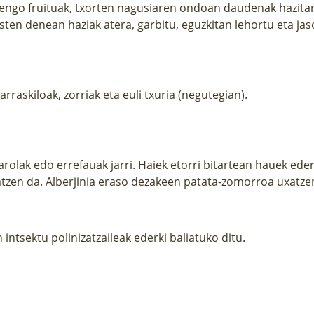
engo fruituak, txorten nagusiaren ondoan daudenak hazitara
sten denean haziak atera, garbitu, eguzkitan lehortu eta jas
rraskiloak, zorriak eta euli txuria (negutegian).
arolak edo errefauak jarri. Haiek etorri bitartean hauek eder
tzen da. Alberjinia eraso dezakeen patata-zomorroa uxatze
intsektu polinizatzaileak ederki baliatuko ditu.