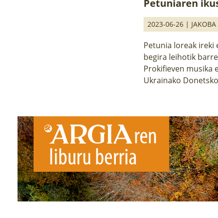
Petuniaren iku
2023-06-26 |
JAKOBA
Petunia loreak ireki e
begira leihotik barr
Prokifieven musika en
Ukrainako Donetsko 