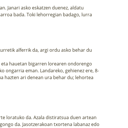
an. Janari asko eskatzen duenez, aldatu
harroa bada. Toki lehorregian badago, lurra
urretik alferrik da, argi ordu asko behar du
zi eta hauetan bigarren lorearen ondorengo
ko ongarria eman. Landareko, gehienez ere, 8-
tua hazten ari denean ura behar du; lehortea
rte loratuko da. Azala distiratsua duen artean
 egongo da. Jasotzerakoan txortena labanaz edo