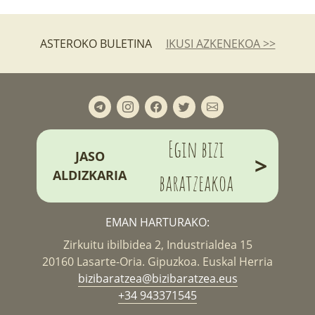
ASTEROKO BULETINA
IKUSI AZKENEKOA >>
Egin bizi
JASO
>
ALDIZKARIA
baratzeakoa
EMAN HARTURAKO:
Zirkuitu ibilbidea 2, Industrialdea 15
20160 Lasarte-Oria. Gipuzkoa. Euskal Herria
bizibaratzea@bizibaratzea.eus
+34 943371545