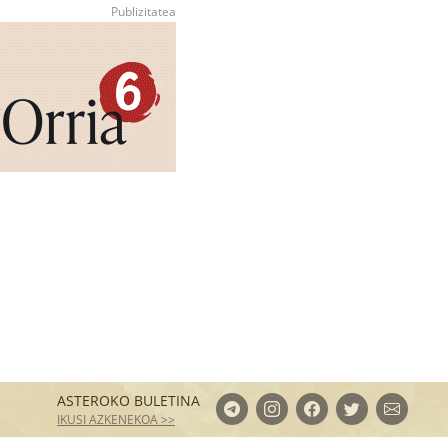
ASTEROKO BULETINA
IKUSI AZKENEKOA >>