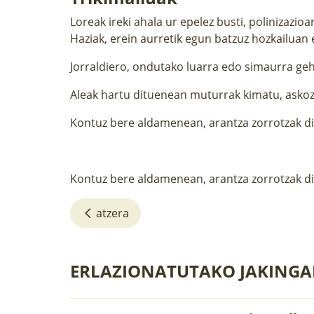
Loreak ireki ahala ur epelez busti, polinizazioa
Haziak, erein aurretik egun batzuz hozkailuan 
Jorraldiero, ondutako luarra edo simaurra ge
Aleak hartu dituenean muturrak kimatu, askoz
Kontuz bere aldamenean, arantza zorrotzak di
Kontuz bere aldamenean, arantza zorrotzak d
atzera
ERLAZIONATUTAKO JAKINGA