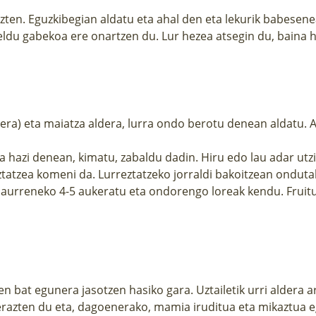
zten. Eguzkibegian aldatu eta ahal den eta lekurik babesene
eldu gabekoa ere onartzen du. Lur hezea atsegin du, baina 
lera) eta maiatza aldera, lurra ondo berotu denean aldatu. A
a hazi denean, kimatu, zabaldu dadin. Hiru edo lau adar ut
tatzea komeni da. Lurreztatzeko jorraldi bakoitzean onduta
ero aurreneko 4-5 aukeratu eta ondorengo loreak kendu. Frui
n bat egunera jasotzen hasiko gara. Uztailetik urri aldera a
dierazten du eta, dagoenerako, mamia iruditua eta mikaztua