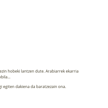
ezin hobeki lantzen dute. Arabiarrek ekarria
bila...
gi egiten dakiena da baratzezain ona.