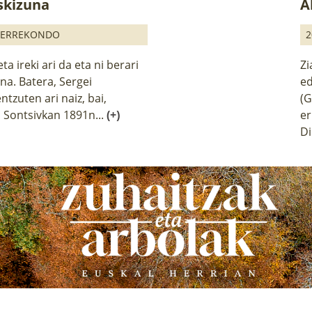
skizuna
A
 ERREKONDO
2
ta ireki ari da eta ni berari
Zi
ena. Batera, Sergei
ed
tzuten ari naiz, bai,
(G
Sontsivkan 1891n...
(+)
er
Di