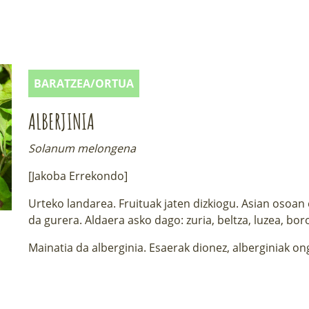
BARATZEA/ORTUA
ALBERJINIA
Solanum melongena
[Jakoba Errekondo]
Urteko landarea. Fruituak jaten dizkiogu. Asian osoan 
da gurera. Aldaera asko dago: zuria, beltza, luzea, boro
Mainatia da alberginia. Esaerak dionez, alberginiak on