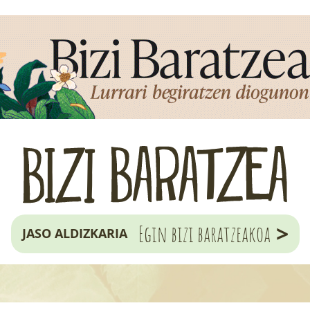
>
Egin bizi baratzeakoa
JASO ALDIZKARIA