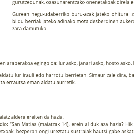
gurutzedunak, osasunarentzako onenetakoak direla ed
Gurean negu-udaberriko buru-azak jateko ohitura iz
bildu berriak jateko adinako mota desberdinen aukera
zara damutuko.
en araberakoa egingo da: lur asko, janari asko, hosto asko,
 aldatu lur irauli edo harrotu berrietan. Simaur zale dira, 
ota errautsa eman aldatu aurretik.
iatz aldera ereiten da hazia.
io: “San Matias (maiatzak 14), erein al duk aza hazia? Hi
oak: bezperan ongi ureztatu sustraiak hautsi gabe askatz