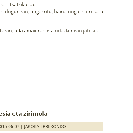
an itsatsiko da.
en dugunean, ongarritu, baina ongarri orekatu
iatzean, uda amaieran eta udazkenean jateko.
esia eta zirimola
015-06-07 |
JAKOBA ERREKONDO