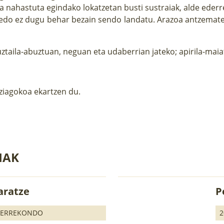
 nahastuta egindako lokatzetan busti sustraiak, alde ederre
u edo ez dugu behar bezain sendo landatu. Arazoa antzemat
 uztaila-abuztuan, neguan eta udaberrian jateko; apirila-ma
iziagokoa ekartzen du.
IAK
aratze
P
 ERREKONDO
2