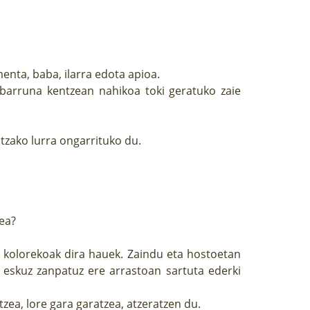
enta, baba, ilarra edota apioa.
barruna kentzean nahikoa toki geratuko zaie
tzako lurra ongarrituko du.
zea?
ja kolorekoak dira hauek. Zaindu eta hostoetan
n eskuz zanpatuz ere arrastoan sartuta ederki
zea, lore gara garatzea, atzeratzen du.