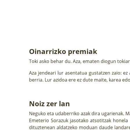
Oinarrizko premiak
Toki asko behar du. Aza, ematen diogun tokiar
Aza jendeari lur asentatua gustatzen zaio: ez
berria. Lur azidoa ere ez dute maite, karea ed
Noiz zer lan
Neguko eta udaberriko azak dira ugarienak. Ma
Emeterio Sorazuk jasotako atsotitzak honela d
dituztenean aldatzeko moduan daude landaretx