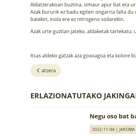
Aldatzerakoan buztina, simaur apur bat eta ura
Azak bururik ez badu egiten ongarria falta d
batekin, inola ere ez nitrogeno soilarekin.
Azak urte guztian jateko, aldaketak tartekatu:
Itsas aldeko gatzak aza goxoagoa eta kolore b
atzera
ERLAZIONATUTAKO JAKINGA
Negu oso bat b
2022-11-04 |
JAKOBA