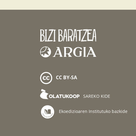
CC BY-SA
SAREKO KIDE
Ekoedizioaren Institutuko bazkide