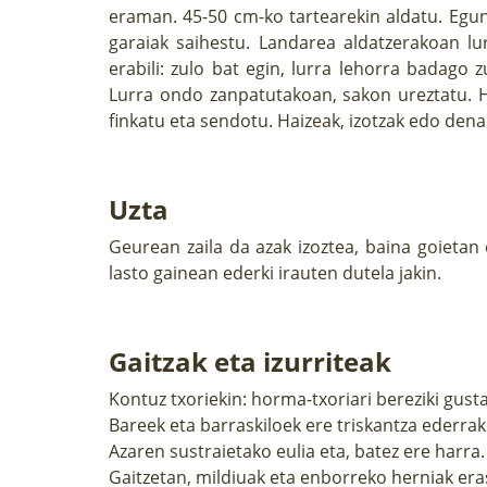
eraman. 45-50 cm-ko tartearekin aldatu. Egu
garaiak saihestu. Landarea aldatzerakoan lu
erabili: zulo bat egin, lurra lehorra badago 
Lurra ondo zanpatutakoan, sakon ureztatu. Ha
finkatu eta sendotu. Haizeak, izotzak edo dena
Uzta
Geurean zaila da azak izoztea, baina goieta
lasto gainean ederki irauten dutela jakin.
Gaitzak eta izurriteak
Kontuz txoriekin: horma-txoriari bereziki gusta
Bareek eta barraskiloek ere triskantza ederrak
Azaren sustraietako eulia eta, batez ere harra.
Gaitzetan, mildiuak eta enborreko herniak era