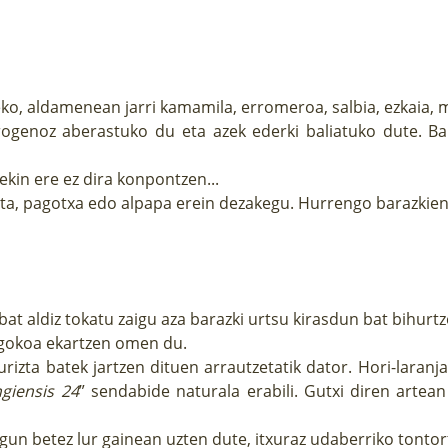
ko, aldamenean jarri kamamila, erromeroa, salbia, ezkaia, m
rogenoz aberastuko du eta azek ederki baliatuko dute. Ba
ekin ere ez dira konpontzen...
usta, pagotxa edo alpapa erein dezakegu. Hurrengo barazkien
at aldiz tokatu zaigu aza barazki urtsu kirasdun bat bihurt
iagokoa ekartzen omen du.
rizta batek jartzen dituen arrautzetatik dator. Hori-laran
ngiensis
24
” sendabide naturala erabili. Gutxi diren artea
gun betez lur gainean uzten dute, itxuraz udaberriko tontort