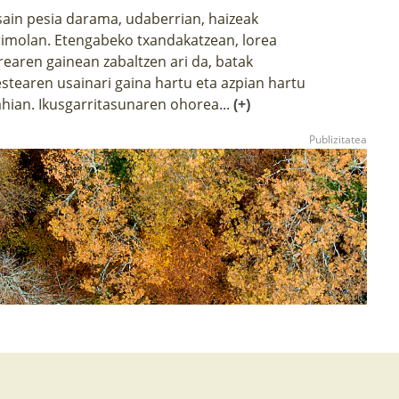
ain pesia darama, udaberrian, haizeak
rimolan. Etengabeko txandakatzean, lorea
rearen gainean zabaltzen ari da, batak
stearen usainari gaina hartu eta azpian hartu
hian. Ikusgarritasunaren ohorea...
(+)