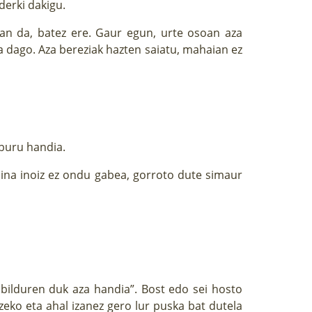
erki dakigu.
an da, batez ere. Gaur egun, urte osoan aza
 dago. Aza bereziak hazten saiatu, mahaian ez
 buru handia.
baina inoiz ez ondu gabea, gorroto dute simaur
k bilduren duk aza handia”. Bost edo sei hosto
eko eta ahal izanez gero lur puska bat dutela