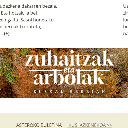
udazkena dakarren bezala,
Us
ta hotzak, ia beti,
zi
zen gaitu. Sasoi honetako
lo
e beroak txoratuta,
be
..
(+)
na
ASTEROKO BULETINA
IKUSI AZKENEKOA >>