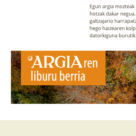
Egun argia mozteak 
hotzak dakar negua. E
galtzajario harrapat
hego haizearen kolp
datorkiguna burutik.