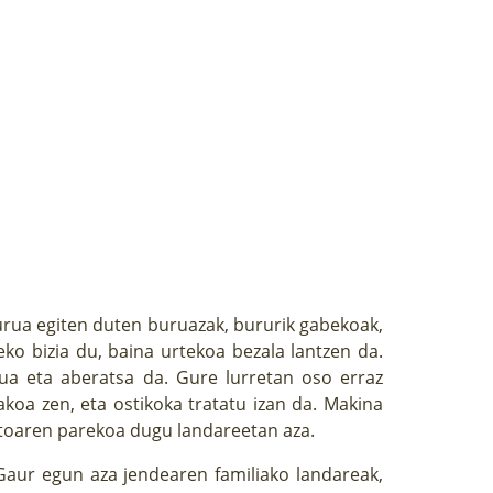
burua egiten duten buruazak, bururik gabekoak,
teko bizia du, baina urtekoa bezala lantzen da.
sua eta aberatsa da. Gure lurretan oso erraz
akoa zen, eta ostikoka tratatu izan da. Makina
stoaren parekoa dugu landareetan aza.
 Gaur egun aza jendearen familiako landareak,