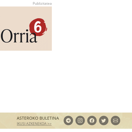
ASTEROKO BULETINA
IKUSI AZKENEKOA >>