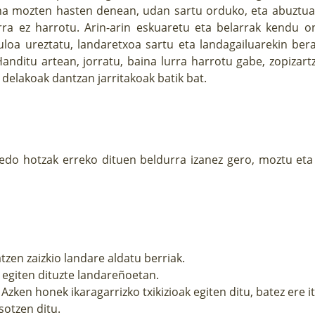
na mozten hasten denean, udan sartu orduko, eta abuztua
rra ez harrotu. Arin-arin eskuaretu eta belarrak kendu o
zuloa ureztatu, landaretxoa sartu eta landagailuarekin be
nditu artean, jorratu, baina lurra harrotu gabe, zopizartz
 delakoak dantzan jarritakoak batik bat.
n edo hotzak erreko dituen beldurra izanez gero, moztu et
tzen zaizkio landare aldatu berriak.
 egiten dituzte landareñoetan.
 Azken honek ikaragarrizko txikizioak egiten ditu, batez ere 
sotzen ditu.