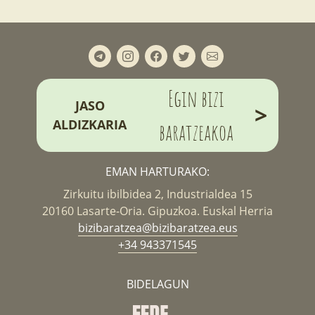
Egin bizi
JASO
>
ALDIZKARIA
baratzeakoa
EMAN HARTURAKO:
Zirkuitu ibilbidea 2, Industrialdea 15
20160 Lasarte-Oria. Gipuzkoa. Euskal Herria
bizibaratzea@bizibaratzea.eus
+34 943371545
BIDELAGUN