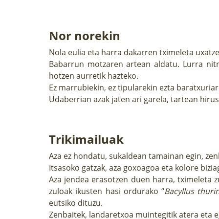
Nor norekin
Nola eulia eta harra dakarren tximeleta uxatze
Babarrun motzaren artean aldatu. Lurra nit
hotzen aurretik hazteko.
Ez marrubiekin, ez tipularekin ezta baratxuriar
Udaberrian azak jaten ari garela, tartean hir
Trikimailuak
Aza ez hondatu, sukaldean tamainan egin, zenb
Itsasoko gatzak, aza goxoagoa eta kolore biz
Aza jendea erasotzen duen harra, tximeleta zu
zuloak ikusten hasi ordurako “
Bacyllus thuri
eutsiko dituzu.
Zenbaitek, landaretxoa muintegitik atera eta e