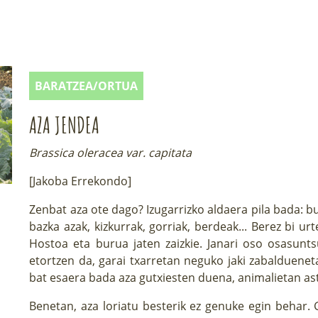
BARATZEA/ORTUA
AZA JENDEA
Brassica oleracea var. capitata
[Jakoba Errekondo]
Zenbat aza ote dago? Izugarrizko aldaera pila bada: 
bazka azak, kizkurrak, gorriak, berdeak... Berez bi ur
Hostoa eta burua jaten zaizkie. Janari oso osasunt
etortzen da, garai txarretan neguko jaki zabalduenet
bat esaera bada aza gutxiesten duena, animalietan a
Benetan, aza loriatu besterik ez genuke egin behar.