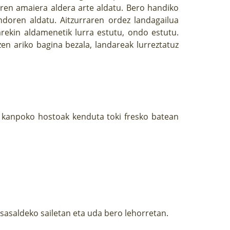
ren amaiera aldera arte aldatu. Bero handiko
ndoren aldatu. Aitzurraren ordez landagailua
rarekin aldamenetik lurra estutu, ondo estutu.
en ariko bagina bezala, landareak lurreztatuz
a kanpoko hostoak kenduta toki fresko batean
itsasaldeko sailetan eta uda bero lehorretan.