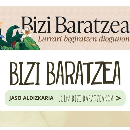
>
Egin bizi baratzeakoa
JASO ALDIZKARIA