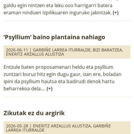
galdu egin nintzen eta leku oso harrigarri batera
eraman ninduen izpilikuaren inguruko jakintzak.
(+)
‘Psyllium’ baino plantaina nahiago
2026-06-11 |
GARBIÑE LARREA ITURRALDE
,
BIZI BARATZEA
,
ENERITZ ARZALLUS ALUSTIZA
Entzule baten proposamenari heldu eta psyllium
zuntzari buruz hitz egin dugu gaur, izan ere, boladan
ipini da psyllium hautsa eta badirudi denok hartu
beharrekoa dela....
(+)
Zikutak ez du argirik
2026-05-28 |
ENERITZ ARZALLUS ALUSTIZA
,
GARBIÑE
LARREA ITURRALDE