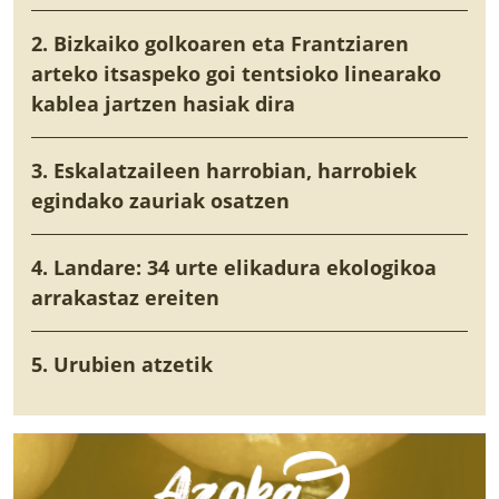
2. Bizkaiko golkoaren eta Frantziaren
arteko itsaspeko goi tentsioko linearako
kablea jartzen hasiak dira
3. Eskalatzaileen harrobian, harrobiek
egindako zauriak osatzen
4. Landare: 34 urte elikadura ekologikoa
arrakastaz ereiten
5. Urubien atzetik