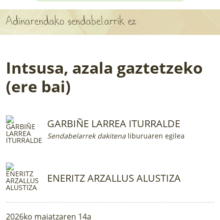
APARTEN MAPA
Adinarendako sendabelarrik ez
LURRERAKO BIDE LAGUN
BARATZEA
Intsusa, azala gaztetzeko
HASI NAHI AL DUZU? 8 URRATS
(ere bai)
BIZI BARATZEA LIBURUA
GARBIÑE LARREA ITURRALDE
SENDABELARRAK
Sendabelarrek dakitena
liburuaren egilea
ETXEKO LANDAREAK
LANDAREPEDIA
ENERITZ ARZALLUS ALUSTIZA
ALBISTEAK
2026ko maiatzaren 14a