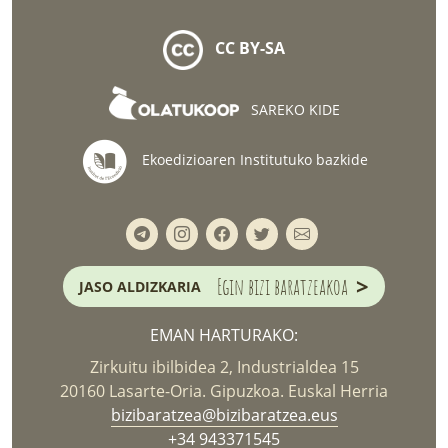
CC BY-SA
SAREKO KIDE
Ekoedizioaren Institutuko bazkide
>
Egin bizi baratzeakoa
JASO ALDIZKARIA
EMAN HARTURAKO:
Zirkuitu ibilbidea 2, Industrialdea 15
20160 Lasarte-Oria. Gipuzkoa. Euskal Herria
bizibaratzea@bizibaratzea.eus
+34 943371545