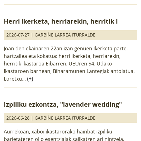
Herri ikerketa, herriarekin, herritik I
2026-07-27 |
GARBIÑE LARREA ITURRALDE
Joan den ekainaren 22an izan genuen Ikerketa parte-
hartzailea eta kokatua: herri ikerketa, herriarekin,
herritik ikastaroa Eibarren. UEUren 54. Udako
Ikastaroen barnean, Biharamunen Lantegiak antolatua.
Loretxu...
(+)
Izpiliku ezkontza, "lavender wedding"
2026-06-28 |
GARBIÑE LARREA ITURRALDE
Aurrekoan, xaboi ikastarorako hainbat izpiliku
barietateren olio esentzialak sailkatzen ari nintzela,