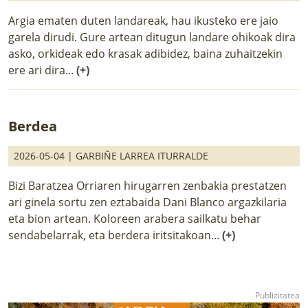
Argia ematen duten landareak, hau ikusteko ere jaio
garela dirudi. Gure artean ditugun landare ohikoak dira
asko, orkideak edo krasak adibidez, baina zuhaitzekin
ere ari dira...
(+)
Berdea
2026-05-04 |
GARBIÑE LARREA ITURRALDE
Bizi Baratzea Orriaren hirugarren zenbakia prestatzen
ari ginela sortu zen eztabaida Dani Blanco argazkilaria
eta bion artean. Koloreen arabera sailkatu behar
sendabelarrak, eta berdera iritsitakoan...
(+)