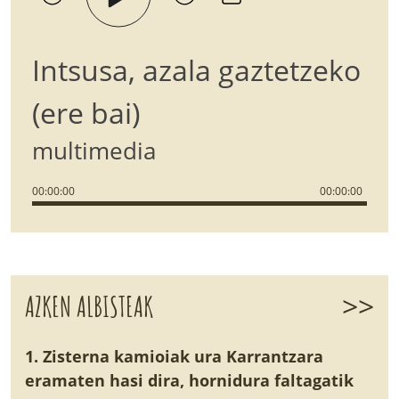
Intsusa, azala gaztetzeko
(ere bai)
multimedia
00
:
00
:
00
00
:
00
:
00
>>
AZKEN ALBISTEAK
1. Zisterna kamioiak ura Karrantzara
eramaten hasi dira, hornidura faltagatik