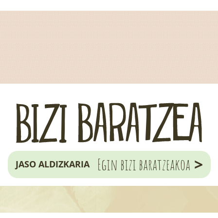
>
Egin bizi baratzeakoa
JASO ALDIZKARIA