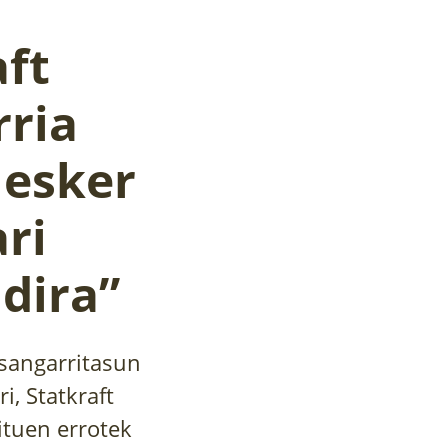
aft
rria
i esker
ri
 dira”
asangarritasun
i, Statkraft
dituen errotek