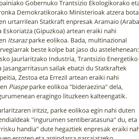
painiako Gobernuko Trantsizio Ekologikorako et
ronka Demokratikorako Ministerioak
atzera bota
en urtarrilean
Statkraft enpresak Aramaio (Araba
a Eskoriatza (Gipuzkoa) artean eraiki nahi
uen
Itsaraz
parke eolikoa. Bada, multinazional
rvegiarrak beste kolpe bat jaso du astelehenean:
sko Jaurlaritzako Industria, Trantsizio Energetiko
a Jasangarritasun sailak ebatzi du Statkraftek
peitia, Zestoa eta Errezil artean eraiki nahi
uen
Piaspe
parke eolikoa
"bideraezina" dela,
gurumenean eragingo lituzkeen kalteengatik.
urlaritzaren iritziz, parke eolikoa egin nahi duten
ndialdeak "ingurumen sentiberatasuna" du, eta
rrisku handia" dute hegaztiek enpresak eraiki nah
tuen erroten eta argindarra garraiatzeko