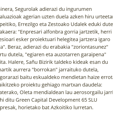
inera, Segurolak adierazi du ingurumen
aluazioak agerian uzten duela azken hiru urteeta
peitiko, Errezilgo eta Zestoako Udalek eduki dut
lakaera: "Enpresari alfonbra gorria jartzetik, herri
esioari esker proiektuari helegitea jartzera igaro
ra". Beraz, adierazi du erabakia "zoriontasunez"
rtu dutela, "egiaren eta auzotarren garaipena"
ita. Halere, Sañu Bizirik taldeko kideak esan du
hartik aurrera "borrokan" jarraituko dutela,
gorarazi baitu eskualdeko mendietan haize erro
aikitzeko proiektu gehiago martxan daudela:
aterako, Oleta mendialdean lau aerosorgailu jarr
hi ditu Green Capital Development 65 SLU
presak, horietako bat Azkoitiko lurretan.