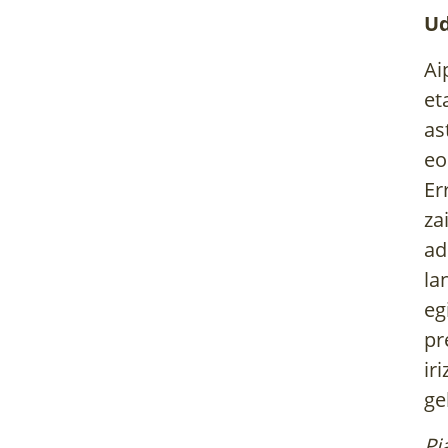
Ud
Ai
et
as
eo
Er
za
ad
la
eg
pr
ir
ge
Pi