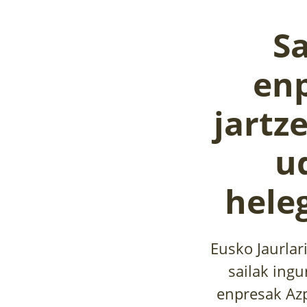
Sa
enp
jartze
u
heleg
Eusko Jaurlar
sailak ing
enpresak Azpe