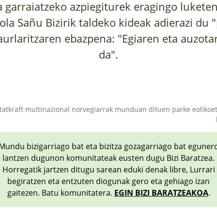
a garraiatzeko azpiegiturek eragingo luketen
ola Sañu Bizirik taldeko kideak adierazi du 
aurlaritzaren ebazpena: "Egiaren eta auzot
da".
tatkraft multinazional norvegiarrak munduan dituen parke eolikoe
Mundu bizigarriago bat eta bizitza gozagarriago bat eguner
lantzen dugunon komunitateak eusten dugu Bizi Baratzea.
Horregatik jartzen ditugu sarean eduki denak libre, Lurrari
begiratzen eta entzuten diogunak gero eta gehiago izan
gaitezen. Batu komunitatera.
EGIN BIZI BARATZEAKOA
.