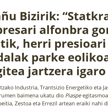
ñu Bizirik: “Statkr
resari alfonbra go
tik, herri presioar
dalak parke eolikoa
itea jartzera igaro
itzako Industria, Trantsizio Energetiko eta J
urumen baimena ukatu dio
Piaspe
egitasmoar
itia, Zestoa eta Errezil artean eraiki nahi 