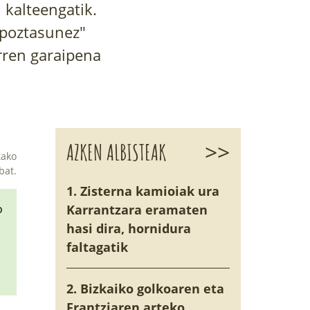
 kalteengatik.
"poztasunez"
arren garaipena
>>
AZKEN ALBISTEAK
tako
bat.
1. Zisterna kamioiak ura
o
Karrantzara eramaten
hasi dira, hornidura
faltagatik
2. Bizkaiko golkoaren eta
Frantziaren arteko