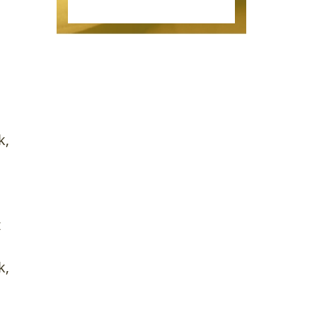
k,
z
k,
n