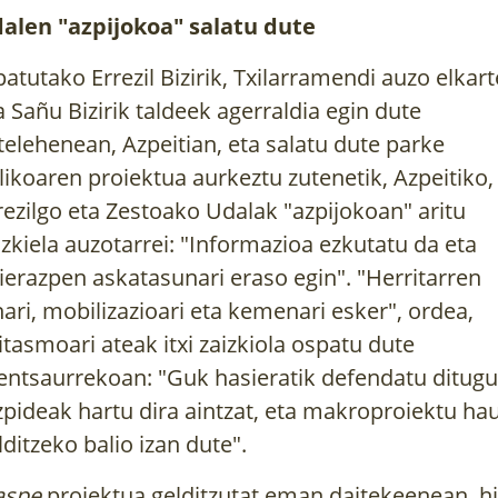
alen "azpijokoa" salatu dute
patutako Errezil Bizirik, Txilarramendi auzo elkar
a Sañu Bizirik taldeek agerraldia egin dute
telehenean, Azpeitian, eta salatu dute parke
likoaren proiektua aurkeztu zutenetik, Azpeitiko,
rezilgo eta Zestoako Udalak "azpijokoan" aritu
izkiela auzotarrei: "Informazioa ezkutatu da eta
ierazpen askatasunari eraso egin". "Herritarren
nari, mobilizazioari eta kemenari esker", ordea,
itasmoari ateak itxi zaizkiola ospatu dute
entsaurrekoan: "Guk hasieratik defendatu ditug
izpideak hartu dira aintzat, eta makroproiektu ha
lditzeko balio izan dute".
aspe
proiektua gelditzutat eman daitekeenean, h