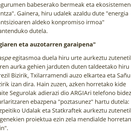
baratzean,...
ngurumen babeserako bermeak eta ekosistemen
intza". Gainera, hiru udalek azaldu dute "energia
antsizioaren aldeko konpromiso irmoa"
ntenduko dutela.
giaren eta auzotarren garaipena"
aspe
egitasmoa duela hiru urte aurkeztu zuteneti
ren aurka gehien jarduten duten taldeetako hiru
rezil Bizirik, Txilarramendi auzo elkartea eta Sañu
zirik izan dira. Hain zuzen, azken horretako kide
ite Segurolak adierazi dio ARGIAri telefono bide
urlaritzaren ebazpena "poztasunez" hartu dutela:
zpeitiko Udalak eta Statkraftek aurkeztu zuteneti
genekien proiektua ezin zela mendialde horreta
in".