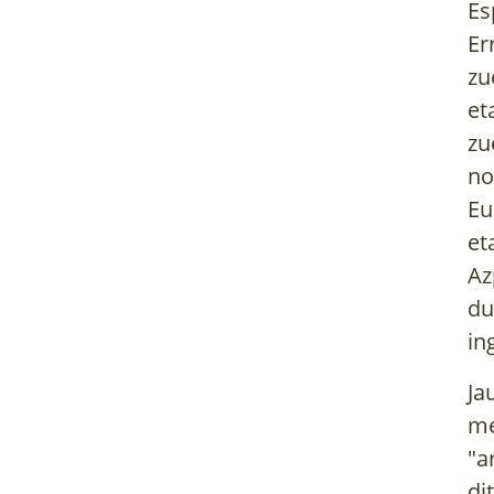
Es
Er
zu
et
z
no
Eu
et
Az
d
in
Ja
me
"a
di