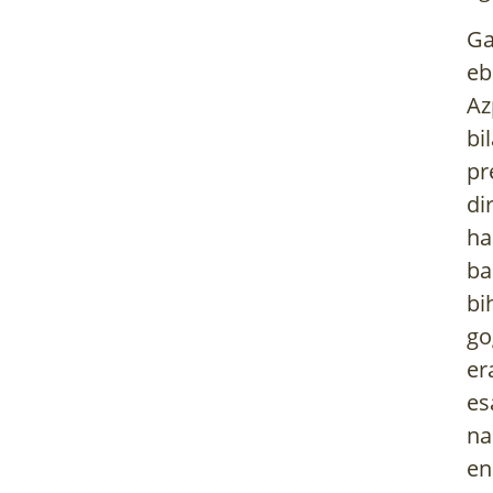
Ga
eb
Az
bi
pr
di
ha
ba
bi
go
er
es
na
en