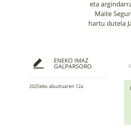
eta argindarr
Maite Segur
hartu dutela J
ENEKO IMAZ
GALPARSORO
S
2025eko abuztuaren 12a