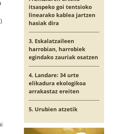
a
itsaspeko goi tentsioko
linearako kablea jartzen
)
hasiak dira
3. Eskalatzaileen
harrobian, harrobiek
egindako zauriak osatzen
4. Landare: 34 urte
elikadura ekologikoa
arrakastaz ereiten
5. Urubien atzetik
i