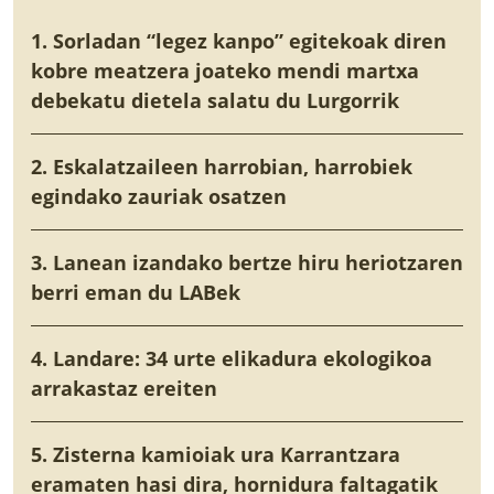
1. Sorladan “legez kanpo” egitekoak diren
kobre meatzera joateko mendi martxa
debekatu dietela salatu du Lurgorrik
2. Eskalatzaileen harrobian, harrobiek
egindako zauriak osatzen
3. Lanean izandako bertze hiru heriotzaren
berri eman du LABek
4. Landare: 34 urte elikadura ekologikoa
arrakastaz ereiten
5. Zisterna kamioiak ura Karrantzara
eramaten hasi dira, hornidura faltagatik