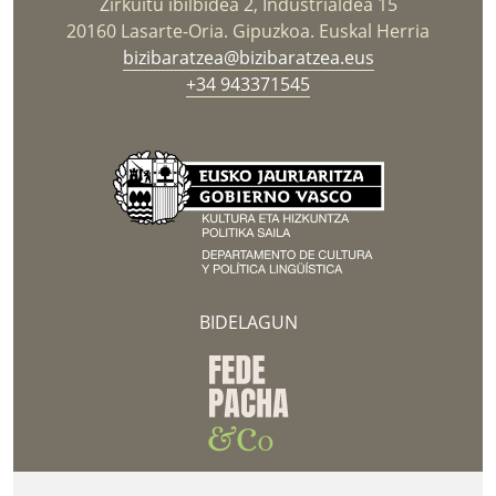
Zirkuitu ibilbidea 2, Industrialdea 15
20160 Lasarte-Oria. Gipuzkoa. Euskal Herria
bizibaratzea@bizibaratzea.eus
+34 943371545
BIDELAGUN