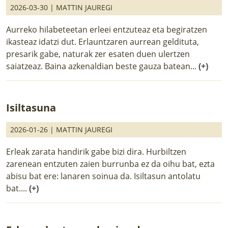
2026-03-30 |
MATTIN JAUREGI
Aurreko hilabeteetan erleei entzuteaz eta begiratzen
ikasteaz idatzi dut. Erlauntzaren aurrean geldituta,
presarik gabe, naturak zer esaten duen ulertzen
saiatzeaz. Baina azkenaldian beste gauza batean...
(+)
Isiltasuna
2026-01-26 |
MATTIN JAUREGI
Erleak zarata handirik gabe bizi dira. Hurbiltzen
zarenean entzuten zaien burrunba ez da oihu bat, ezta
abisu bat ere: lanaren soinua da. Isiltasun antolatu
bat....
(+)