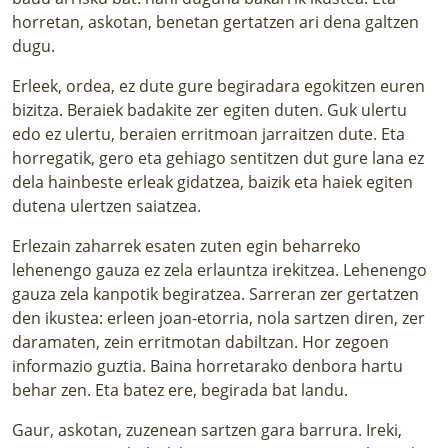
horretan, askotan, benetan gertatzen ari dena galtzen
dugu.
Erleek, ordea, ez dute gure begiradara egokitzen euren
bizitza. Beraiek badakite zer egiten duten. Guk ulertu
edo ez ulertu, beraien erritmoan jarraitzen dute. Eta
horregatik, gero eta gehiago sentitzen dut gure lana ez
dela hainbeste erleak gidatzea, baizik eta haiek egiten
dutena ulertzen saiatzea.
Erlezain zaharrek esaten zuten egin beharreko
lehenengo gauza ez zela erlauntza irekitzea. Lehenengo
gauza zela kanpotik begiratzea. Sarreran zer gertatzen
den ikustea: erleen joan-etorria, nola sartzen diren, zer
daramaten, zein erritmotan dabiltzan. Hor zegoen
informazio guztia. Baina horretarako denbora hartu
behar zen. Eta batez ere, begirada bat landu.
Gaur, askotan, zuzenean sartzen gara barrura. Ireki,