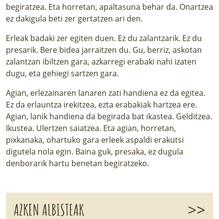
begiratzea. Eta horretan, apaltasuna behar da. Onartzea
ez dakigula beti zer gertatzen ari den.
Erleak badaki zer egiten duen. Ez du zalantzarik. Ez du
presarik. Bere bidea jarraitzen du. Gu, berriz, askotan
zalantzan ibiltzen gara, azkarregi erabaki nahi izaten
dugu, eta gehiegi sartzen gara.
Agian, erlezainaren lanaren zati handiena ez da egitea.
Ez da erlauntza irekitzea, ezta erabakiak hartzea ere.
Agian, lanik handiena da begirada bat ikastea. Gelditzea.
Ikustea. Ulertzen saiatzea. Eta agian, horretan,
pixkanaka, ohartuko gara erleek aspaldi erakutsi
digutela nola egin. Baina guk, presaka, ez dugula
denborarik hartu benetan begiratzeko.
>>
AZKEN ALBISTEAK