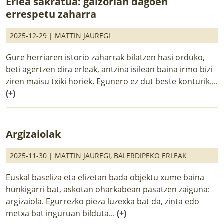
Erlea sakratua: galzorian dagoen
errespetu zaharra
2025-12-29 |
MATTIN JAUREGI
Gure herriaren istorio zaharrak bilatzen hasi orduko,
beti agertzen dira erleak, antzina isilean baina irmo bizi
ziren maisu txiki horiek. Egunero ez dut beste konturik....
(+)
Argizaiolak
2025-11-30 |
MATTIN JAUREGI
,
BALERDIPEKO ERLEAK
Euskal baseliza eta elizetan bada objektu xume baina
hunkigarri bat, askotan oharkabean pasatzen zaiguna:
argizaiola. Egurrezko pieza luzexka bat da, zinta edo
metxa bat inguruan bilduta...
(+)