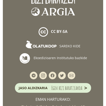
CC BY-SA
SAREKO KIDE
Ekoedizioaren Institutuko bazkide
>
Egin bizi baratzeakoa
JASO ALDIZKARIA
EMAN HARTURAKO: