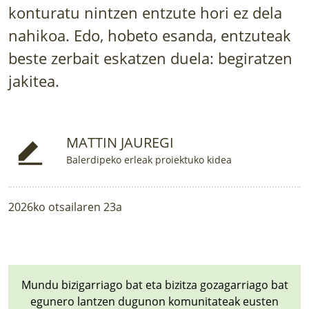
LURRAREN AGENDA
konturatu nintzen entzute hori ez dela
nahikoa. Edo, hobeto esanda, entzuteak
AZOKA
beste zerbait eskatzen duela: begiratzen
jakitea.
MATTIN JAUREGI
Balerdipeko erleak proiektuko kidea
2026ko otsailaren 23a
Mundu bizigarriago bat eta bizitza gozagarriago bat
egunero lantzen dugunon komunitateak eusten