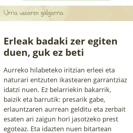
APARTEN MAPA
Urria usoaren galgarria
LURRERAKO BIDE LAGUN
BARATZEA
Erleak badaki zer egiten
HASI NAHI AL DUZU? 8 URRATS
duen, guk ez beti
BIZI BARATZEA LIBURUA
Aurreko hilabeteko iritzian erleei eta
SENDABELARRAK
naturari entzuten ikastearen garrantziaz
idatzi nuen. Ez belarriekin bakarrik,
ETXEKO LANDAREAK
baizik eta barrutik: presarik gabe,
LANDAREPEDIA
erlauntzaren aurrean gelditu eta zerbait
esaten ari zaigun hori jasotzeko prest
ALBISTEAK
egoteaz. Eta idazten nuen bitartean