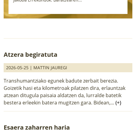
Atzera begiratuta
2026-05-25 |
MATTIN JAUREGI
Transhumantziako egunek badute zerbait berezia.
Goizetik hasi eta kilometroak pilatzen dira, erlauntzak
atzean ditugula paisaia aldatzen da, lurralde batetik
bestera erleekin batera mugitzen gara. Bidean,...
(+)
Esaera zaharren haria