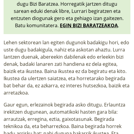
dugu Bizi Baratzea. Horregatik jartzen ditugu
sarean eduki denak libre, Lurrari begiratzen eta
entzuten diogunak gero eta gehiago izan gaitezen.
Batu komunitatera.
EGIN BIZI BARATZEAKOA
.
Lehen sektorean lan egiten dugunok badakigu hori, edo
uste dugu badakigula, nahiz eta askotan ahaztu. Lurra
lantzen duenak, abereekin dabilenak edo erleekin bizi
denak, badaki lanaren zati handiena ez dela egitea,
baizik eta ikustea. Baina ikustea ez da begiratu eta kito.
Ikustea da ulertzen saiatzea, eta horretarako begirada
bat behar da, ez azkarra, ez interes hutsezkoa, baizik eta
arretazkoa.
Gaur egun, erlezainok begirada asko ditugu. Erlauntza
irekitzen dugunean, automatikoki hasten gara bila:
arrautzak, erregina, eztia, gaixotasunak. Begirada
teknikoa da, eta beharrezkoa. Baina begirada horrek
badu arrisku bat: nahi duguna bakarrik ikustea. Eta