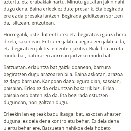
aztertu, eta erabakiak hartu. Minutu gutxitan jakin nahi
dugu dena. Baina erleek ez dute presarik. Eta begirada
ere ez da presaka lantzen. Begirada gelditzean sortzen
da, isiltzean, entzutean.
Horregatik, uste dut entzutea eta begiratzea gauza bera
direla, sakonean. Entzuten jakitea begiratzen jakitea da,
eta begiratzen jakitea entzuten jakitea. Biak dira arreta
modu bat, naturaren aurrean jartzeko modu bat.
Batzuetan, erlauntza bat gaizki doanean, barrura
begiratzen dugu arazoaren bila. Baina askotan, arazoa
ez dago barruan. Kanpoan dago: eguraldian, sasoian,
paisaian. Erlea ez da erlauntzan bakarrik bizi. Erlea
paisaia oso baten isla da. Eta begirada estutzen
dugunean, hori galtzen dugu.
Erleekin lan egiteak badu ikasgai bat, askotan ahazten
duguna: ez dela dena kontrolatu behar. Ez dela dena
ulertu behar ere. Batzuetan nahikoa dela hobeto