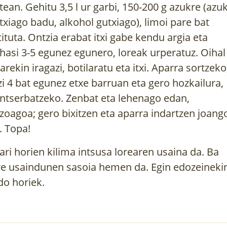
tean. Gehitu 3,5 l ur garbi, 150-200 g azukre (azu
txiago badu, alkohol gutxiago), limoi pare bat
tituta. Ontzia erabat itxi gabe kendu argia eta
hasi 3-5 egunez egunero, loreak urperatuz. Oihal
narekin iragazi, botilaratu eta itxi. Aparra sortzeko
zi 4 bat egunez etxe barruan eta gero hozkailura,
ntserbatzeko. Zenbat eta lehenago edan,
zoagoa; gero bixitzen eta aparra indartzen joang
. Topa!
ari horien kilima intsusa lorearen usaina da. Ba
re usaindunen sasoia hemen da. Egin edozeineki
do horiek.