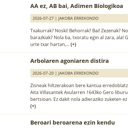
AA ez, AB bai, Adimen Biologikoa
2026-07-27 |
JAKOBA ERREKONDO
Txakurrak? Noski! Behorrak? Bai! Zezenak? Nol
barazkiak? Nola ba, txoratu egin al zara, ala!
urte txar hartan,...
(+)
Arbolaren agoniaren distira
2026-07-20 |
JAKOBA ERREKONDO
Zisneak hiltzerakoan bere kantua erredoblatze
Aita Villasantek Axularren 1643ko Gero libur
bertsioan. Ez dakit nola adieraziko zuketen ez 
(+)
Beroari beroarena ezin kendu