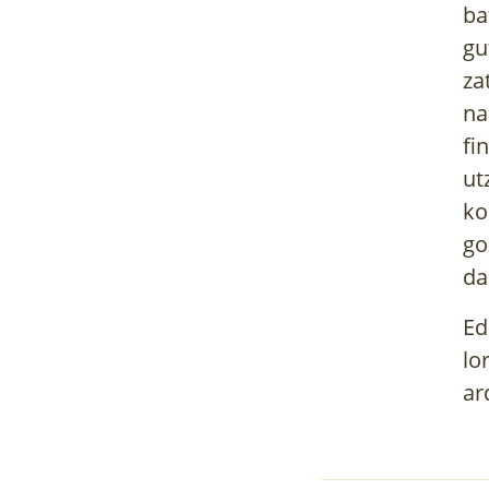
ba
gu
za
na
fi
ut
ko
go
da
Ed
lo
ar