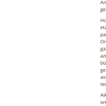
An
ge
Ho
et
pa
On
ga
az
bi
ge
as
te
Al
on