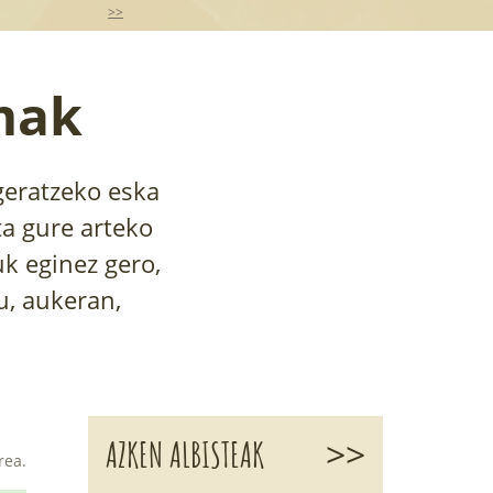
>>
mak
geratzeko eska
ta gure arteko
uk eginez gero,
u, aukeran,
>>
AZKEN ALBISTEAK
rea.