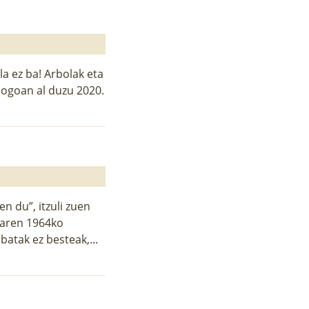
a ez ba! Arbolak eta
 Gogoan al duzu 2020.
n du”, itzuli zuen
uaren 1964ko
batak ez besteak,...