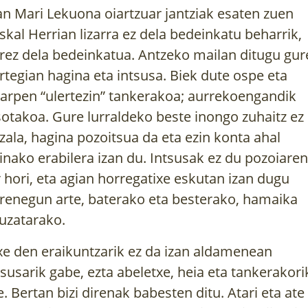
an Mari Lekuona oiartzuar jantziak esaten zuen
skal Herrian lizarra ez dela bedeinkatu beharrik,
rez dela bedeinkatua. Antzeko mailan ditugu gur
rtegian hagina eta intsusa. Biek dute ospe eta
arpen “ulertezin” tankerakoa; aurrekoengandik
sotakoa. Gure lurraldeko beste inongo zuhaitz ez
zala, hagina pozoitsua da eta ezin konta ahal
inako erabilera izan du. Intsusak ez du pozoiaren
r hori, eta agian horregatixe eskutan izan dugu
renegun arte, baterako eta besterako, hamaika
uzatarako.
xe den eraikuntzarik ez da izan aldamenean
tsusarik gabe, ezta abeletxe, heia eta tankerakori
e. Bertan bizi direnak babesten ditu. Atari eta ate