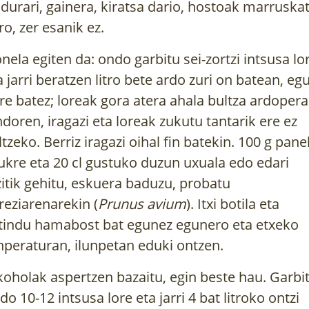
durari, gainera, kiratsa dario, hostoak marruska
ro, zer esanik ez.
nela egiten da: ondo garbitu sei-zortzi intsusa lo
a jarri beratzen litro bete ardo zuri on batean, eg
re batez; loreak gora atera ahala bultza ardopera
doren, iragazi eta loreak zukutu tantarik ere ez
ltzeko. Berriz iragazi oihal fin batekin. 100 g pane
ukre eta 20 cl gustuko duzun uxuala edo edari
zitik gehitu, eskuera baduzu, probatu
reziarenarekin (
Prunus avium
). Itxi botila eta
tindu hamabost bat egunez egunero eta etxeko
nperaturan, ilunpetan eduki ontzen.
koholak aspertzen bazaitu, egin beste hau. Garbi
do 10-12 intsusa lore eta jarri 4 bat litroko ontzi