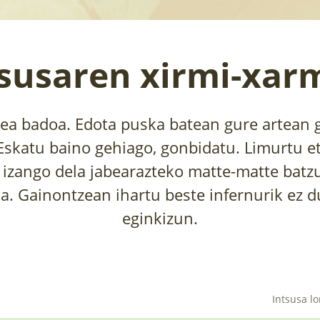
tsusaren xirmi-xar
rea badoa. Edota puska batean gure artean 
Eskatu baino gehiago, gonbidatu. Limurtu e
 izango dela jabearazteko matte-matte batz
a. Gainontzean ihartu beste infernurik ez d
eginkizun.
Intsusa lo