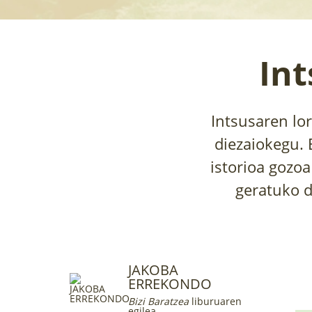
In
Intsusaren lo
diezaiokegu. 
istorioa gozoa
geratuko d
JAKOBA
ERREKONDO
Bizi Baratzea
liburuaren
egilea