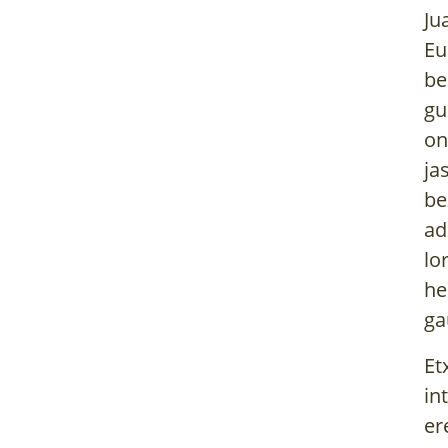
Ju
Eu
be
gu
on
ja
be
ad
lo
he
ga
Et
in
er