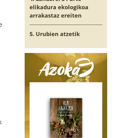
elikadura ekologikoa
arrakastaz ereiten
e
5. Urubien atzetik
k