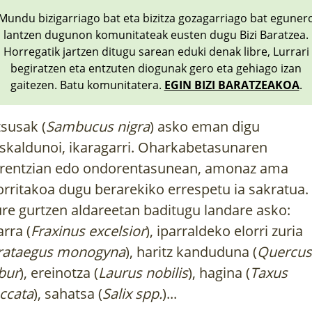
Mundu bizigarriago bat eta bizitza gozagarriago bat eguner
lantzen dugunon komunitateak eusten dugu Bizi Baratzea.
Horregatik jartzen ditugu sarean eduki denak libre, Lurrari
begiratzen eta entzuten diogunak gero eta gehiago izan
gaitezen. Batu komunitatera.
EGIN BIZI BARATZEAKOA
.
tsusak (
Sambucus nigra
) asko eman digu
skaldunoi, ikaragarri. Oharkabetasunaren
rentzian edo ondorentasunean, amonaz ama
orritakoa dugu berarekiko errespetu ia sakratua.
re gurtzen aldareetan baditugu landare asko:
arra (
Fraxinus excelsior
), iparraldeko elorri zuria
rataegus monogyna
), haritz kanduduna (
Quercus
bur
), ereinotza (
Laurus nobilis
), hagina (
Taxus
ccata
), sahatsa (
Salix spp.
)...