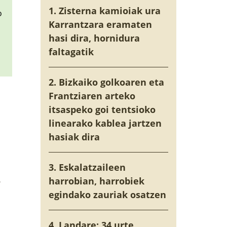
1. Zisterna kamioiak ura
o
Karrantzara eramaten
hasi dira, hornidura
faltagatik
2. Bizkaiko golkoaren eta
Frantziaren arteko
itsaspeko goi tentsioko
linearako kablea jartzen
hasiak dira
3. Eskalatzaileen
harrobian, harrobiek
egindako zauriak osatzen
4. Landare: 34 urte