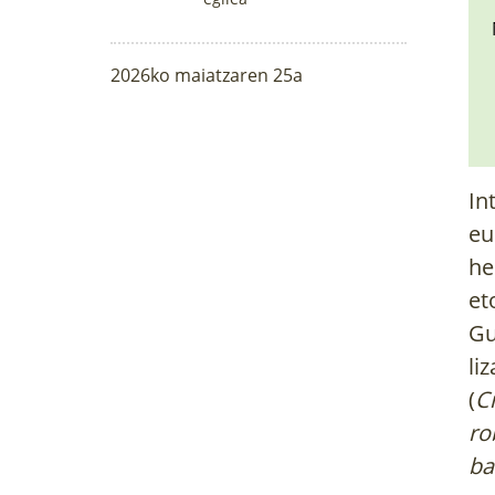
2026ko maiatzaren 25a
In
eu
he
et
Gu
liz
(
C
ro
ba