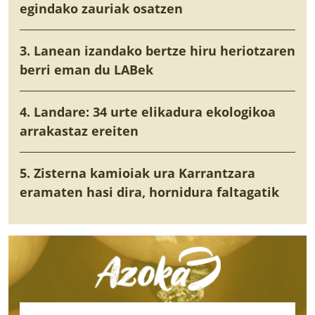
egindako zauriak osatzen
3. Lanean izandako bertze hiru heriotzaren
berri eman du LABek
4. Landare: 34 urte elikadura ekologikoa
arrakastaz ereiten
5. Zisterna kamioiak ura Karrantzara
eramaten hasi dira, hornidura faltagatik