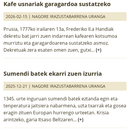
Kafe usnariak garagardoa sustatzeko
2026-02-15 |
NAGORE IRAZUSTABARRENA URANGA
Prusia, 1777ko irailaren 13a, Frederiko II.a Handiak
dekretu bat jarri zuen indarrean kafearen kotsumoa
murriztu eta garagardoarena sustatzeko asmoz.
Dekretuak zera esaten omen zuen, gutxi...
(+)
Sumendi batek ekarri zuen izurria
2025-12-21 |
NAGORE IRAZUSTABARRENA URANGA
1345. urte inguruan sumendi batek eztanda egin eta
tenperatura jaitsiera nabarmena, uzta txarrak eta gosea
eragin zituen Europan hurrengo urteetan. Krisia
arintzeko, garia Itsaso Beltzaren...
(+)