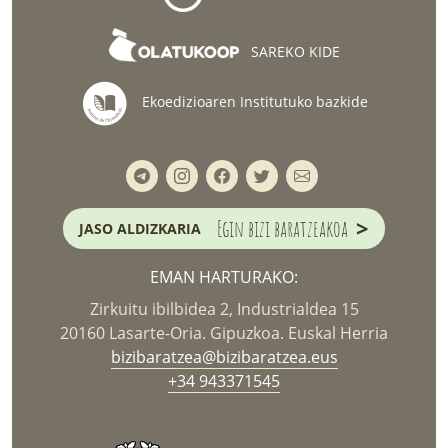
SAREKO KIDE
Ekoedizioaren Institutuko bazkide
>
Egin bizi baratzeakoa
JASO ALDIZKARIA
EMAN HARTURAKO:
Zirkuitu ibilbidea 2, Industrialdea 15
20160 Lasarte-Oria. Gipuzkoa. Euskal Herria
bizibaratzea@bizibaratzea.eus
+34 943371545