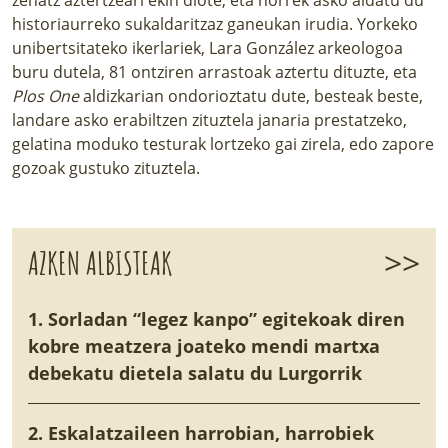
historiaurreko sukaldaritzaz ganeukan irudia. Yorkeko
unibertsitateko ikerlariek, Lara González arkeologoa
buru dutela, 81 ontziren arrastoak aztertu dituzte, eta
Plos One
aldizkarian ondorioztatu dute, besteak beste,
landare asko erabiltzen zituztela janaria prestatzeko,
gelatina moduko testurak lortzeko gai zirela, edo zapore
gozoak gustuko zituztela.
>>
AZKEN ALBISTEAK
1. Sorladan “legez kanpo” egitekoak diren
kobre meatzera joateko mendi martxa
debekatu dietela salatu du Lurgorrik
2. Eskalatzaileen harrobian, harrobiek