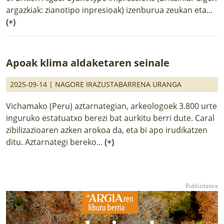
argazkiak: zianotipo inpresioak) izenburua zeukan eta...
(+)
Apoak klima aldaketaren seinale
2025-09-14 |
NAGORE IRAZUSTABARRENA URANGA
Vichamako (Peru) aztarnategian, arkeologoek 3.800 urte
inguruko estatuatxo berezi bat aurkitu berri dute. Caral
zibilizazioaren azken arokoa da, eta bi apo irudikatzen
ditu. Aztarnategi bereko...
(+)