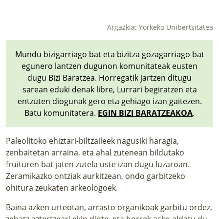
LURRAREN AGENDA
Argazkia: Yorkeko Unibertsitatea
AZOKA
Mundu bizigarriago bat eta bizitza gozagarriago bat
egunero lantzen dugunon komunitateak eusten
dugu Bizi Baratzea. Horregatik jartzen ditugu
sarean eduki denak libre, Lurrari begiratzen eta
entzuten diogunak gero eta gehiago izan gaitezen.
Batu komunitatera.
EGIN BIZI BARATZEAKOA
.
Paleolitoko ehiztari-biltzaileek nagusiki haragia,
zenbaitetan arraina, eta ahal zutenean bildutako
fruituren bat jaten zutela uste izan dugu luzaroan.
Zeramikazko ontziak aurkitzean, ondo garbitzeko
ohitura zeukaten arkeologoek.
Baina azken urteotan, arrasto organikoak garbitu ordez,
zehatz aztertzeari ekin diote, eta horrek asko aldatu du