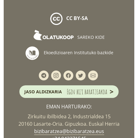
CC BY-SA
SAREKO KIDE
Ekoedizioaren Institutuko bazkide
>
Egin bizi baratzeakoa
JASO ALDIZKARIA
EMAN HARTURAKO:
Zirkuitu ibilbidea 2, Industrialdea 15
20160 Lasarte-Oria. Gipuzkoa. Euskal Herria
bizibaratzea@bizibaratzea.eus