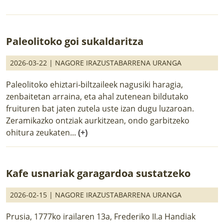
Paleolitoko goi sukaldaritza
2026-03-22 |
NAGORE IRAZUSTABARRENA URANGA
Paleolitoko ehiztari-biltzaileek nagusiki haragia,
zenbaitetan arraina, eta ahal zutenean bildutako
fruituren bat jaten zutela uste izan dugu luzaroan.
Zeramikazko ontziak aurkitzean, ondo garbitzeko
ohitura zeukaten...
(+)
Kafe usnariak garagardoa sustatzeko
2026-02-15 |
NAGORE IRAZUSTABARRENA URANGA
Prusia, 1777ko irailaren 13a, Frederiko II.a Handiak