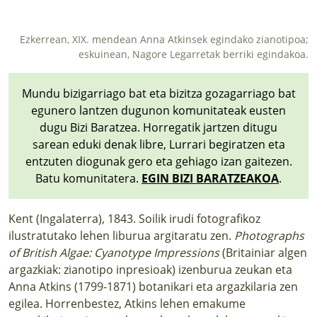
LURRAREN AGENDA
Ezkerrean, XIX. mendean Anna Atkinsek egindako zianotipoa;
AZOKA
eskuinean, Nagore Legarretak berriki egindakoa.
Mundu bizigarriago bat eta bizitza gozagarriago bat
egunero lantzen dugunon komunitateak eusten
dugu Bizi Baratzea. Horregatik jartzen ditugu
sarean eduki denak libre, Lurrari begiratzen eta
entzuten diogunak gero eta gehiago izan gaitezen.
Batu komunitatera.
EGIN BIZI BARATZEAKOA
.
Kent (Ingalaterra), 1843. Soilik irudi fotografikoz
ilustratutako lehen liburua argitaratu zen.
Photographs
of British Algae: Cyanotype Impressions
(Britainiar algen
argazkiak: zianotipo inpresioak) izenburua zeukan eta
Anna Atkins (1799-1871) botanikari eta argazkilaria zen
egilea. Horrenbestez, Atkins lehen emakume