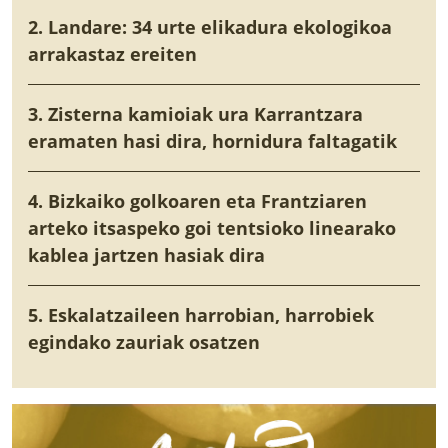
2. Landare: 34 urte elikadura ekologikoa
arrakastaz ereiten
3. Zisterna kamioiak ura Karrantzara
eramaten hasi dira, hornidura faltagatik
4. Bizkaiko golkoaren eta Frantziaren
arteko itsaspeko goi tentsioko linearako
kablea jartzen hasiak dira
5. Eskalatzaileen harrobian, harrobiek
egindako zauriak osatzen