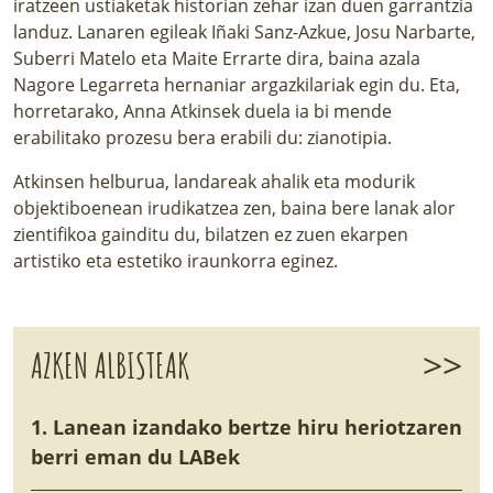
iratzeen ustiaketak historian zehar izan duen garrantzia
landuz. Lanaren egileak Iñaki Sanz-Azkue, Josu Narbarte,
Suberri Matelo eta Maite Errarte dira, baina azala
Nagore Legarreta hernaniar argazkilariak egin du. Eta,
horretarako, Anna Atkinsek duela ia bi mende
erabilitako prozesu bera erabili du: zianotipia.
Atkinsen helburua, landareak ahalik eta modurik
objektiboenean irudikatzea zen, baina bere lanak alor
zientifikoa gainditu du, bilatzen ez zuen ekarpen
artistiko eta estetiko iraunkorra eginez.
>>
AZKEN ALBISTEAK
1. Lanean izandako bertze hiru heriotzaren
berri eman du LABek