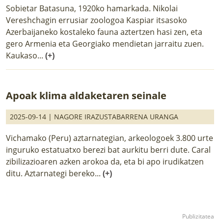
Sobietar Batasuna, 1920ko hamarkada. Nikolai
Vereshchagin errusiar zoologoa Kaspiar itsasoko
Azerbaijaneko kostaleko fauna aztertzen hasi zen, eta
gero Armenia eta Georgiako mendietan jarraitu zuen.
Kaukaso...
(+)
Apoak klima aldaketaren seinale
2025-09-14 |
NAGORE IRAZUSTABARRENA URANGA
Vichamako (Peru) aztarnategian, arkeologoek 3.800 urte
inguruko estatuatxo berezi bat aurkitu berri dute. Caral
zibilizazioaren azken arokoa da, eta bi apo irudikatzen
ditu. Aztarnategi bereko...
(+)