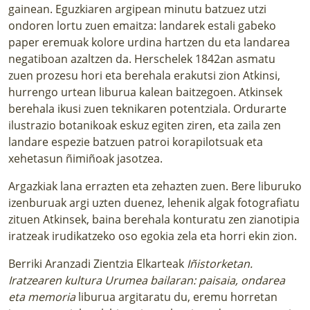
gainean. Eguzkiaren argipean minutu batzuez utzi
ondoren lortu zuen emaitza: landarek estali gabeko
paper eremuak kolore urdina hartzen du eta landarea
negatiboan azaltzen da. Herschelek 1842an asmatu
zuen prozesu hori eta berehala erakutsi zion Atkinsi,
hurrengo urtean liburua kalean baitzegoen. Atkinsek
berehala ikusi zuen teknikaren potentziala. Ordurarte
ilustrazio botanikoak eskuz egiten ziren, eta zaila zen
landare espezie batzuen patroi korapilotsuak eta
xehetasun ñimiñoak jasotzea.
Argazkiak lana errazten eta zehazten zuen. Bere liburuko
izenburuak argi uzten duenez, lehenik algak fotografiatu
zituen Atkinsek, baina berehala konturatu zen zianotipia
iratzeak irudikatzeko oso egokia zela eta horri ekin zion.
Berriki Aranzadi Zientzia Elkarteak
Iñistorketan.
Iratzearen kultura Urumea bailaran: paisaia, ondarea
eta memoria
liburua argitaratu du
, eremu horretan