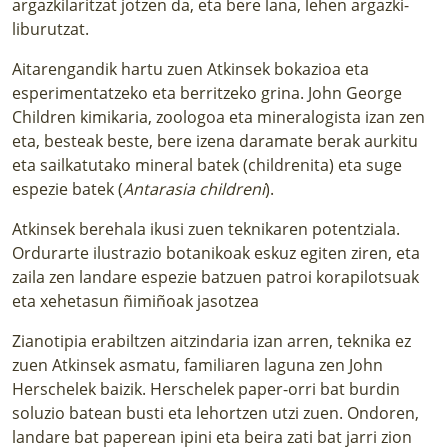
argazkilaritzat jotzen da, eta bere lana, lehen argazki-
liburutzat.
Aitarengandik hartu zuen Atkinsek bokazioa eta
esperimentatzeko eta berritzeko grina. John George
Children kimikaria, zoologoa eta mineralogista izan zen
eta, besteak beste, bere izena daramate berak aurkitu
eta sailkatutako mineral batek (childrenita) eta suge
espezie batek (
Antarasia childreni
).
Atkinsek berehala ikusi zuen teknikaren potentziala.
Ordurarte ilustrazio botanikoak eskuz egiten ziren, eta
zaila zen landare espezie batzuen patroi korapilotsuak
eta xehetasun ñimiñoak jasotzea
Zianotipia erabiltzen aitzindaria izan arren, teknika ez
zuen Atkinsek asmatu, familiaren laguna zen John
Herschelek baizik. Herschelek paper-orri bat burdin
soluzio batean busti eta lehortzen utzi zuen. Ondoren,
landare bat paperean ipini eta beira zati bat jarri zion