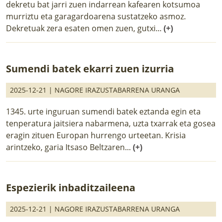
dekretu bat jarri zuen indarrean kafearen kotsumoa
murriztu eta garagardoarena sustatzeko asmoz.
Dekretuak zera esaten omen zuen, gutxi...
(+)
Sumendi batek ekarri zuen izurria
2025-12-21 |
NAGORE IRAZUSTABARRENA URANGA
1345. urte inguruan sumendi batek eztanda egin eta
tenperatura jaitsiera nabarmena, uzta txarrak eta gosea
eragin zituen Europan hurrengo urteetan. Krisia
arintzeko, garia Itsaso Beltzaren...
(+)
Espezierik inbaditzaileena
2025-12-21 |
NAGORE IRAZUSTABARRENA URANGA