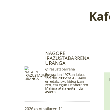
Kaf
NAGORE
IRAZUSTABARRENA
URANGA
@irazustabarrena
Donostian 1973an jaioa.
1997tik 2005era ARGIAko
erredakzioko kidea izan
zen, eta egun Denboraren
Makina atala egiten du
astero.
2026ko otsailaren 11