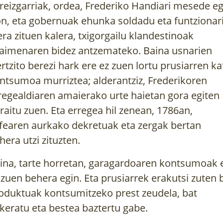
reizgarriak, ordea, Frederiko Handiari mesede eg
on, eta gobernuak ehunka soldadu eta funtzionar
era zituen kalera, txigorgailu klandestinoak
aimenaren bidez antzemateko. Baina usnarien
ertzito berezi hark ere ez zuen lortu prusiarren ka
ntsumoa murriztea; alderantziz, Frederikoren
regealdiaren amaierako urte haietan gora egiten
rraitu zuen. Eta erregea hil zenean, 1786an,
fearen aurkako dekretuak eta zergak bertan
hera utzi zituzten.
ina, tarte horretan, garagardoaren kontsumoak 
 zuen behera egin. Eta prusiarrek erakutsi zuten b
oduktuak kontsumitzeko prest zeudela, bat
keratu eta bestea baztertu gabe.