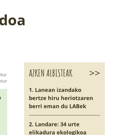
rdoa
>>
AZKEN ALBISTEAK
kia:
ntur
1. Lanean izandako
o
bertze hiru heriotzaren
berri eman du LABek
2. Landare: 34 urte
elikadura ekologikoa