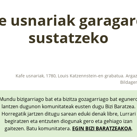
e usnariak garaga
sustatzeko
Kafe usnariak, 1780, Louis Katzennstein-en grabatua. Argaz
Bildage
Mundu bizigarriago bat eta bizitza gozagarriago bat eguner
lantzen dugunon komunitateak eusten dugu Bizi Baratzea.
Horregatik jartzen ditugu sarean eduki denak libre, Lurrari
begiratzen eta entzuten diogunak gero eta gehiago izan
gaitezen. Batu komunitatera.
EGIN BIZI BARATZEAKOA
.