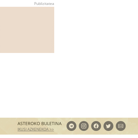
ASTEROKO BULETINA
IKUSI AZKENEKOA >>