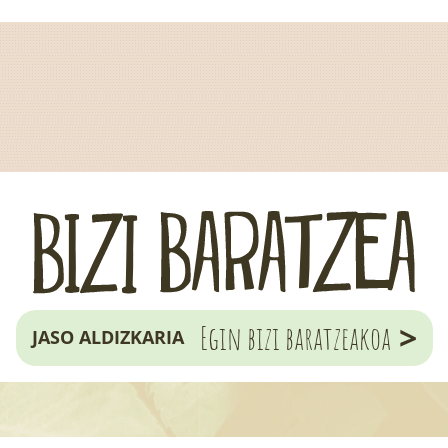
>
Egin bizi baratzeakoa
JASO ALDIZKARIA