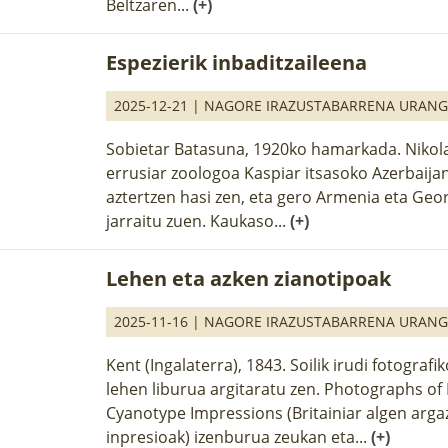
Beltzaren...
(+)
Espezierik inbaditzaileena
2025-12-21 |
NAGORE IRAZUSTABARRENA URAN
Sobietar Batasuna, 1920ko hamarkada. Nikol
errusiar zoologoa Kaspiar itsasoko Azerbaija
aztertzen hasi zen, eta gero Armenia eta Ge
jarraitu zuen. Kaukaso...
(+)
Lehen eta azken zianotipoak
2025-11-16 |
NAGORE IRAZUSTABARRENA URAN
Kent (Ingalaterra), 1843. Soilik irudi fotografi
lehen liburua argitaratu zen. Photographs of B
Cyanotype Impressions (Britainiar algen argaz
inpresioak) izenburua zeukan eta...
(+)