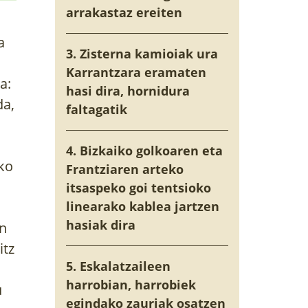
arrakastaz ereiten
a
3. Zisterna kamioiak ura
Karrantzara eramaten
a:
hasi dira, hornidura
da,
faltagatik
4. Bizkaiko golkoaren eta
ako
Frantziaren arteko
itsaspeko goi tentsioko
linearako kablea jartzen
hasiak dira
an
itz
5. Eskalatzaileen
harrobian, harrobiek
u
egindako zauriak osatzen