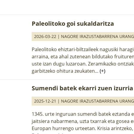
Paleolitoko goi sukaldaritza
2026-03-22 |
NAGORE IRAZUSTABARRENA URAN
Paleolitoko ehiztari-biltzaileek nagusiki harag
arraina, eta ahal zutenean bildutako fruituren
uste izan dugu luzaroan. Zeramikazko ontziak
garbitzeko ohitura zeukaten...
(+)
Sumendi batek ekarri zuen izurria
2025-12-21 |
NAGORE IRAZUSTABARRENA URAN
1345. urte inguruan sumendi batek eztanda e
jaitsiera nabarmena, uzta txarrak eta gosea e
Europan hurrengo urteetan. Krisia arintzeko, 