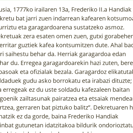
usia, 1777ko irailaren 13a, Frederiko II.a Handiak
kretu bat jarri zuen indarrean kafearen kotsumo
rriztu eta garagardoarena sustatzeko asmoz.
kretuak zera esaten omen zuen, gutxi gorabeher
erritar guztiek kafea kontsumitzen dute. Ahal ba
ri saihestu behar da. Herriak garagardoa edan
har du. Erregea garagardoarekin hazi zuten, bere
basoak eta ofizialak bezala. Garagardoz elikatut
ldaduek gudu asko borrokatu eta irabazi dituzte;
a erregeak ez du uste soldadu kafezaleen baitan
goenik zailtasunak pairatzea eta etsaiak mende
rtzea, gerraren bat piztuko balitz”. Dekretuaren h
hatzik ez da gorde, baina Frederiko Handiak
inbat gutunetan idatzitakoa bildurik ondorioztat