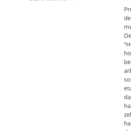
Pr
de
mu
De
“H
ho
be
ar
so
et
da
ha
ze
ha