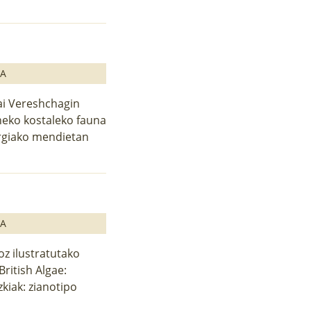
GA
ai Vereshchagin
neko kostaleko fauna
orgiako mendietan
GA
koz ilustratutako
ritish Algae:
kiak: zianotipo