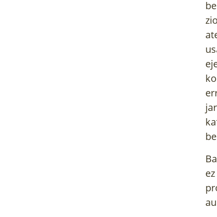
be
zi
at
us
ej
ko
er
ja
ka
be
Ba
ez
pr
au