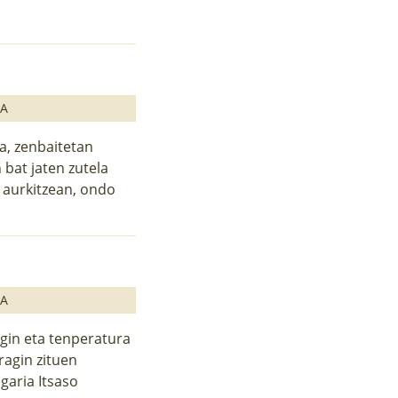
GA
ia, zenbaitetan
 bat jaten zutela
 aurkitzean, ondo
GA
gin eta tenperatura
ragin zituen
garia Itsaso