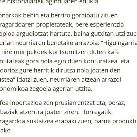
te historialariek aginduaren edukia.
narkak behin eta berriro goraipatu zituen
ragardoaren propietateak, bere esperientzia
opioa argudiotzat hartuta, baina gutxitan utzi zu
erian neurriaren benetako arrazoia: “Higuingarri
 nire menpekoek kontsumitzen duten kafe
ntitateak gora nola egin duen konturatzea, eta
dorioz gure herritik dirutza nola joaten den
ustea” idatzi zuen, neurriaren atzean arrazoi
onomikoa zegoela agerian utzita.
fea inportazioa zen prusiarrentzat eta, beraz,
abaziak atzerrira joaten ziren. Horregatik,
ZUHAITZAK ETA
ILARGIA ETA
ragardoa sustatzea erabaki zuen, barne produkt
ARBOLAK EUSKAL
LANDAREAK 
lako
HERRIAN
URTEKO LA