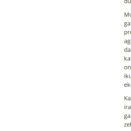
du
Mo
ga
pr
ag
da
ka
on
ik
ek
Ka
ir
HAUSNARREAN.
BIZITZA BATEN
ga
ARDIEK EGIN NAUTE
TXATALAK
ze
ARTZAIN