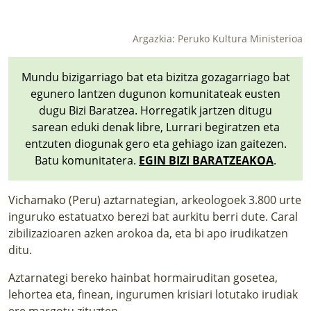
LURRAREN AGENDA
Argazkia: Peruko Kultura Ministerioa
AZOKA
Mundu bizigarriago bat eta bizitza gozagarriago bat
egunero lantzen dugunon komunitateak eusten
dugu Bizi Baratzea. Horregatik jartzen ditugu
sarean eduki denak libre, Lurrari begiratzen eta
entzuten diogunak gero eta gehiago izan gaitezen.
Batu komunitatera.
EGIN BIZI BARATZEAKOA
.
Vichamako (Peru) aztarnategian, arkeologoek 3.800 urte
inguruko estatuatxo berezi bat aurkitu berri dute. Caral
zibilizazioaren azken arokoa da, eta bi apo irudikatzen
ditu.
Aztarnategi bereko hainbat hormairuditan gosetea,
lehortea eta, finean, ingurumen krisiari lotutako irudiak
ere margotu zituzten.