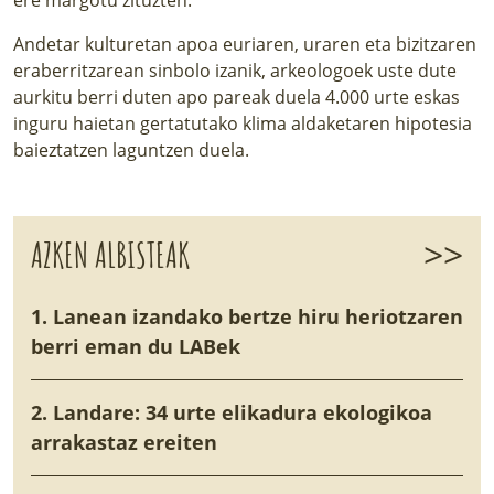
Andetar kulturetan apoa euriaren, uraren eta bizitzaren
eraberritzarean sinbolo izanik, arkeologoek uste dute
aurkitu berri duten apo pareak duela 4.000 urte eskas
inguru haietan gertatutako klima aldaketaren hipotesia
baieztatzen laguntzen duela.
>>
AZKEN ALBISTEAK
1. Lanean izandako bertze hiru heriotzaren
berri eman du LABek
2. Landare: 34 urte elikadura ekologikoa
arrakastaz ereiten