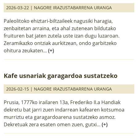
2026-03-22 |
NAGORE IRAZUSTABARRENA URANGA
Paleolitoko ehiztari-biltzaileek nagusiki haragia,
zenbaitetan arraina, eta ahal zutenean bildutako
fruituren bat jaten zutela uste izan dugu luzaroan.
Zeramikazko ontziak aurkitzean, ondo garbitzeko
ohitura zeukaten...
(+)
Kafe usnariak garagardoa sustatzeko
2026-02-15 |
NAGORE IRAZUSTABARRENA URANGA
Prusia, 1777ko irailaren 13a, Frederiko II.a Handiak
dekretu bat jarri zuen indarrean kafearen kotsumoa
murriztu eta garagardoarena sustatzeko asmoz.
Dekretuak zera esaten omen zuen, gutxi...
(+)