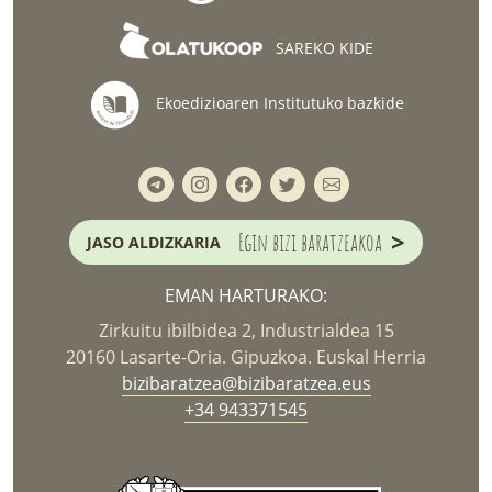
SAREKO KIDE
Ekoedizioaren Institutuko bazkide
>
Egin bizi baratzeakoa
JASO ALDIZKARIA
EMAN HARTURAKO:
Zirkuitu ibilbidea 2, Industrialdea 15
20160 Lasarte-Oria. Gipuzkoa. Euskal Herria
bizibaratzea@bizibaratzea.eus
+34 943371545