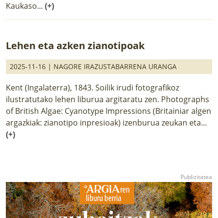
Kaukaso...
(+)
Lehen eta azken zianotipoak
2025-11-16 |
NAGORE IRAZUSTABARRENA URANGA
Kent (Ingalaterra), 1843. Soilik irudi fotografikoz
ilustratutako lehen liburua argitaratu zen. Photographs
of British Algae: Cyanotype Impressions (Britainiar algen
argazkiak: zianotipo inpresioak) izenburua zeukan eta...
(+)