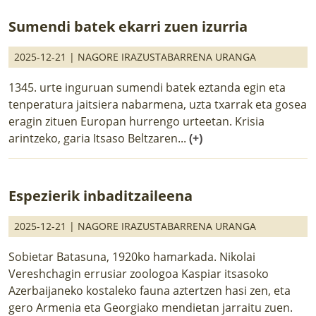
Sumendi batek ekarri zuen izurria
2025-12-21 |
NAGORE IRAZUSTABARRENA URANGA
1345. urte inguruan sumendi batek eztanda egin eta
tenperatura jaitsiera nabarmena, uzta txarrak eta gosea
eragin zituen Europan hurrengo urteetan. Krisia
arintzeko, garia Itsaso Beltzaren...
(+)
Espezierik inbaditzaileena
2025-12-21 |
NAGORE IRAZUSTABARRENA URANGA
Sobietar Batasuna, 1920ko hamarkada. Nikolai
Vereshchagin errusiar zoologoa Kaspiar itsasoko
Azerbaijaneko kostaleko fauna aztertzen hasi zen, eta
gero Armenia eta Georgiako mendietan jarraitu zuen.