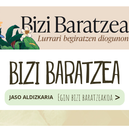
>
Egin bizi baratzeakoa
JASO ALDIZKARIA