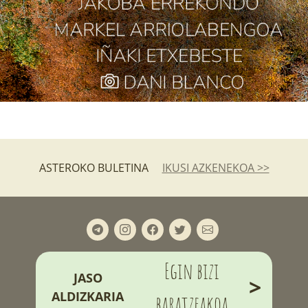
ASTEROKO BULETINA
IKUSI AZKENEKOA >>
Egin bizi
JASO
>
ALDIZKARIA
baratzeakoa