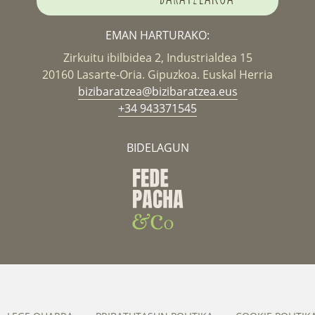
EMAN HARTURAKO:
Zirkuitu ibilbidea 2, Industrialdea 15
20160 Lasarte-Oria. Gipuzkoa. Euskal Herria
bizibaratzea@bizibaratzea.eus
+34 943371545
BIDELAGUN