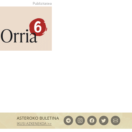
ASTEROKO BULETINA
IKUSI AZKENEKOA >>