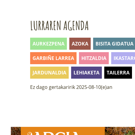
LURRAREN AGENDA
AURKEZPENA
AZOKA
BISITA GIDATUA
GARBIÑE LARREA
HITZALDIA
IKASTAR
JARDUNALDIA
LEHIAKETA
TAILERRA
Ez dago gertakaririk 2025-08-10(e)an