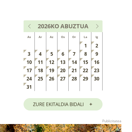
2026KO
ABUZTUA
As
Ar
Az
Os
Or
La
Ig
1
2
3
4
5
6
7
8
9
10
11
12
13
14
15
16
17
18
19
20
21
22
23
24
25
26
27
28
29
30
31
ZURE EKITALDIA BIDALI