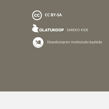
CC BY-SA
SAREKO KIDE
Ekoedizioaren Institutuko bazkide