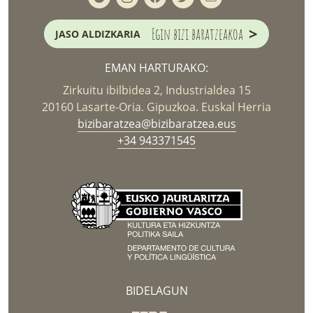
>
Egin bizi baratzeakoa
JASO ALDIZKARIA
EMAN HARTURAKO:
Zirkuitu ibilbidea 2, Industrialdea 15
20160 Lasarte-Oria. Gipuzkoa. Euskal Herria
bizibaratzea@bizibaratzea.eus
+34 943371545
BIDELAGUN