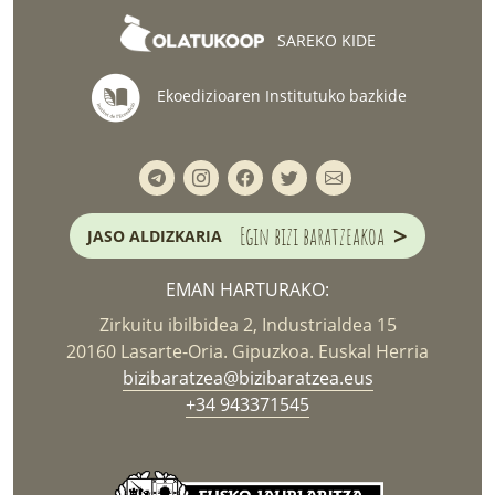
SAREKO KIDE
Ekoedizioaren Institutuko bazkide
>
Egin bizi baratzeakoa
JASO ALDIZKARIA
EMAN HARTURAKO:
Zirkuitu ibilbidea 2, Industrialdea 15
20160 Lasarte-Oria. Gipuzkoa. Euskal Herria
bizibaratzea@bizibaratzea.eus
+34 943371545