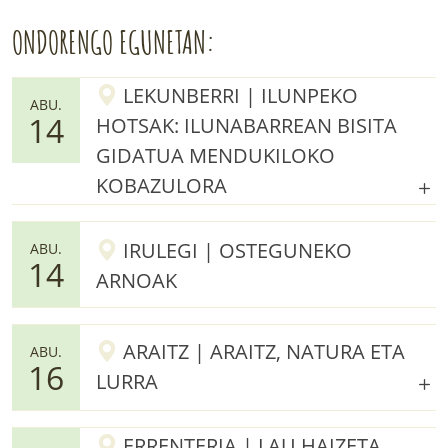
ONDORENGO EGUNETAN:
LEKUNBERRI | ILUNPEKO
ABU.
14
HOTSAK: ILUNABARREAN BISITA
GIDATUA MENDUKILOKO
KOBAZULORA
IRULEGI | OSTEGUNEKO
ABU.
14
ARNOAK
ARAITZ | ARAITZ, NATURA ETA
ABU.
16
LURRA
ERRENTERIA | LAU HAIZETA