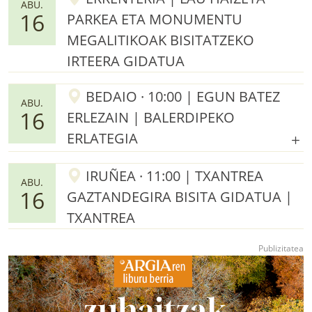
ABU.
16
PARKEA ETA MONUMENTU
MEGALITIKOAK BISITATZEKO
IRTEERA GIDATUA
BEDAIO · 10:00 | EGUN BATEZ
ABU.
16
ERLEZAIN | BALERDIPEKO
ERLATEGIA
IRUÑEA · 11:00 | TXANTREA
ABU.
16
GAZTANDEGIRA BISITA GIDATUA |
TXANTREA