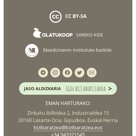
CC BY-SA
SAREKO KIDE
Ekoedizioaren Institutuko bazkide
>
Egin bizi baratzeakoa
JASO ALDIZKARIA
EMAN HARTURAKO:
Zirkuitu ibilbidea 2, Industrialdea 15
20160 Lasarte-Oria. Gipuzkoa. Euskal Herria
bizibaratzea@bizibaratzea.eus
+34 943371545