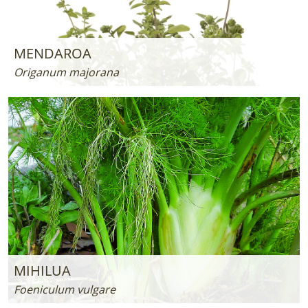
MENDAROA
Origanum majorana
MIHILUA
Foeniculum vulgare