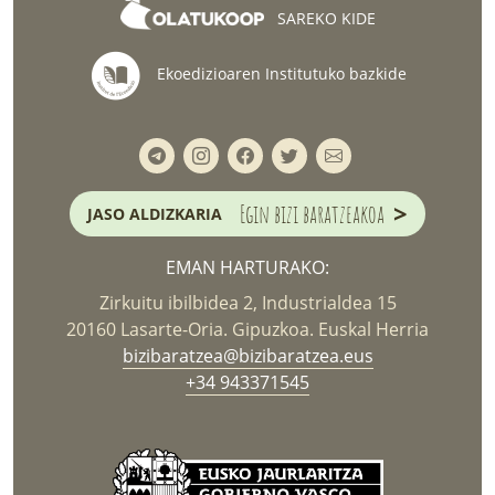
SAREKO KIDE
Ekoedizioaren Institutuko bazkide
>
Egin bizi baratzeakoa
JASO ALDIZKARIA
EMAN HARTURAKO:
Zirkuitu ibilbidea 2, Industrialdea 15
20160 Lasarte-Oria. Gipuzkoa. Euskal Herria
bizibaratzea@bizibaratzea.eus
+34 943371545