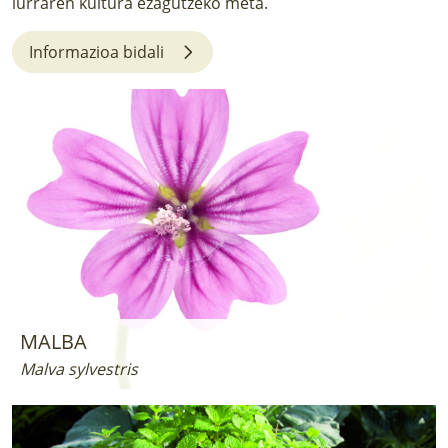
lurraren kultura ezagutzeko meta.
LURRAREN AGENDA
Informazioa bidali
AZOKA
MALBA
Malva sylvestris