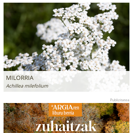
MILORRIA
Achillea milefolium