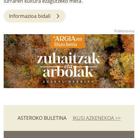
lurraren kultura ezagutzeko meta.
LURRAREN AGENDA
Informazioa bidali
AZOKA
ASTEROKO BULETINA
IKUSI AZKENEKOA >>