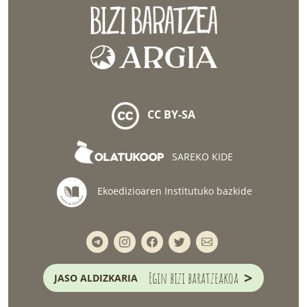
CC BY-SA
SAREKO KIDE
Ekoedizioaren Institutuko bazkide
>
Egin bizi baratzeakoa
JASO ALDIZKARIA