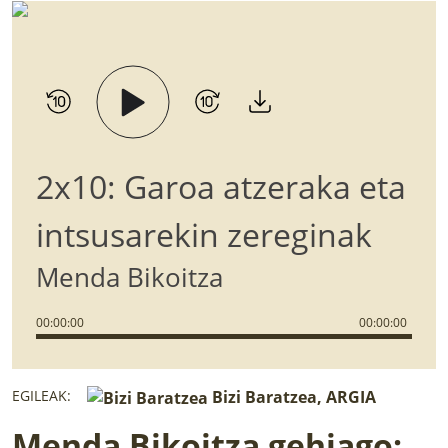
2x10: Garoa atzeraka eta
intsusarekin zereginak
Menda Bikoitza
00
:
00
:
00
00
:
00
:
00
EGILEAK:
Bizi Baratzea, ARGIA
Menda Bikoitza gehiago: