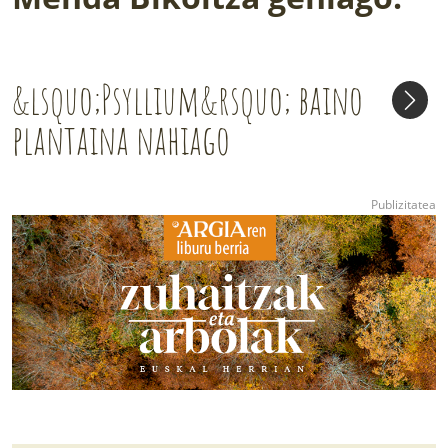
&lsquo;Psyllium&rsquo; baino
plantaina nahiago