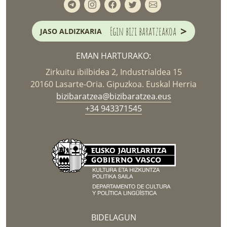
>
Egin bizi baratzeakoa
JASO ALDIZKARIA
EMAN HARTURAKO:
Zirkuitu ibilbidea 2, Industrialdea 15
20160 Lasarte-Oria. Gipuzkoa. Euskal Herria
bizibaratzea@bizibaratzea.eus
+34 943371545
BIDELAGUN