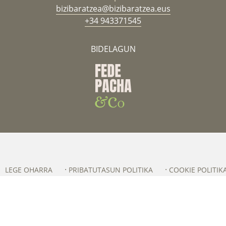
bizibaratzea@bizibaratzea.eus
+34 943371545
BIDELAGUN
LEGE OHARRA
PRIBATUTASUN POLITIKA
COOKIE POLITIK