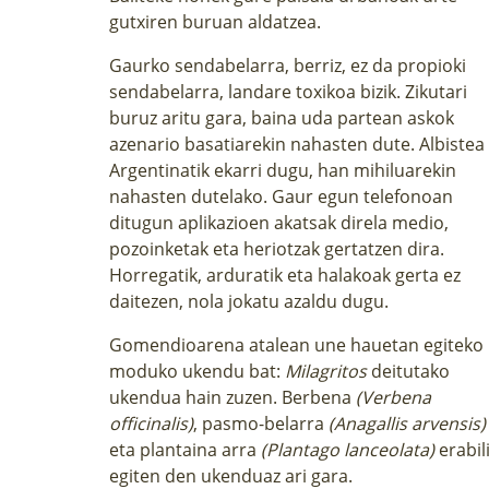
gutxiren buruan aldatzea.
Gaurko sendabelarra, berriz, ez da propioki
sendabelarra, landare toxikoa bizik. Zikutari
buruz aritu gara, baina uda partean askok
azenario basatiarekin nahasten dute.
Albistea
Argentinatik ekarri dugu,
han mihiluarekin
nahasten dutelako. Gaur egun telefonoan
ditugun aplikazioen akatsak direla medio,
pozoinketak eta heriotzak gertatzen dira.
Horregatik, arduratik eta halakoak gerta ez
daitezen, nola jokatu azaldu dugu.
Gomendioarena atalean une hauetan egiteko
moduko ukendu bat:
Milagritos
deitutako
ukendua
hain zuzen. Berbena
(Verbena
officinalis)
, pasmo-belarra
(Anagallis arvensis)
eta plantaina arra
(Plantago lanceolata)
erabil
egiten den ukenduaz ari gara.