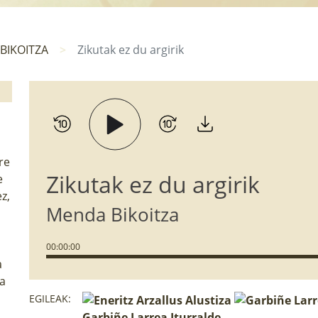
BIKOITZA
Zikutak ez du argirik
re
Zikutak ez du argirik
e
z,
Menda Bikoitza
u
00
:
00
:
00
a
a
EGILEAK:
Garbiñe Larrea Iturralde