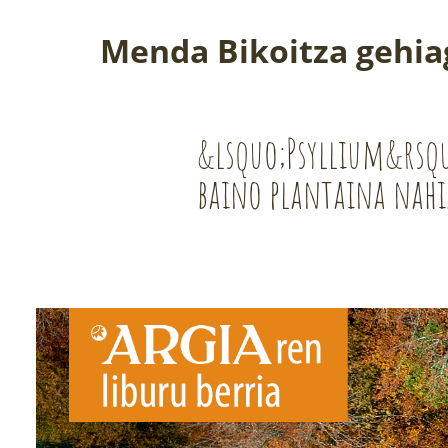
Menda Bikoitza gehia
&lsquo;Psyllium&rsq
baino plantaina nah