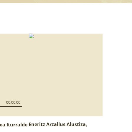
00
:
00
:
00
Eneritz Arzallus Alustiza,