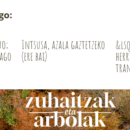
go:
uo;
Intsusa, azala gaztetzeko
&ls
iago
(ere bai)
herr
tra