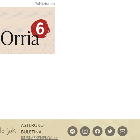
ASTEROKO
ntza barneratzen dituzte. Matematika, kimika, irakur
BULETINA
IKUSI AZKENEKOA >>