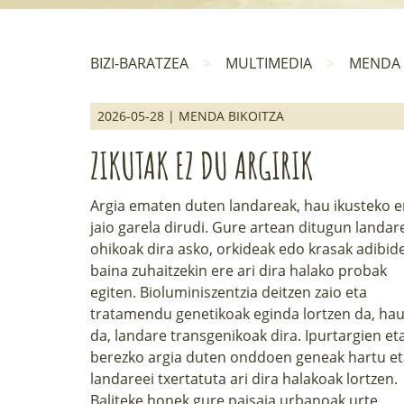
BIZI-BARATZEA
MULTIMEDIA
MENDA 
2026-05-28 | MENDA BIKOITZA
ZIKUTAK EZ DU ARGIRIK
Argia ematen duten landareak
, hau ikusteko e
jaio garela dirudi. Gure artean ditugun landar
ohikoak dira asko, orkideak edo krasak adibide
baina zuhaitzekin ere ari dira halako probak
egiten. Bioluminiszentzia deitzen zaio eta
tratamendu genetikoak eginda lortzen da, ha
da, landare transgenikoak dira. Ipurtargien et
berezko argia duten onddoen geneak hartu et
landareei txertatuta ari dira halakoak lortzen.
Baliteke honek gure paisaia urbanoak urte