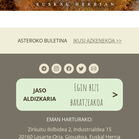
ASTEROKO BULETINA
IKUSI AZKENEKOA >>
Egin bizi
JASO
>
ALDIZKARIA
baratzeakoa
EMAN HARTURAKO:
Zirkuitu ibilbidea 2, Industrialdea 15
20160 Lasarte-Oria. Gipuzkoa. Euskal Herria