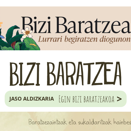
>
Egin bizi baratzeakoa
JASO ALDIZKARIA
Baratzezaintzak eta sukaldaritzak hainbeste jaki