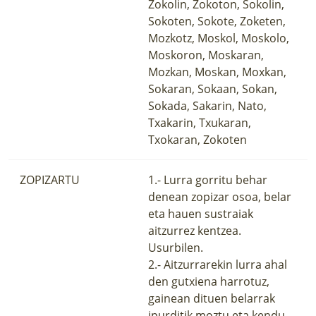
Zokolin, Zokoton, Sokolin,
Sokoten, Sokote, Zoketen,
Mozkotz, Moskol, Moskolo,
Moskoron, Moskaran,
Mozkan, Moskan, Moxkan,
Sokaran, Sokaan, Sokan,
Sokada, Sakarin, Nato,
Txakarin, Txukaran,
Txokaran, Zokoten
ZOPIZARTU
1.- Lurra gorritu behar
denean zopizar osoa, belar
eta hauen sustraiak
aitzurrez kentzea.
Usurbilen.
2.- Aitzurrarekin lurra ahal
den gutxiena harrotuz,
gainean dituen belarrak
ipurditik moztu eta kendu.