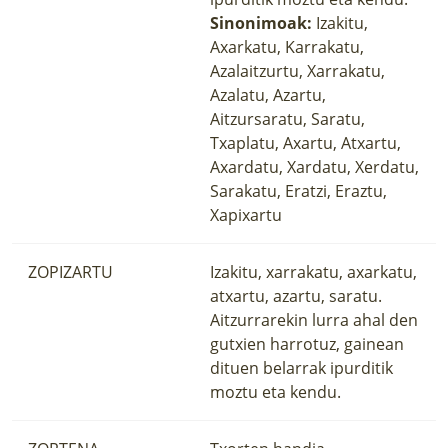
Sinonimoak:
Izakitu,
Axarkatu, Karrakatu,
Azalaitzurtu, Xarrakatu,
Azalatu, Azartu,
Aitzursaratu, Saratu,
Txaplatu, Axartu, Atxartu,
Axardatu, Xardatu, Xerdatu,
Sarakatu, Eratzi, Eraztu,
Xapixartu
ZOPIZARTU
Izakitu, xarrakatu, axarkatu,
atxartu, azartu, saratu.
Aitzurrarekin lurra ahal den
gutxien harrotuz, gainean
dituen belarrak ipurditik
moztu eta kendu.