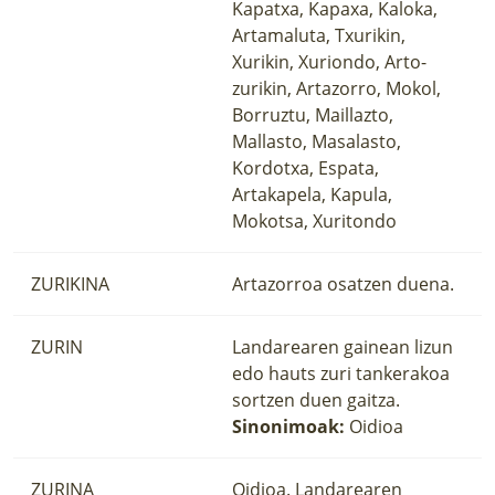
Kapatxa, Kapaxa, Kaloka,
Artamaluta, Txurikin,
Xurikin, Xuriondo, Arto-
zurikin, Artazorro, Mokol,
Borruztu, Maillazto,
Mallasto, Masalasto,
Kordotxa, Espata,
Artakapela, Kapula,
Mokotsa, Xuritondo
ZURIKINA
Artazorroa osatzen duena.
ZURIN
Landarearen gainean lizun
edo hauts zuri tankerakoa
sortzen duen gaitza.
Sinonimoak:
Oidioa
ZURINA
Oidioa. Landarearen