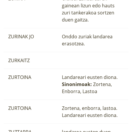
gainean lizun edo hauts
zuri tankerakoa sortzen
duen gaitza.
ZURINAK JO
Onddo zuriak landarea
erasotzea.
ZURKAITZ
ZURTOINA
Landareari eusten diona.
Sinonimoak:
Zortena,
Enborra, Lastoa
ZURTOINA
Zortena, enborra, lastoa.
Landareari eusten diona.
ZUZTARRA
landarea eusten duen