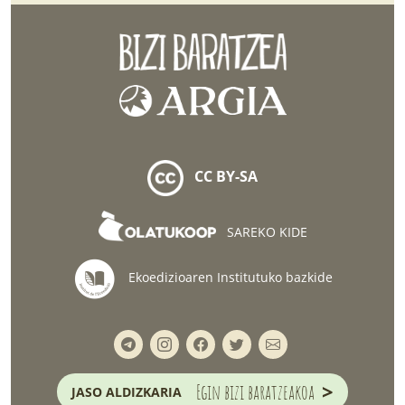
CC BY-SA
SAREKO KIDE
Ekoedizioaren Institutuko bazkide
>
Egin bizi baratzeakoa
JASO ALDIZKARIA