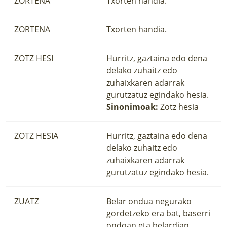
ZORTENA
Txorten handia.
ZORTENA
Txorten handia.
ZOTZ HESI
Hurritz, gaztaina edo dena
delako zuhaitz edo
zuhaixkaren adarrak
gurutzatuz egindako hesia.
Sinonimoak:
Zotz hesia
ZOTZ HESIA
Hurritz, gaztaina edo dena
delako zuhaitz edo
zuhaixkaren adarrak
gurutzatuz egindako hesia.
ZUATZ
Belar ondua negurako
gordetzeko era bat, baserri
ondoan eta belardian