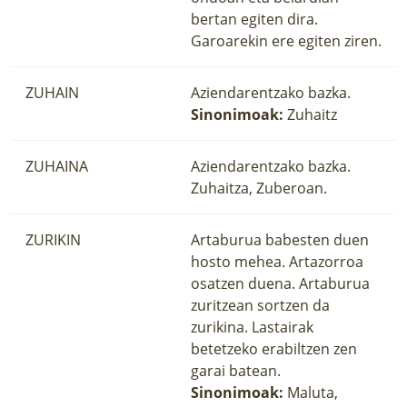
bertan egiten dira.
Garoarekin ere egiten ziren.
ZUHAIN
Aziendarentzako bazka.
Sinonimoak:
Zuhaitz
ZUHAINA
Aziendarentzako bazka.
Zuhaitza, Zuberoan.
ZURIKIN
Artaburua babesten duen
hosto mehea. Artazorroa
osatzen duena. Artaburua
zuritzean sortzen da
zurikina. Lastairak
betetzeko erabiltzen zen
garai batean.
Sinonimoak:
Maluta,