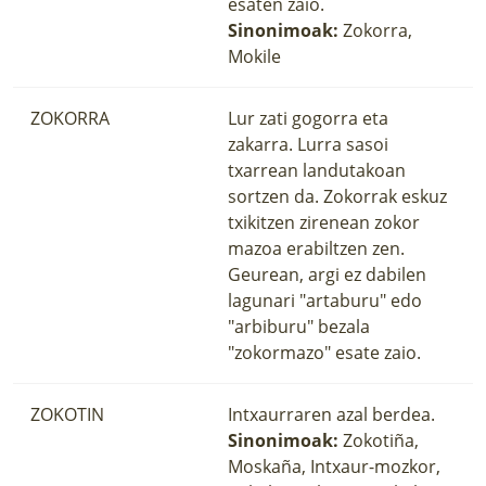
esaten zaio.
Sinonimoak:
Zokorra,
Mokile
ZOKORRA
Lur zati gogorra eta
zakarra. Lurra sasoi
txarrean landutakoan
sortzen da. Zokorrak eskuz
txikitzen zirenean zokor
mazoa erabiltzen zen.
Geurean, argi ez dabilen
lagunari "artaburu" edo
"arbiburu" bezala
"zokormazo" esate zaio.
ZOKOTIN
Intxaurraren azal berdea.
Sinonimoak:
Zokotiña,
Moskaña, Intxaur-mozkor,