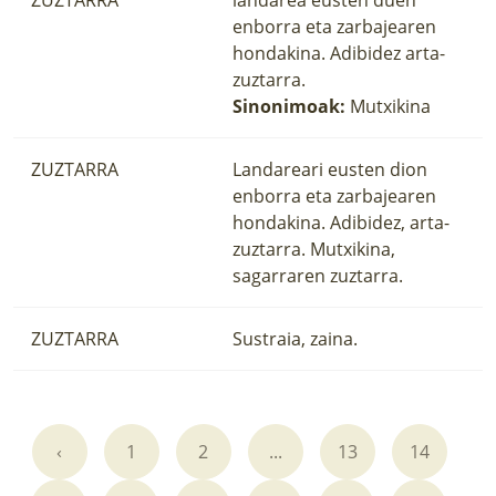
enborra eta zarbajearen
hondakina. Adibidez arta-
zuztarra.
Sinonimoak:
Mutxikina
ZUZTARRA
Landareari eusten dion
enborra eta zarbajearen
hondakina. Adibidez, arta-
zuztarra. Mutxikina,
sagarraren zuztarra.
ZUZTARRA
Sustraia, zaina.
‹
1
2
...
13
14