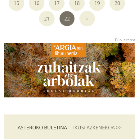
15
16
17
18
19
20
21
22
›
ASTEROKO BULETINA
IKUSI AZKENEKOA >>