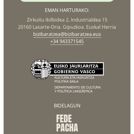
EMAN HARTURAKO:
Zirkuitu ibilbidea 2, Industrialdea 15
20160 Lasarte-Oria. Gipuzkoa. Euskal Herria
bizibaratzea@bizibaratzea.eus
+34 943371545
BIDELAGUN